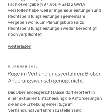
Fachlosvergabe (§ 97 Abs. 4 Satz 2 GWB)
verstoßen habe, weil er Ingenieurleistungen und
Rechtsberatungsleistungen gemeinsam
vergeben wolle. Ein Planungsbüro sei zu
Rechtsberatungsleistungen weder berechtigt
noch verpflichtet.
„Erkennbarkeit
weiterlesen
des
Vergaberechtsverstoßes:
Auf
VERÖFFENTLICHT
5. JANUAR 2021
den
AM
Rüge im Verhandlungsverfahren: Bloßer
konkreten
Änderungswunsch genügt nicht
Bieterkreis
kommt
Das Oberlandesgericht Düsseldorf erörtert in
es
einer aktuellen Entscheidung die Anforderungen,
an“
die an die Erhebung einer Rüge im
Verhandlungsverfahren zu stellen sind.