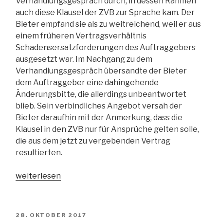
Verhandlungsgespräch durch, in dessen Rahmen
auch diese Klausel der ZVB zur Sprache kam. Der
Bieter empfand sie als zu weitreichend, weil er aus
einem früheren Vertragsverhältnis
Schadensersatzforderungen des Auftraggebers
ausgesetzt war. Im Nachgang zu dem
Verhandlungsgespräch übersandte der Bieter
dem Auftraggeber eine dahingehende
Änderungsbitte, die allerdings unbeantwortet
blieb. Sein verbindliches Angebot versah der
Bieter daraufhin mit der Anmerkung, dass die
Klausel in den ZVB nur für Ansprüche gelten solle,
die aus dem jetzt zu vergebenden Vertrag
resultierten.
„Rüge
weiterlesen
im
Verhandlungsverfahren:
Bloßer
VERÖFFENTLICHT
28. OKTOBER 2017