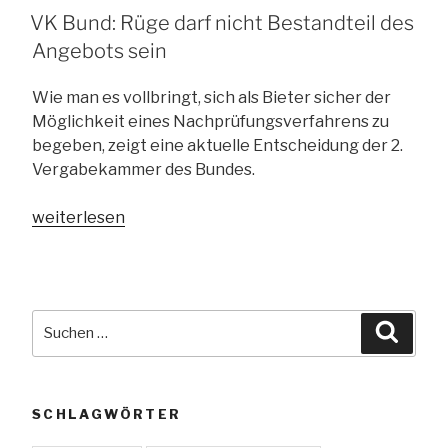
Änderungswunsch
AM
VK Bund: Rüge darf nicht Bestandteil des
genügt
Angebots sein
nicht“
Wie man es vollbringt, sich als Bieter sicher der
Möglichkeit eines Nachprüfungsverfahrens zu
begeben, zeigt eine aktuelle Entscheidung der 2.
Vergabekammer des Bundes.
„VK
weiterlesen
Bund:
Rüge
darf
nicht
Suchen
Suche
Bestandteil
nach:
des
Angebots
sein“
SCHLAGWÖRTER