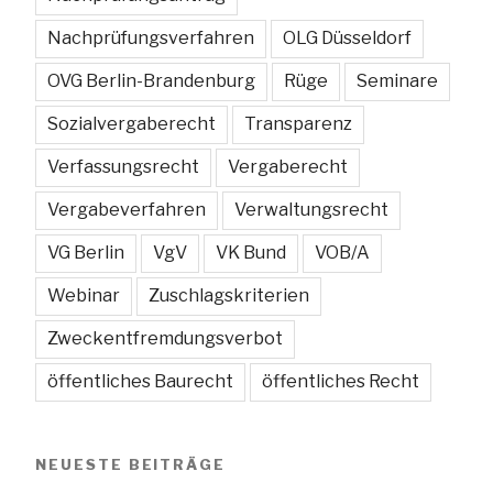
Nachprüfungsverfahren
OLG Düsseldorf
OVG Berlin-Brandenburg
Rüge
Seminare
Sozialvergaberecht
Transparenz
Verfassungsrecht
Vergaberecht
Vergabeverfahren
Verwaltungsrecht
VG Berlin
VgV
VK Bund
VOB/A
Webinar
Zuschlagskriterien
Zweckentfremdungsverbot
öffentliches Baurecht
öffentliches Recht
NEUESTE BEITRÄGE