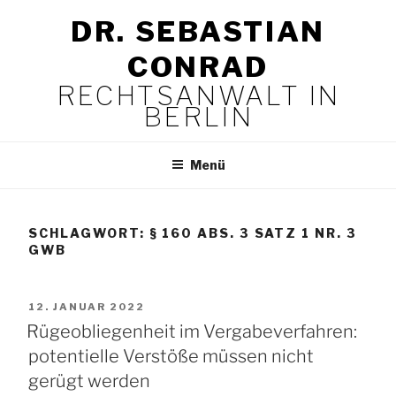
Zum
DR. SEBASTIAN
Inhalt
springen
CONRAD
RECHTSANWALT IN
BERLIN
Menü
SCHLAGWORT:
§ 160 ABS. 3 SATZ 1 NR. 3
GWB
VERÖFFENTLICHT
12. JANUAR 2022
AM
Rügeobliegenheit im Vergabeverfahren:
potentielle Verstöße müssen nicht
gerügt werden