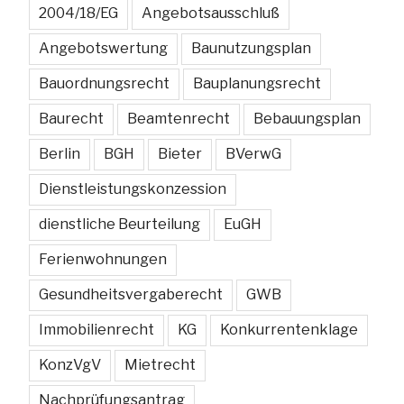
2004/18/EG
Angebotsausschluß
Angebotswertung
Baunutzungsplan
Bauordnungsrecht
Bauplanungsrecht
Baurecht
Beamtenrecht
Bebauungsplan
Berlin
BGH
Bieter
BVerwG
Dienstleistungskonzession
dienstliche Beurteilung
EuGH
Ferienwohnungen
Gesundheitsvergaberecht
GWB
Immobilienrecht
KG
Konkurrentenklage
KonzVgV
Mietrecht
Nachprüfungsantrag