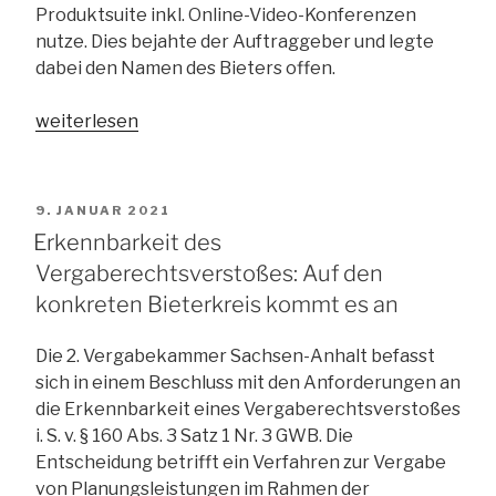
Produktsuite inkl. Online-Video-Konferenzen
nutze. Dies bejahte der Auftraggeber und legte
dabei den Namen des Bieters offen.
„Rügeobliegenheit
weiterlesen
im
Vergabeverfahren:
potentielle
VERÖFFENTLICHT
9. JANUAR 2021
Verstöße
AM
Erkennbarkeit des
müssen
Vergaberechtsverstoßes: Auf den
nicht
konkreten Bieterkreis kommt es an
gerügt
werden“
Die 2. Vergabekammer Sachsen-Anhalt befasst
sich in einem Beschluss mit den Anforderungen an
die Erkennbarkeit eines Vergaberechtsverstoßes
i. S. v. § 160 Abs. 3 Satz 1 Nr. 3 GWB. Die
Entscheidung betrifft ein Verfahren zur Vergabe
von Planungsleistungen im Rahmen der