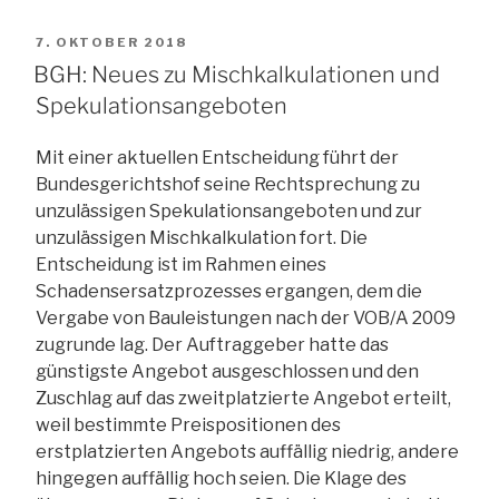
Inhalt
bewertet:
VERÖFFENTLICHT
7. OKTOBER 2018
rechtswidrig“
AM
BGH: Neues zu Mischkalkulationen und
Spekulationsangeboten
Mit einer aktuellen Entscheidung führt der
Bundesgerichtshof seine Rechtsprechung zu
unzulässigen Spekulationsangeboten und zur
unzulässigen Mischkalkulation fort. Die
Entscheidung ist im Rahmen eines
Schadensersatzprozesses ergangen, dem die
Vergabe von Bauleistungen nach der VOB/A 2009
zugrunde lag. Der Auftraggeber hatte das
günstigste Angebot ausgeschlossen und den
Zuschlag auf das zweitplatzierte Angebot erteilt,
weil bestimmte Preispositionen des
erstplatzierten Angebots auffällig niedrig, andere
hingegen auffällig hoch seien. Die Klage des