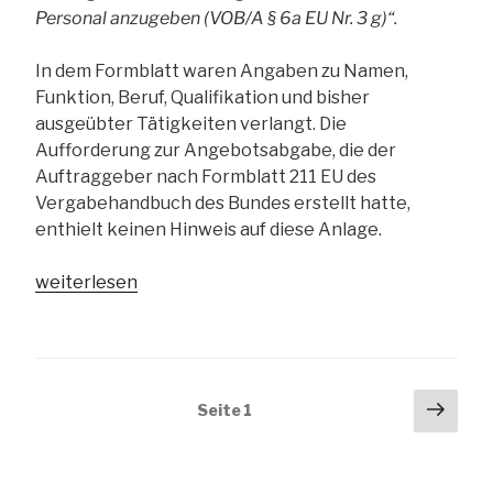
Personal anzugeben (VOB/A § 6a EU Nr. 3 g)“.
In dem Formblatt waren Angaben zu Namen,
Funktion, Beruf, Qualifikation und bisher
ausgeübter Tätigkeiten verlangt. Die
Aufforderung zur Angebotsabgabe, die der
Auftraggeber nach Formblatt 211 EU des
Vergabehandbuch des Bundes erstellt hatte,
enthielt keinen Hinweis auf diese Anlage.
„Dürfen
weiterlesen
bei
der
Vergabe
von
Seitennummerierung
Näch
Seite
1
Bauaufträgen
Seit
der
Angaben
Beiträge
zur
beruflichen