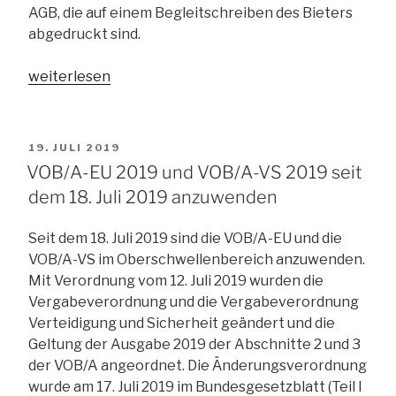
AGB, die auf einem Begleitschreiben des Bieters
abgedruckt sind.
„BGH:
weiterlesen
Beifügung
eigener
Vertragsbedingungen
VERÖFFENTLICHT
19. JULI 2019
des
AM
VOB/A-EU 2019 und VOB/A-VS 2019 seit
Bieters
dem 18. Juli 2019 anzuwenden
führt
nicht
Seit dem 18. Juli 2019 sind die VOB/A-EU und die
zwingend
VOB/A-VS im Oberschwellenbereich anzuwenden.
zum
Mit Verordnung vom 12. Juli 2019 wurden die
Ausschluss
Vergabeverordnung und die Vergabeverordnung
des
Verteidigung und Sicherheit geändert und die
Angebots“
Geltung der Ausgabe 2019 der Abschnitte 2 und 3
der VOB/A angeordnet. Die Änderungsverordnung
wurde am 17. Juli 2019 im Bundesgesetzblatt (Teil I