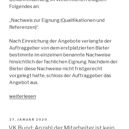
Folgendes an:
„Nachweis zur Eignung (Qualifikationen und
Referenzen)“.
Nach Einreichung der Angebote verlangte der
Auftraggeber von dem erstplatzierten Bieter
bestimmte im einzelnen benannte Nachweise
hinsichtlich der fachlichen Eignung. Nachdem der
Bieter diese Nachweise nicht fristgerecht
vorgelegt hatte, schloss der Auftraggeber das
Angebot aus.
„Auch
weiterlesen
im
Unterschwellenbereich:
Eignungsnachweise
VERÖFFENTLICHT
27. JANUAR 2020
müssen
AM
VK Bund: Anzahl der Mitarbeiter ist kein