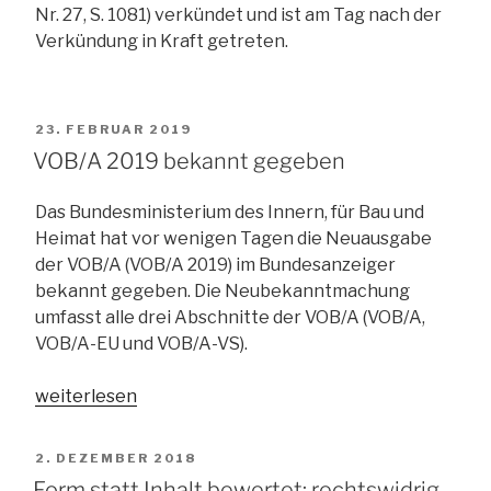
Nr. 27, S. 1081) verkündet und ist am Tag nach der
Verkündung in Kraft getreten.
VERÖFFENTLICHT
23. FEBRUAR 2019
AM
VOB/A 2019 bekannt gegeben
Das Bundesministerium des Innern, für Bau und
Heimat hat vor wenigen Tagen die Neuausgabe
der VOB/A (VOB/A 2019) im Bundesanzeiger
bekannt gegeben. Die Neubekanntmachung
umfasst alle drei Abschnitte der VOB/A (VOB/A,
VOB/A-EU und VOB/A-VS).
„VOB/A
weiterlesen
2019
bekannt
VERÖFFENTLICHT
2. DEZEMBER 2018
gegeben“
AM
Form statt Inhalt bewertet: rechtswidrig