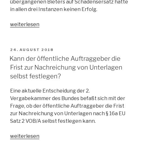
übergangenen Bieters auf Schadensersatz hatte
in allen drei Instanzen keinen Erfolg.
„BGH:
weiterlesen
Neues
zu
Mischkalkulationen
VERÖFFENTLICHT
24. AUGUST 2018
und
AM
Kann der öffentliche Auftraggeber die
Spekulationsangeboten“
Frist zur Nachreichung von Unterlagen
selbst festlegen?
Eine aktuelle Entscheidung der 2.
Vergabekammer des Bundes befaßt sich mit der
Frage, ob der öffentliche Auftraggeber die Frist
zur Nachreichung von Unterlagen nach § 16a EU
Satz 2 VOB/A selbst festlegen kann.
„Kann
weiterlesen