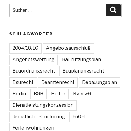
Suchen
Qualifikation
Suche
nach:
der
verantwortlichen
Mitarbeiter
SCHLAGWÖRTER
verlangt
werden?“
2004/18/EG
Angebotsausschluß
Angebotswertung
Baunutzungsplan
Bauordnungsrecht
Bauplanungsrecht
Baurecht
Beamtenrecht
Bebauungsplan
Berlin
BGH
Bieter
BVerwG
Dienstleistungskonzession
dienstliche Beurteilung
EuGH
Ferienwohnungen