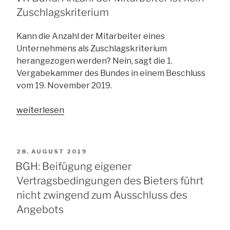
in
Zuschlagskriterium
der
Bekanntmachung
Kann die Anzahl der Mitarbeiter eines
genannt
Unternehmens als Zuschlagskriterium
werden“
herangezogen werden? Nein, sagt die 1.
Vergabekammer des Bundes in einem Beschluss
vom 19. November 2019.
„VK
weiterlesen
Bund:
Anzahl
der
VERÖFFENTLICHT
28. AUGUST 2019
Mitarbeiter
AM
BGH: Beifügung eigener
ist
Vertragsbedingungen des Bieters führt
kein
nicht zwingend zum Ausschluss des
Zuschlagskriterium“
Angebots