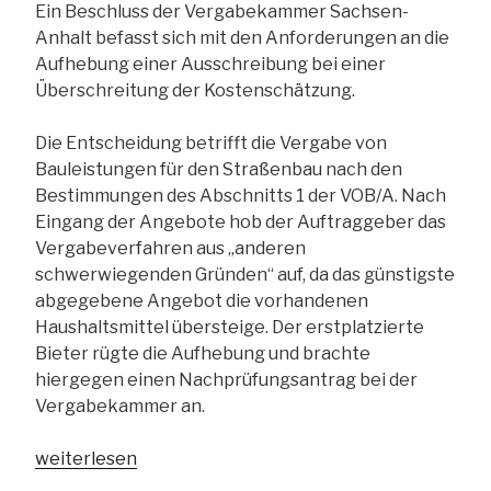
Ein Beschluss der Vergabekammer Sachsen-
Anhalt befasst sich mit den Anforderungen an die
Aufhebung einer Ausschreibung bei einer
Überschreitung der Kostenschätzung.
Die Entscheidung betrifft die Vergabe von
Bauleistungen für den Straßenbau nach den
Bestimmungen des Abschnitts 1 der VOB/A. Nach
Eingang der Angebote hob der Auftraggeber das
Vergabeverfahren aus „anderen
schwerwiegenden Gründen“ auf, da das günstigste
abgegebene Angebot die vorhandenen
Haushaltsmittel übersteige. Der erstplatzierte
Bieter rügte die Aufhebung und brachte
hiergegen einen Nachprüfungsantrag bei der
Vergabekammer an.
„Aufhebung
weiterlesen
der