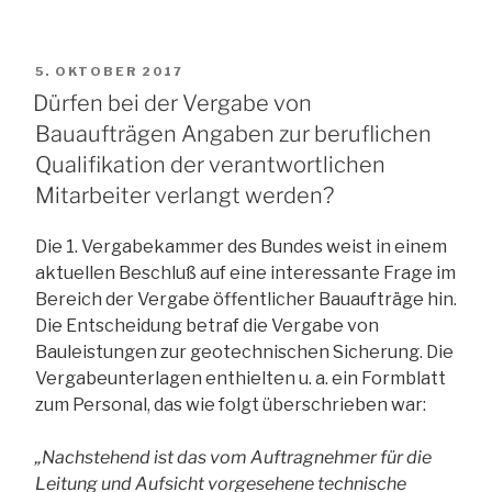
der
öffentliche
Auftraggeber
VERÖFFENTLICHT
5. OKTOBER 2017
die
AM
Dürfen bei der Vergabe von
Frist
Bauaufträgen Angaben zur beruflichen
zur
Qualifikation der verantwortlichen
Nachreichung
Mitarbeiter verlangt werden?
von
Unterlagen
selbst
Die 1. Vergabekammer des Bundes weist in einem
festlegen?“
aktuellen Beschluß auf eine interessante Frage im
Bereich der Vergabe öffentlicher Bauaufträge hin.
Die Entscheidung betraf die Vergabe von
Bauleistungen zur geotechnischen Sicherung. Die
Vergabeunterlagen enthielten u. a. ein Formblatt
zum Personal, das wie folgt überschrieben war:
„Nachstehend ist das vom Auftragnehmer für die
Leitung und Aufsicht vorgesehene technische