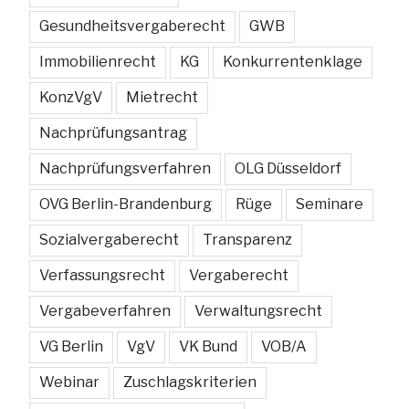
Gesundheitsvergaberecht
GWB
Immobilienrecht
KG
Konkurrentenklage
KonzVgV
Mietrecht
Nachprüfungsantrag
Nachprüfungsverfahren
OLG Düsseldorf
OVG Berlin-Brandenburg
Rüge
Seminare
Sozialvergaberecht
Transparenz
Verfassungsrecht
Vergaberecht
Vergabeverfahren
Verwaltungsrecht
VG Berlin
VgV
VK Bund
VOB/A
Webinar
Zuschlagskriterien