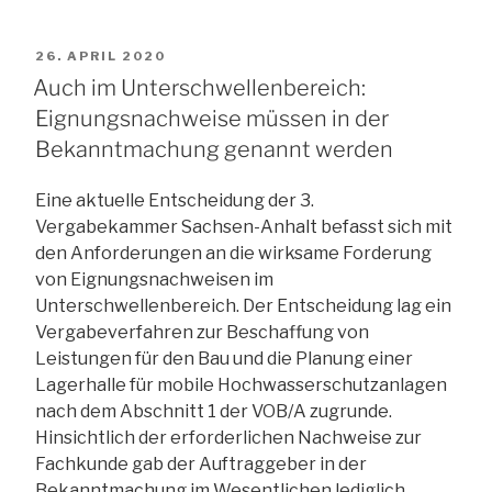
Ausschreibung
bei
VERÖFFENTLICHT
26. APRIL 2020
Kostenüberschreitung:
AM
Auch im Unterschwellenbereich:
Kostenschätzung
Eignungsnachweise müssen in der
muss
Bekanntmachung genannt werden
ordnungsgemäß
sein“
Eine aktuelle Entscheidung der 3.
Vergabekammer Sachsen-Anhalt befasst sich mit
den Anforderungen an die wirksame Forderung
von Eignungsnachweisen im
Unterschwellenbereich. Der Entscheidung lag ein
Vergabeverfahren zur Beschaffung von
Leistungen für den Bau und die Planung einer
Lagerhalle für mobile Hochwasserschutzanlagen
nach dem Abschnitt 1 der VOB/A zugrunde.
Hinsichtlich der erforderlichen Nachweise zur
Fachkunde gab der Auftraggeber in der
Bekanntmachung im Wesentlichen lediglich