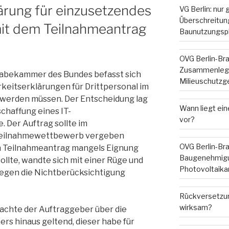
ärung für einzusetzendes
VG Berlin: nur
Überschreitung
mit dem Teilnahmeantrag
Baunutzungsp
OVG Berlin-Br
Zusammenleg
gabekammer des Bundes befasst sich
Milieuschutzg
rkeitserklärungen für Drittpersonal im
werden müssen. Der Entscheidung lag
Wann liegt ein
chaffung eines IT-
vor?
 Der Auftrag sollte im
Teilnahmewettbewerb vergeben
OVG Berlin-Br
n Teilnahmeantrag mangels Eignung
Baugenehmigu
ollte, wandte sich mit einer Rüge und
Photovoltaika
egen die Nichtberücksichtigung
Rückversetzun
wirksam?
chte der Auftraggeber über die
rs hinaus geltend, dieser habe für