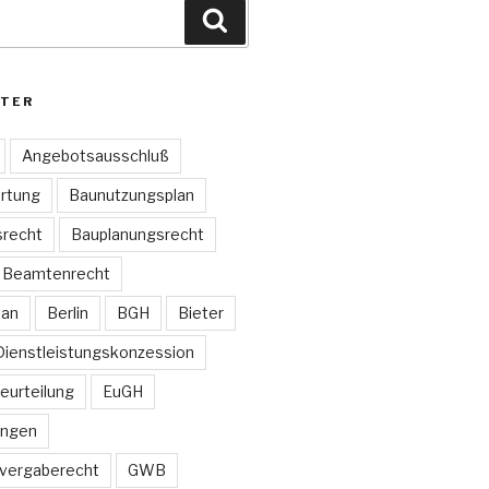
Suchen
TER
Angebotsausschluß
rtung
Baunutzungsplan
recht
Bauplanungsrecht
Beamtenrecht
lan
Berlin
BGH
Bieter
Dienstleistungskonzession
Beurteilung
EuGH
ungen
vergaberecht
GWB