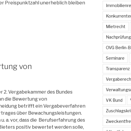
r Preispunktzahl unerheblich bleiben
Immobilienr
Konkurrente
Mietrecht
Nachprüfung
OVG Berlin-
Seminare
rtung von
Transparenz
Vergaberech
Verwaltungs
der 2. Vergabekammer des Bundes
an die Bewertung von
VK Bund
cheidung betrifft ein Vergabeverfahren
Zuschlagskri
rtrages über Bewachungsleistungen.
. a. vor, dass die Berufserfahrung des
Zweckentfr
ieters positiv bewertet werden solle,