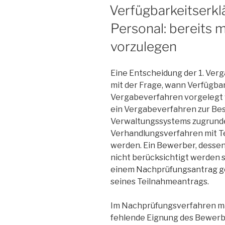
AM
Verfügbarkeitserkl
gefordert
werden“
Personal: bereits 
vorzulegen
Eine Entscheidung der 1. Ver
mit der Frage, wann Verfügba
Vergabeverfahren vorgelegt 
ein Vergabeverfahren zur Bes
Verwaltungssystems zugrunde.
Verhandlungsverfahren mit 
werden. Ein Bewerber, desse
nicht berücksichtigt werden s
einem Nachprüfungsantrag g
seines Teilnahmeantrags.
Im Nachprüfungsverfahren ma
fehlende Eignung des Bewerbe