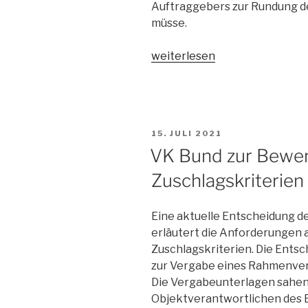
Auftraggebers zur Rundung de
müsse.
„VK
weiterlesen
Bund:
Nachprüfungsantrag
unbegründet
bei
VERÖFFENTLICHT
15. JULI 2021
chancenlosem
AM
VK Bund zur Bewe
Angebot“
Zuschlagskriterien
Eine aktuelle Entscheidung 
erläutert die Anforderungen 
Zuschlagskriterien. Die Ents
zur Vergabe eines Rahmenve
Die Vergabeunterlagen sahen u
Objektverantwortlichen des B