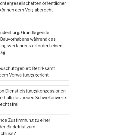
chtergesellschaften öffentlicher
 können dem Vergaberecht
andenburg: Grundlegende
 Bauvorhabens während des
gsverfahrens erfordert einen
rag
ieuschutzgebiet: Bezirksamt
r dem Verwaltungsgericht
on Dienstleistungskonzessionen
nterhalb des neuen Schwellenwerts
echtsfrei
ende Zustimmung zu einer
er Bindefrist zum
chluss?