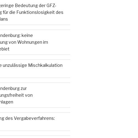
 geringe Bedeutung der GFZ-
 für die Funktionslosigkeit des
lans
andenburg: keine
ung von Wohnungen im
ebiet
e unzulässige Mischkalkulation
andenburg zur
ngsfreiheit von
nlagen
g des Vergabeverfahrens: