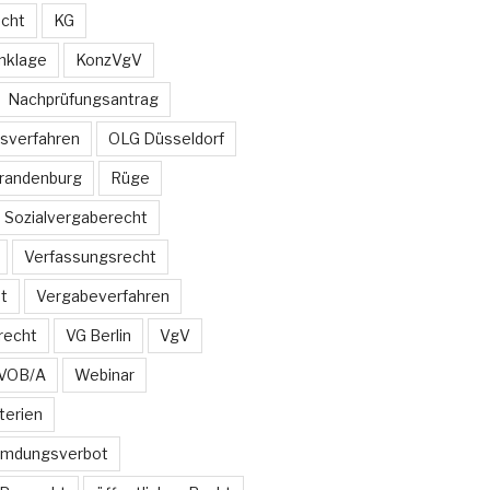
echt
KG
nklage
KonzVgV
Nachprüfungsantrag
sverfahren
OLG Düsseldorf
Brandenburg
Rüge
Sozialvergaberecht
Verfassungsrecht
t
Vergabeverfahren
recht
VG Berlin
VgV
VOB/A
Webinar
terien
emdungsverbot