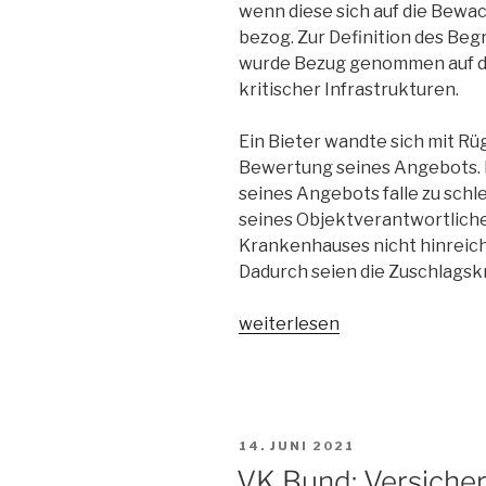
wenn diese sich auf die Bewach
bezog. Zur Definition des Begr
wurde Bezug genommen auf di
kritischer Infrastrukturen.
Ein Bieter wandte sich mit R
Bewertung seines Angebots. E
seines Angebots falle zu schl
seines Objektverantwortlich
Krankenhauses nicht hinreich
Dadurch seien die Zuschlagsk
„VK
weiterlesen
Bund
zur
Bewertung
von
VERÖFFENTLICHT
14. JUNI 2021
Zuschlagskriterien“
AM
VK Bund: Versicher