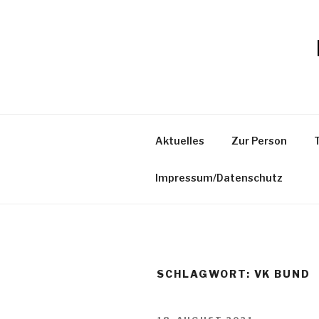
Zum
Inhalt
springen
Aktuelles
Zur Person
Impressum/Datenschutz
SCHLAGWORT:
VK BUND
VERÖFFENTLICHT