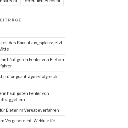
 Baurecht
öffentliches Recht
EITRÄGE
keit des Baunutzungsplans: jetzt
Mitte
ehn häufigsten Fehler von Bietern
fahren
hprüfungsanträge erfolgreich
ehn häufigsten Fehler von
Auftraggebern
für Bieter im Vergabeverfahren
im Vergaberecht: Webinar für