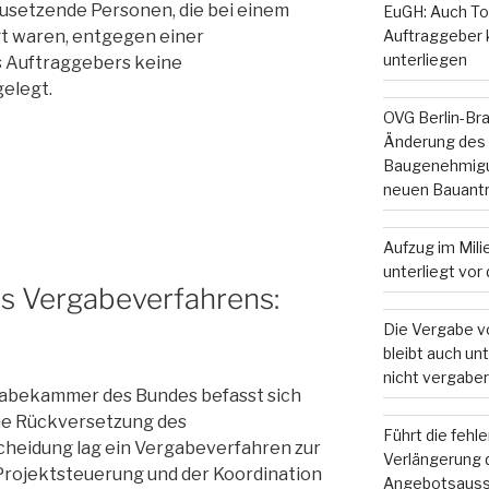
zusetzende Personen, die bei einem
EuGH: Auch To
t waren, entgegen einer
Auftraggeber
unterliegen
 Auftraggebers keine
elegt.
OVG Berlin-Br
Änderung des
Baugenehmigun
neuen Bauant
Aufzug im Mil
unterliegt vo
s Vergabeverfahrens:
Die Vergabe v
bleibt auch u
nicht vergaber
gabekammer des Bundes befasst sich
ne Rückversetzung des
Führt die fehl
cheidung lag ein Vergabeverfahren zur
Verlängerung d
Projektsteuerung und der Koordination
Angebotsauss