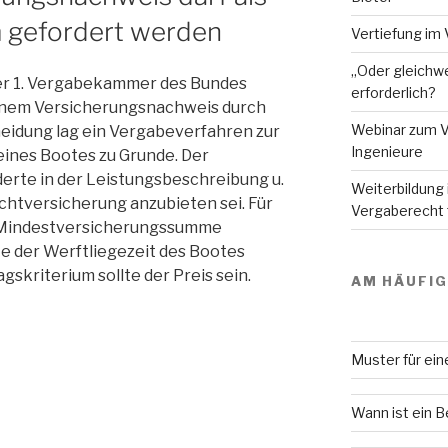
m gefordert werden
Vertiefung im 
„Oder gleichwe
der 1. Vergabekammer des Bundes
erforderlich?
einem Versicherungsnachweis durch
Webinar zum V
eidung lag ein Vergabeverfahren zur
Ingenieure
ines Bootes zu Grunde. Der
derte in der Leistungsbeschreibung u.
Weiterbildung
ichtversicherung anzubieten sei. Für
Vergaberecht f
e Mindestversicherungssumme
te der Werftliegezeit des Bootes
gskriterium sollte der Preis sein.
AM HÄUFI
Muster für ei
Wann ist ein 