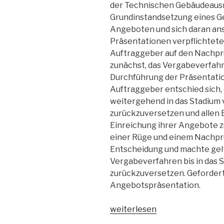
der Technischen Gebäudeausr
Grundinstandsetzung eines 
Angeboten und sich daran an
Präsentationen verpflichtet
Auftraggeber auf den Nachprü
zunächst, das Vergabeverfahr
Durchführung der Präsentati
Auftraggeber entschied sich
weitergehend in das Stadium
zurückzuversetzen und allen 
Einreichung ihrer Angebote zu
einer Rüge und einem Nachpr
Entscheidung und machte gelte
Vergabeverfahren bis in das
zurückzuversetzen. Gefordert 
Angebotspräsentation.
„Rückversetzung
weiterlesen
des