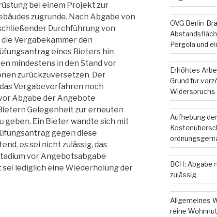
üstung bei einem Projekt zur
Gebäudes zugrunde. Nach Abgabe von
OVG Berlin-Br
schließender Durchführung von
Abstandsfläche
e die Vergabekammer den
Pergola und e
fungsantrag eines Bieters hin
en mindestens in den Stand vor
Erhöhtes Arbe
onen zurückzuversetzen. Der
Grund für ver
, das Vergabeverfahren noch
Widerspruchs
 vor Abgabe der Angebote
Bietern Gelegenheit zur erneuten
Aufhebung der
 geben. Ein Bieter wandte sich mit
Kostenübersc
üfungsantrag gegen diese
ordnungsgemä
nd, es sei nicht zulässig, das
 Stadium vor Angebotsabgabe
BGH: Abgabe m
sei lediglich eine Wiederholung der
zulässig
Allgemeines W
reine Wohnnut