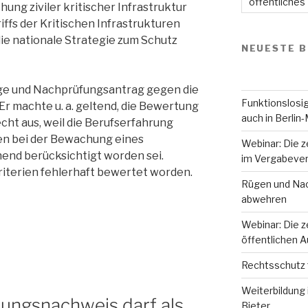
öffentliches
ung ziviler kritischer Infrastruktur
iffs der Kritischen Infrastrukturen
e nationale Strategie zum Schutz
NEUESTE B
üge und Nachprüfungsantrag gegen die
Funktionslosig
r machte u. a. geltend, die Bewertung
auch in Berlin-
echt aus, weil die Berufserfahrung
en bei der Bewachung eines
Webinar: Die z
end berücksichtigt worden sei.
im Vergabever
riterien fehlerhaft bewertet worden.
Rügen und Nac
abwehren
Webinar: Die z
öffentlichen 
Rechtsschutz 
Weiterbildung 
ungsnachweis darf als
Bieter