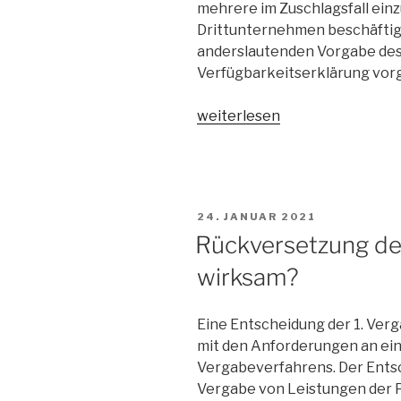
mehrere im Zuschlagsfall ein
Drittunternehmen beschäftig
anderslautenden Vorgabe des
Verfügbarkeitserklärung vorg
„Verfügbarkeitserklärung
weiterlesen
für
einzusetzendes
Personal:
bereits
VERÖFFENTLICHT
24. JANUAR 2021
mit
AM
Rückversetzung de
dem
Teilnahmeantrag
wirksam?
vorzulegen“
Eine Entscheidung der 1. Ver
mit den Anforderungen an ei
Vergabeverfahrens. Der Ents
Vergabe von Leistungen der 