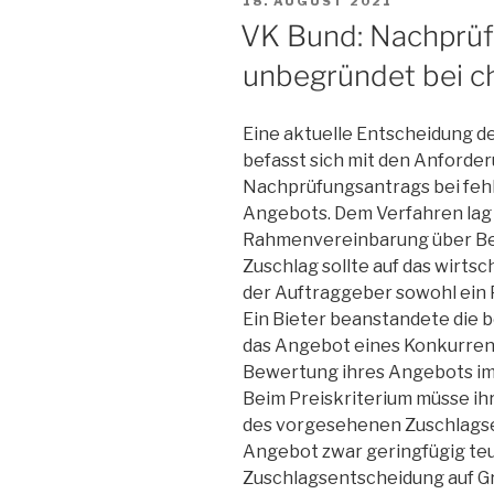
18. AUGUST 2021
AM
VK Bund: Nachprü
unbegründet bei 
Eine aktuelle Entscheidung 
befasst sich mit den Anforde
Nachprüfungsantrags bei feh
Angebots. Dem Verfahren lag
Rahmenvereinbarung über Be
Zuschlag sollte auf das wirts
der Auftraggeber sowohl ein Pr
Ein Bieter beanstandete die b
das Angebot eines Konkurren
Bewertung ihres Angebots im Q
Beim Preiskriterium müsse ih
des vorgesehenen Zuschlagse
Angebot zwar geringfügig teure
Zuschlagsentscheidung auf Gr