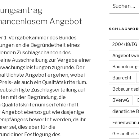
Suchen
fungsantrag
nach:
chancenlosem Angebot
SCHLAGWÖR
der 1. Vergabekammer des Bundes
2004/18/EG
rungen an die Begründetheit eines
lenden Zuschlagschancen des
Angebotswe
 eine Ausschreibung zur Vergabe einer
Bauordnungs
wachungsleistungen zugrunde. Der
chaftlichste Angebot ergehen, wobei
Baurecht
eis- als auch ein Qualitätskriterium.
Bebauungsp
eabsichtigte Zuschlagserteilung auf
ten mit der Begründung, die
BVerwG
ualitätskriterium sei fehlerhaft.
dienstliche 
r Angebot ebenso gut wie dasjenige
mpfängers bewertet werden, da ihr
Ferienwohn
r sei, dies aber für die
Gesundheits
und einer Festlegung des