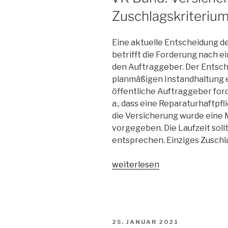
Zuschlagskriteriu
Eine aktuelle Entscheidung 
betrifft die Forderung nach 
den Auftraggeber. Der Entsch
planmäßigen Instandhaltung e
öffentliche Auftraggeber for
a., dass eine Reparaturhaftpfl
die Versicherung wurde ein
vorgegeben. Die Laufzeit soll
entsprechen. Einziges Zuschla
„VK
weiterlesen
Bund:
Versicherungsnachweis
darf
als
VERÖFFENTLICHT
25. JANUAR 2021
Zuschlagskriterium