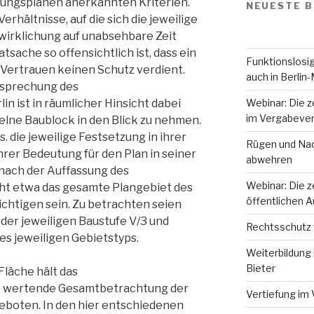
uungsplänen anerkannten Kriterien.
NEUESTE B
Verhältnisse, auf die sich die jeweilige
rwirklichung auf unabsehbare Zeit
tsache so offensichtlich ist, dass ein
Funktionslosig
 Vertrauen keinen Schutz verdient.
auch in Berlin-
tsprechung des
Webinar: Die z
n ist in räumlicher Hinsicht dabei
im Vergabever
zelne Baublock in den Blick zu nehmen.
. die jeweilige Festsetzung in ihrer
Rügen und Nac
rer Bedeutung für den Plan in seiner
abwehren
 nach der Auffassung des
Webinar: Die z
ht etwa das gesamte Plangebiet des
öffentlichen 
chtigen sein. Zu betrachten seien
 der jeweiligen Baustufe V/3 und
Rechtsschutz 
des jeweiligen Gebietstyps.
Weiterbildung 
Bieter
Fläche hält das
e wertende Gesamtbetrachtung der
Vertiefung im 
geboten. In den hier entschiedenen