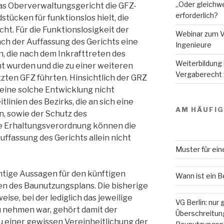
„Oder gleichwe
 das Oberverwaltungsgericht die GFZ-
erforderlich?
tücken für funktionslos hielt, die
t. Für die Funktionslosigkeit der
Webinar zum V
h der Auffassung des Gerichts eine
Ingenieure
 die nach dem Inkrafttreten des
Weiterbildung
t wurden und die zu einer weiteren
Vergaberecht f
zten GFZ führten. Hinsichtlich der GRZ
eine solche Entwicklung nicht
tlinien des Bezirks, die an sich eine
AM HÄUFI
, sowie der Schutz des
e Erhaltungsverordnung können die
uffassung des Gerichts allein nicht
Muster für ei
htige Aussagen für den künftigen
Wann ist ein 
n des Baunutzungsplans. Die bisherige
se, bei der lediglich das jeweilige
VG Berlin: nur
u nehmen war, gehört damit der
Überschreitung
u einer gewissen Vereinheitlichung der