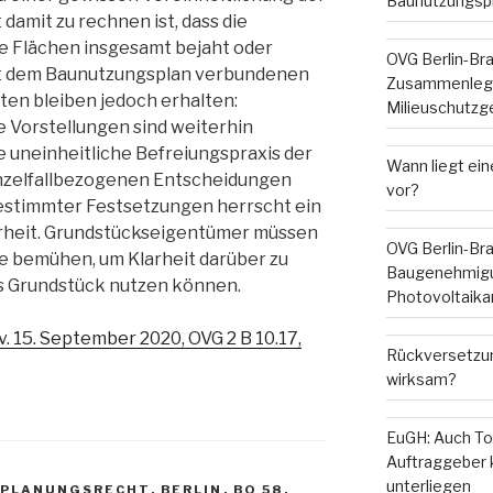
Baunutzungsp
 damit zu rechnen ist, dass die
re Flächen insgesamt bejaht oder
OVG Berlin-Br
it dem Baunutzungsplan verbundenen
Zusammenleg
ten bleiben jedoch erhalten:
Milieuschutzg
Vorstellungen sind weiterhin
e uneinheitliche Befreiungspraxis der
Wann liegt ein
inzelfallbezogenen Entscheidungen
vor?
bestimmter Festsetzungen herrscht ein
rheit. Grundstückseigentümer müssen
OVG Berlin-Br
te bemühen, um Klarheit darüber zu
Baugenehmigu
ges Grundstück nutzen können.
Photovoltaika
v. 15. September 2020, OVG 2 B 10.17,
Rückversetzun
wirksam?
EuGH: Auch To
Auftraggeber
unterliegen
PLANUNGSRECHT
,
BERLIN
,
BO 58
,