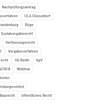
Nachprüfungsantrag
sverfahren
OLG Düsseldorf
Brandenburg
Rüge
Sozialvergaberecht
Verfassungsrecht
t
Vergabeverfahren
recht
VG Berlin
VgV
VOB/A
Webinar
terien
emdungsverbot
 Baurecht
öffentliches Recht