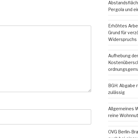
Abstandsfläche
Pergola und e
Erhöhtes Arbe
Grund für ver
Widerspruchs
Aufhebung der
Kostenübersc
ordnungsgemä
BGH: Abgabe m
zulässig
Allgemeines W
reine Wohnnut
OVG Berlin-Br