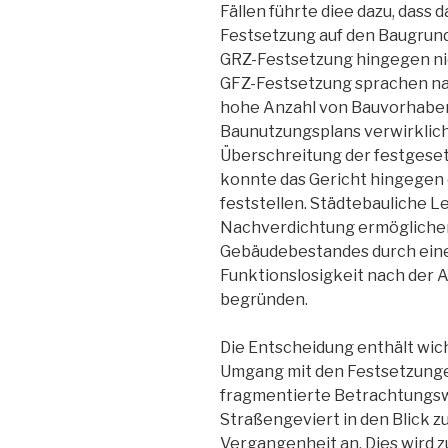
Fällen führte diee dazu, dass
Festsetzung auf den Baugrunds
GRZ-Festsetzung hingegen nich
GFZ-Festsetzung sprachen nac
hohe Anzahl von Bauvorhaben,
Baunutzungsplans verwirklich
Überschreitung der festgeset
konnte das Gericht hingegen 
feststellen. Städtebauliche Lei
Nachverdichtung ermöglichen
Gebäudebestandes durch ein
Funktionslosigkeit nach der A
begründen.
Die Entscheidung enthält wic
Umgang mit den Festsetzunge
fragmentierte Betrachtungswei
Straßengeviert in den Blick z
Vergangenheit an. Dies wird z