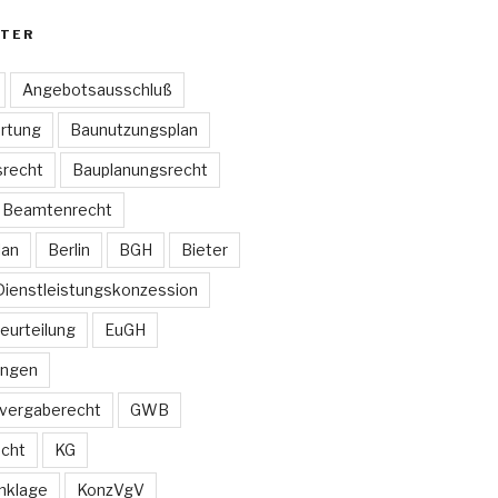
TER
Angebotsausschluß
rtung
Baunutzungsplan
recht
Bauplanungsrecht
Beamtenrecht
lan
Berlin
BGH
Bieter
Dienstleistungskonzession
Beurteilung
EuGH
ungen
vergaberecht
GWB
echt
KG
nklage
KonzVgV