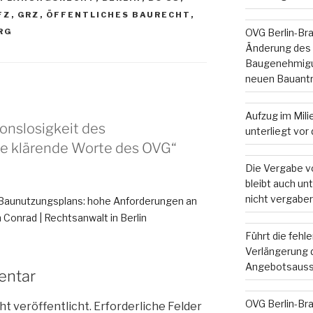
FZ
,
GRZ
,
ÖFFENTLICHES BAURECHT
,
OVG Berlin-Br
RG
Änderung des
Baugenehmigun
neuen Bauant
Aufzug im Mil
onslosigkeit des
unterliegt vo
ge klärende Worte des OVG“
Die Vergabe v
bleibt auch u
nicht vergaber
 Baunutzungsplans: hohe Anforderungen an
n Conrad | Rechtsanwalt in Berlin
Führt die fehl
Verlängerung d
Angebotsauss
entar
OVG Berlin-Br
ht veröffentlicht.
Erforderliche Felder