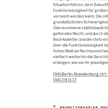
Situation führen, da in Zukunft
Funktionslosigkeit für größe
verneint werden kann. Die m
grundsätzlichen Schwierigkei
Überkommene städtebauliche 
geltendes Recht, und durch di
Bezirksämter und die stets e
über die Funktionslosigkeit 
hohes Maß an Rechtsunsiche
vielfach weiterhin die Gerich
erlangen, wie sie ihr jeweili
OVG Berlin-Brandenburg, Urt. 
OVG 2 B 11.17
SCHLAGWÖRTER
BAUNUTZUNGSPLAN
,
BAU