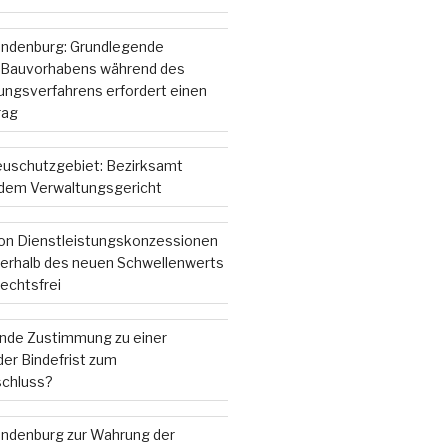
andenburg: Grundlegende
 Bauvorhabens während des
gsverfahrens erfordert einen
rag
ieuschutzgebiet: Bezirksamt
r dem Verwaltungsgericht
on Dienstleistungskonzessionen
nterhalb des neuen Schwellenwerts
echtsfrei
ende Zustimmung zu einer
er Bindefrist zum
chluss?
andenburg zur Wahrung der