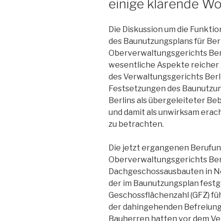
einige klärende W
Die Diskussion um die Funkti
des Baunutzungsplans für Berli
Oberverwaltungsgerichts Ber
wesentliche Aspekte reicher
des Verwaltungsgerichts Berl
Festsetzungen des Baunutzun
Berlins als übergeleiteter Beb
und damit als unwirksam erach
zu betrachten.
Die jetzt ergangenen Berufun
Oberverwaltungsgerichts Ber
Dachgeschossausbauten in Neu
der im Baunutzungsplan festg
Geschossflächenzahl (GFZ) fü
der dahingehenden Befreiung
Bauherren hatten vor dem Ve