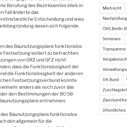
ete Berufung des Bezirksamtes blieb in
Mietrecht
en Fall änderte das
Nachprüfung
rstinstanzliche Entscheidung und wies
rteilsbegründung lassen sich folgende
OVG Berlin-
Seminare
gen des Baunutzungsplans funktionslos
Transparenz
ge Festsetzung isoliert zu betrachten.
Vergaberech
tzungen von GRZ und GFZ nicht
den, dass die Funktionslosigkeit der
Verwaltungs
d die Funktionslosigkeit der anderen
VK Bund
tlichen Festsetzungsverbund konnte
ielmehr anders als noch zuvor das
Zuschlagskri
eder den Bestimmungen der BO 58
Zweckentfr
 Baunutzungsplans entnehmen.
öffentliches
 des Baunutzungsplans funktionslos
ach den allgemein für die