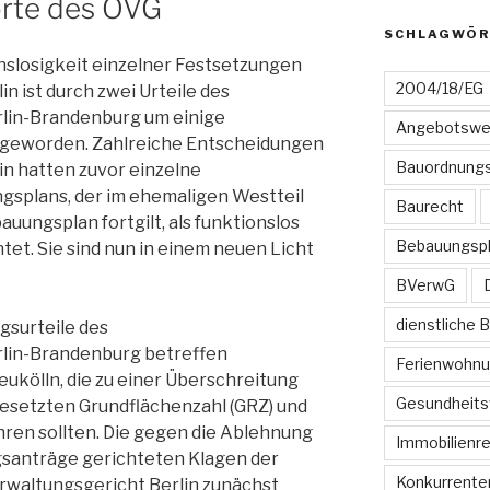
orte des OVG
SCHLAGWÖR
onslosigkeit einzelner Festsetzungen
2004/18/EG
n ist durch zwei Urteile des
lin-Brandenburg um einige
Angebotswe
 geworden. Zahlreiche Entscheidungen
Bauordnungs
in hatten zuvor einzelne
gsplans, der im ehemaligen Westteil
Baurecht
auungsplan fortgilt, als funktionslos
Bebauungsp
tet. Sie sind nun in einem neuen Licht
BVerwG
dienstliche 
gsurteile des
lin-Brandenburg betreffen
Ferienwohn
kölln, die zu einer Überschreitung
Gesundheits
esetzten Grundflächenzahl (GRZ) und
hren sollten. Die gegen die Ablehnung
Immobilienr
santräge gerichteten Klagen der
Konkurrente
rwaltungsgericht Berlin zunächst