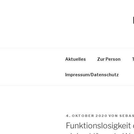
Zum
Inhalt
springen
Aktuelles
Zur Person
Impressum/Datenschutz
VERÖFFENTLICHT
4. OKTOBER 2020
VON
SEBA
AM
Funktionslosigkeit