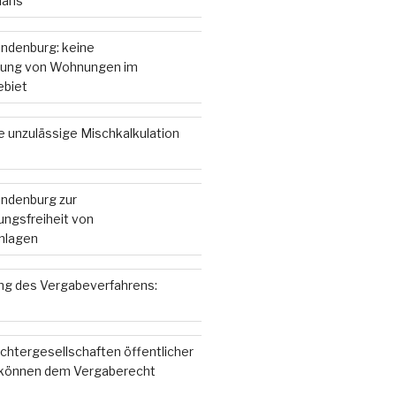
lans
andenburg: keine
ung von Wohnungen im
ebiet
e unzulässige Mischkalkulation
andenburg zur
ngsfreiheit von
nlagen
g des Vergabeverfahrens:
chtergesellschaften öffentlicher
 können dem Vergaberecht