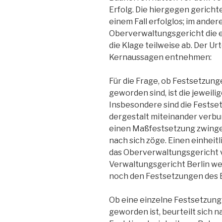
Erfolg. Die hiergegen gericht
einem Fall erfolglos; im ander
Oberverwaltungsgericht die e
die Klage teilweise ab. Der U
Kernaussagen entnehmen:
Für die Frage, ob Festsetzun
geworden sind, ist die jeweili
Insbesondere sind die Festse
dergestalt miteinander verbun
einen Maßfestsetzung zwingen
nach sich zöge. Einen einhei
das Oberverwaltungsgericht v
Verwaltungsgericht Berlin w
noch den Festsetzungen des
Ob eine einzelne Festsetzung
geworden ist, beurteilt sich n