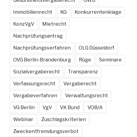
Gesundheitsvergaberecht
GWB
Immobilienrecht
KG
Konkurrentenklage
KonzVgV
Mietrecht
Nachprüfungsantrag
Nachprüfungsverfahren
OLG Düsseldorf
OVG Berlin-Brandenburg
Rüge
Seminare
Sozialvergaberecht
Transparenz
Verfassungsrecht
Vergaberecht
Vergabeverfahren
Verwaltungsrecht
VG Berlin
VgV
VK Bund
VOB/A
Webinar
Zuschlagskriterien
Zweckentfremdungsverbot