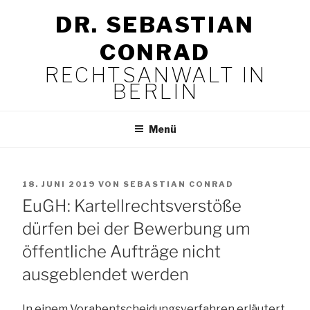
Zum
DR. SEBASTIAN
Inhalt
springen
CONRAD
RECHTSANWALT IN
BERLIN
Menü
VERÖFFENTLICHT
18. JUNI 2019
VON
SEBASTIAN CONRAD
AM
EuGH: Kartellrechtsverstöße
dürfen bei der Bewerbung um
öffentliche Aufträge nicht
ausgeblendet werden
In einem Vorabentscheidungsverfahren erläutert