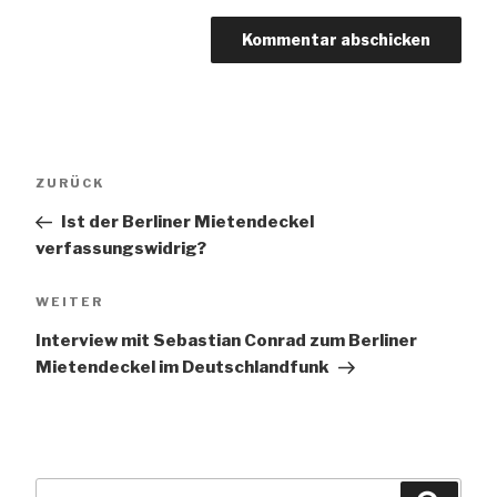
Beitragsnavigation
Vorheriger
ZURÜCK
Beitrag
Ist der Berliner Mietendeckel
verfassungswidrig?
Nächster
WEITER
Beitrag
Interview mit Sebastian Conrad zum Berliner
Mietendeckel im Deutschlandfunk
Suchen