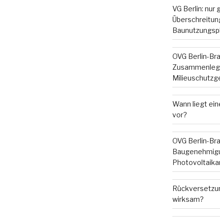
VG Berlin: nur
Überschreitung
Baunutzungsp
OVG Berlin-Br
Zusammenleg
Milieuschutzg
Wann liegt ein
vor?
OVG Berlin-Br
Baugenehmigu
Photovoltaika
Rückversetzun
wirksam?