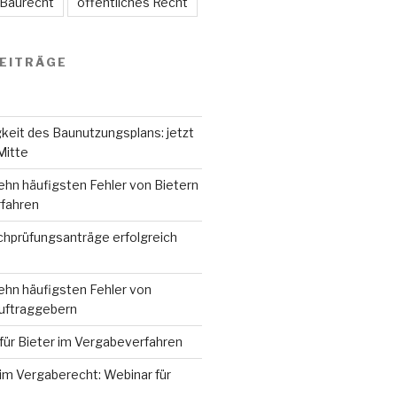
 Baurecht
öffentliches Recht
EITRÄGE
keit des Baunutzungsplans: jetzt
Mitte
ehn häufigsten Fehler von Bietern
fahren
hprüfungsanträge erfolgreich
ehn häufigsten Fehler von
Auftraggebern
für Bieter im Vergabeverfahren
im Vergaberecht: Webinar für