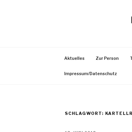
Zum
Inhalt
springen
Aktuelles
Zur Person
Impressum/Datenschutz
SCHLAGWORT:
KARTELL
VERÖFFENTLICHT