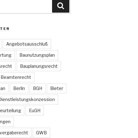
Suchen
TER
Angebotsausschluß
rtung
Baunutzungsplan
recht
Bauplanungsrecht
Beamtenrecht
lan
Berlin
BGH
Bieter
Dienstleistungskonzession
Beurteilung
EuGH
ungen
vergaberecht
GWB