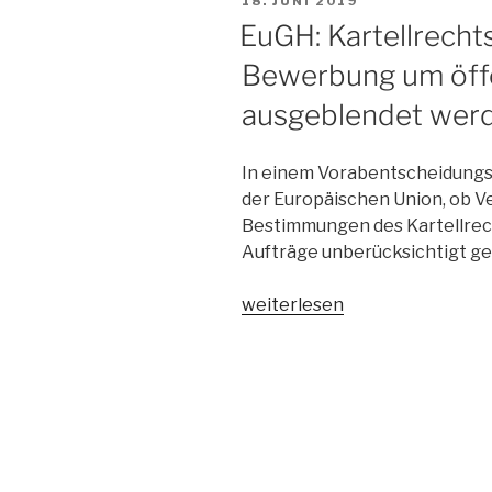
18. JUNI 2019
AM
EuGH: Kartellrecht
Bewerbung um öffe
ausgeblendet wer
In einem Vorabentscheidungsv
der Europäischen Union, ob V
Bestimmungen des Kartellrec
Aufträge unberücksichtigt g
„EuGH:
weiterlesen
Kartellrechtsverstöße
dürfen
bei
der
Bewerbung
um
öffentliche