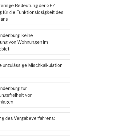
 geringe Bedeutung der GFZ-
 für die Funktionslosigkeit des
lans
andenburg: keine
ung von Wohnungen im
ebiet
e unzulässige Mischkalkulation
andenburg zur
ngsfreiheit von
nlagen
g des Vergabeverfahrens: