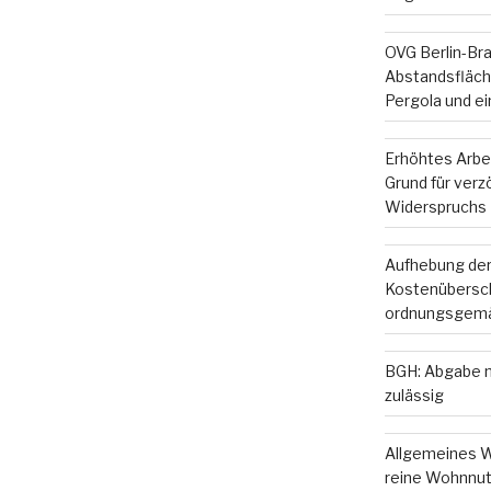
OVG Berlin-Br
Abstandsfläche
Pergola und e
Erhöhtes Arbe
Grund für ver
Widerspruchs
Aufhebung der
Kostenübersc
ordnungsgemä
BGH: Abgabe m
zulässig
Allgemeines W
reine Wohnnut