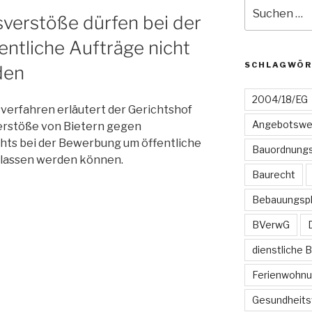
Suchen
sverstöße dürfen bei der
nach:
ntliche Aufträge nicht
SCHLAGWÖR
den
2004/18/EG
erfahren erläutert der Gerichtshof
Angebotswe
erstöße von Bietern gegen
hts bei der Bewerbung um öffentliche
Bauordnungs
elassen werden können.
Baurecht
Bebauungsp
BVerwG
dienstliche 
Ferienwohn
Gesundheits