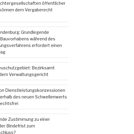
chtergesellschaften öffentlicher
 können dem Vergaberecht
andenburg: Grundlegende
 Bauvorhabens während des
gsverfahrens erfordert einen
rag
ieuschutzgebiet: Bezirksamt
r dem Verwaltungsgericht
on Dienstleistungskonzessionen
nterhalb des neuen Schwellenwerts
echtsfrei
ende Zustimmung zu einer
er Bindefrist zum
chluss?