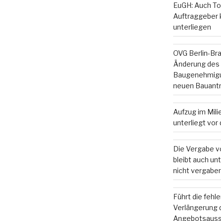
EuGH: Auch To
Auftraggeber
unterliegen
OVG Berlin-Br
Änderung des
Baugenehmigun
neuen Bauant
Aufzug im Mil
unterliegt vo
Die Vergabe v
bleibt auch u
nicht vergaber
Führt die fehl
Verlängerung d
Angebotsauss