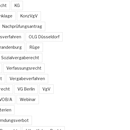
echt
KG
nklage
KonzVgV
Nachprüfungsantrag
sverfahren
OLG Düsseldorf
Brandenburg
Rüge
Sozialvergaberecht
Verfassungsrecht
t
Vergabeverfahren
recht
VG Berlin
VgV
VOB/A
Webinar
terien
emdungsverbot