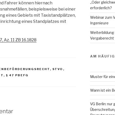
„Oder gleichwe
d Fahrer können hiernach
erforderlich?
Ausnahmefällen, beispielsweise bei einer
ng eines Gebiets mit Taxistandplätzen,
Webinar zum V
inrichtung eines Standplatzes mit
Ingenieure
Weiterbildung
Vergaberecht f
7, Az. 11 ZB 16.1828
AM HÄUFI
ENBEFÖRDERUNGSRECHT
,
STVO
,
HT
,
§ 47 PBEFG
Muster für ei
Wann ist ein 
VG Berlin: nur
Überschreitung
entar