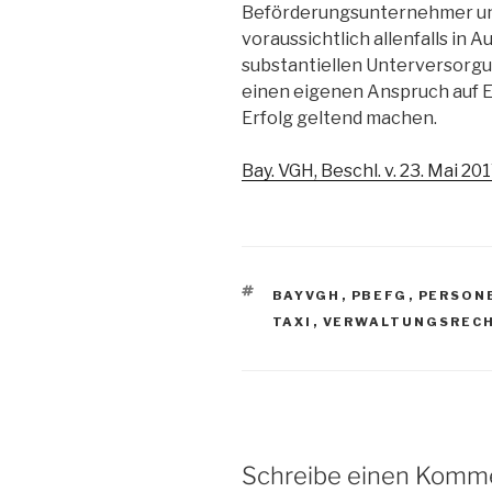
Beförderungsunternehmer un
voraussichtlich allenfalls in 
substantiellen Unterversorgu
einen eigenen Anspruch auf E
Erfolg geltend machen.
Bay. VGH, Beschl. v. 23. Mai 201
SCHLAGWÖRTER
BAYVGH
,
PBEFG
,
PERSON
TAXI
,
VERWALTUNGSREC
Schreibe einen Komm