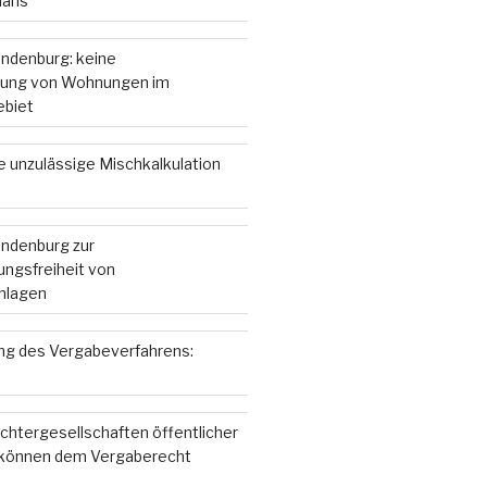
lans
andenburg: keine
ung von Wohnungen im
ebiet
e unzulässige Mischkalkulation
andenburg zur
ngsfreiheit von
nlagen
g des Vergabeverfahrens:
chtergesellschaften öffentlicher
 können dem Vergaberecht