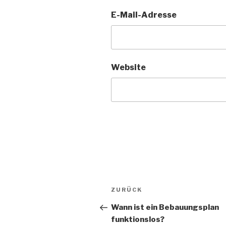
E-Mail-Adresse
Website
Beitragsnavigation
Vorheriger
ZURÜCK
Beitrag
Wann ist ein Bebauungsplan
funktionslos?