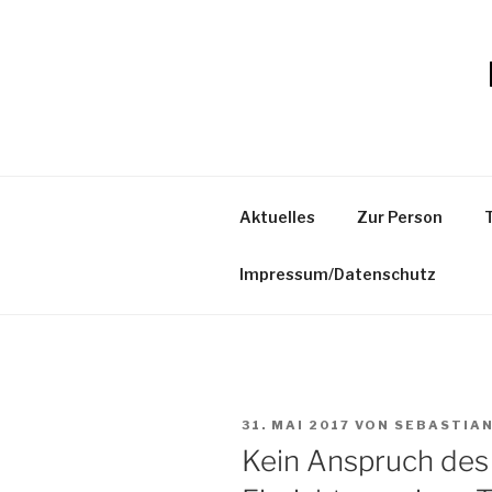
Zum
Inhalt
springen
Aktuelles
Zur Person
Impressum/Datenschutz
VERÖFFENTLICHT
31. MAI 2017
VON
SEBASTIA
AM
Kein Anspruch des 