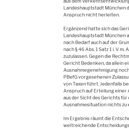
aus dem Verkehrsentwicklun
Landeshauptstadt München d
Anspruch nicht herleiten.
Ergänzend hatte sich das Geri
Landeshauptstadt München au
nach Bedarf auch auf der G
nach § 46 Abs. 1 Satz 1 i. V. m. 
zuzulassen. Gegen die Rechtmä
Gericht Bedenken, da allein 
Ausnahmegenehmigung noch ni
PBefG vorgesehenen Zulassung
von Taxen führt. Jedenfalls b
Anspruch auf Erteilung ein
aus der Sicht des Gerichts für
Ausnahmesituation nichts zu 
Im Ergebnis räumt die Entsch
weitreichende Entscheidungs