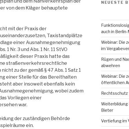
gsplan und dem Nahverkehrsplan der
NEUESTE B
er von dem Kläger behauptete
Funktionslosig
cht mit der Praxis der
auch in Berlin-
seinanderzusetzen, Taxistandplätze
Webinar: Die z
rundlage einer Ausnahmegenehmigung
im Vergabever
Abs. 1 Nr. 3 und Abs. 1 Nr. 11 StVO
ßigkeit dieser Praxis hatte das
Rügen und Nac
eine straßenverkehrsrechtliche
abwehren
cht zu der gemäß § 47 Abs. 1 Satz 1
Webinar: Die z
 einer Stelle für das Bereithalten
öffentlichen 
esteht aber insoweit ebenfalls kein
er Ausnahmegenehmigung, wobei zudem
Rechtsschutz 
 das Vorliegen einer
Weiterbildung 
ersehen war.
Bieter
eidung der zuständigen Behörde
Vertiefung im 
spielräume ein.