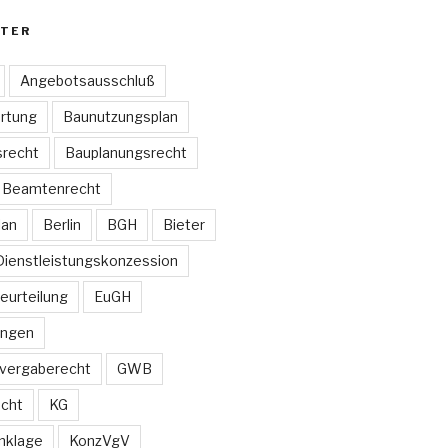
TER
Angebotsausschluß
rtung
Baunutzungsplan
recht
Bauplanungsrecht
Beamtenrecht
lan
Berlin
BGH
Bieter
Dienstleistungskonzession
Beurteilung
EuGH
ungen
vergaberecht
GWB
echt
KG
nklage
KonzVgV