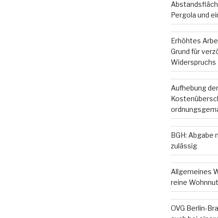
Abstandsfläche
Pergola und e
Erhöhtes Arbe
Grund für ver
Widerspruchs
Aufhebung der
Kostenübersc
ordnungsgemä
BGH: Abgabe m
zulässig
Allgemeines W
reine Wohnnut
OVG Berlin-Br