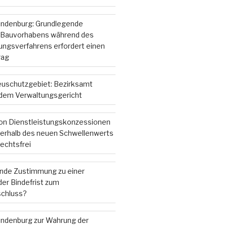
andenburg: Grundlegende
 Bauvorhabens während des
gsverfahrens erfordert einen
rag
ieuschutzgebiet: Bezirksamt
r dem Verwaltungsgericht
on Dienstleistungskonzessionen
nterhalb des neuen Schwellenwerts
echtsfrei
ende Zustimmung zu einer
er Bindefrist zum
chluss?
andenburg zur Wahrung der