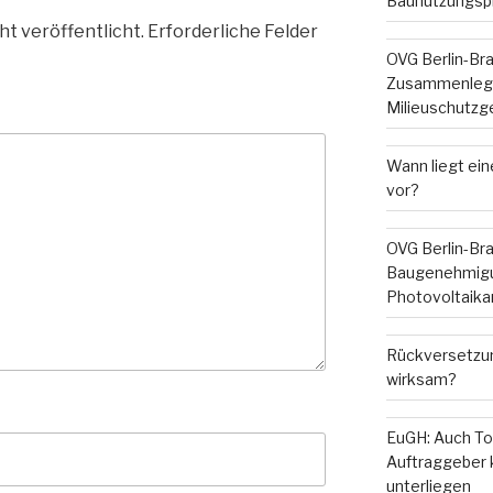
Baunutzungsp
ht veröffentlicht.
Erforderliche Felder
OVG Berlin-Br
Zusammenleg
Milieuschutzg
Wann liegt ein
vor?
OVG Berlin-Br
Baugenehmigu
Photovoltaika
Rückversetzun
wirksam?
EuGH: Auch To
Auftraggeber
unterliegen