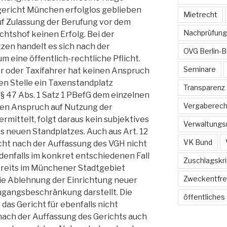
gericht München erfolglos geblieben
Mietrecht
uf Zulassung der Berufung vor dem
Nachprüfung
htshof keinen Erfolg. Bei der
zen handelt es sich nach der
OVG Berlin-
m eine öffentlich-rechtliche Pflicht.
Seminare
r oder Taxifahrer hat keinen Anspruch
en Stelle ein Taxenstandplatz
Transparenz
§ 47 Abs. 1 Satz 1 PBefG dem einzelnen
Vergaberech
en Anspruch auf Nutzung der
rmittelt, folgt daraus kein subjektives
Verwaltungs
es neuen Standplatzes. Auch aus Art. 12
VK Bund
cht nach der Auffassung des VGH nicht
edenfalls im konkret entschiedenen Fall
Zuschlagskri
bereits im Münchener Stadtgebiet
Zweckentfr
ie Ablehnung der Einrichtung neuer
zugangsbeschränkung darstellt. Die
öffentliches
das Gericht für ebenfalls nicht
h nach der Auffassung des Gerichts auch