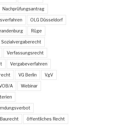
Nachprüfungsantrag
sverfahren
OLG Düsseldorf
Brandenburg
Rüge
Sozialvergaberecht
Verfassungsrecht
t
Vergabeverfahren
recht
VG Berlin
VgV
VOB/A
Webinar
terien
emdungsverbot
 Baurecht
öffentliches Recht