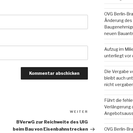
OVG Berlin-Br
Änderung des
Baugenehmigun
neuen Bauant
Aufzug im Mil
unterliegt vo
Die Vergabe v
bleibt auch u
nicht vergaber
Führt die fehl
Verlängerung d
Nächster
WEITER
Angebotsauss
Beitrag
BVerwG zur Reichweite des UIG
OVG Berlin-Br
beim Bau von Eisenbahnstrecken