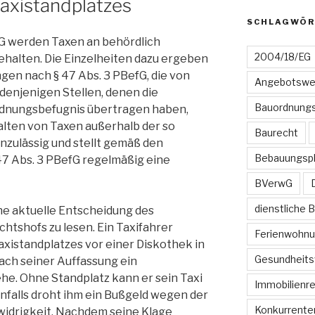
Taxistandplatzes
SCHLAGWÖR
fG werden Taxen an behördlich
2004/18/EG
ehalten. Die Einzelheiten dazu ergeben
gen nach § 47 Abs. 3 PBefG, die von
Angebotswe
enjenigen Stellen, denen die
Bauordnungs
dnungsbefugnis übertragen haben,
alten von Taxen außerhalb der so
Baurecht
nzulässig und stellt gemäß den
Bebauungsp
7 Abs. 3 PBefG regelmäßig eine
BVerwG
dienstliche 
ne aktuelle Entscheidung des
htshofs zu lesen. Ein Taxifahrer
Ferienwohn
Taxistandplatzes vor einer Diskothek in
Gesundheits
ach seiner Auffassung ein
e. Ohne Standplatz kann er sein Taxi
Immobilienr
rnfalls droht ihm ein Bußgeld wegen der
Konkurrente
idrigkeit. Nachdem seine Klage