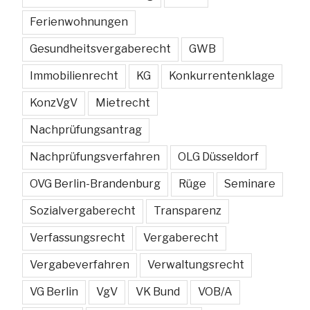
Ferienwohnungen
Gesundheitsvergaberecht
GWB
Immobilienrecht
KG
Konkurrentenklage
KonzVgV
Mietrecht
Nachprüfungsantrag
Nachprüfungsverfahren
OLG Düsseldorf
OVG Berlin-Brandenburg
Rüge
Seminare
Sozialvergaberecht
Transparenz
Verfassungsrecht
Vergaberecht
Vergabeverfahren
Verwaltungsrecht
VG Berlin
VgV
VK Bund
VOB/A