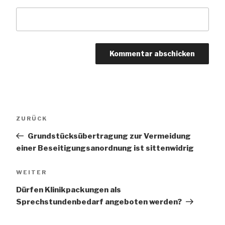
Beitragsnavigation
Vorheriger
ZURÜCK
Beitrag
Grundstücksübertragung zur Vermeidung
einer Beseitigungsanordnung ist sittenwidrig
Nächster
WEITER
Beitrag
Dürfen Klinikpackungen als
Sprechstundenbedarf angeboten werden?