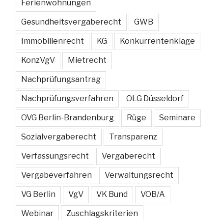
Ferienwohnungen
Gesundheitsvergaberecht
GWB
Immobilienrecht
KG
Konkurrentenklage
KonzVgV
Mietrecht
Nachprüfungsantrag
Nachprüfungsverfahren
OLG Düsseldorf
OVG Berlin-Brandenburg
Rüge
Seminare
Sozialvergaberecht
Transparenz
Verfassungsrecht
Vergaberecht
Vergabeverfahren
Verwaltungsrecht
VG Berlin
VgV
VK Bund
VOB/A
Webinar
Zuschlagskriterien