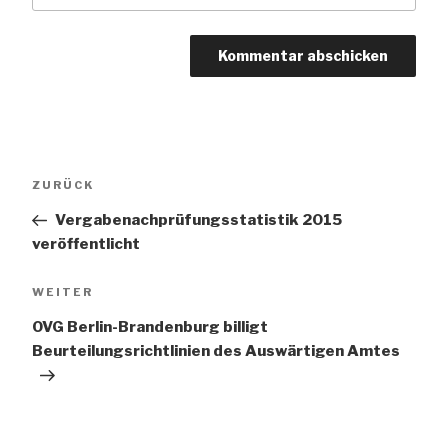
Beitragsnavigation
Vorheriger
ZURÜCK
Beitrag
Vergabenachprüfungsstatistik 2015
veröffentlicht
Nächster
WEITER
Beitrag
OVG Berlin-Brandenburg billigt
Beurteilungsrichtlinien des Auswärtigen Amtes