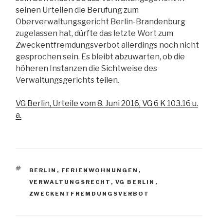
seinen Urteilen die Berufung zum
Oberverwaltungsgericht Berlin-Brandenburg
zugelassen hat, dürfte das letzte Wort zum
Zweckentfremdungsverbot allerdings noch nicht
gesprochen sein. Es bleibt abzuwarten, ob die
höheren Instanzen die Sichtweise des
Verwaltungsgerichts teilen.
VG Berlin, Urteile vom 8. Juni 2016, VG 6 K 103.16 u.
a.
SCHLAGWÖRTER
BERLIN
,
FERIENWOHNUNGEN
,
VERWALTUNGSRECHT
,
VG BERLIN
,
ZWECKENTFREMDUNGSVERBOT