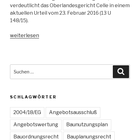
verdeutlicht das Oberlandesgericht Celle in einem
aktuellen Urteil vom 23. Februar 2016 (13 U
148/15).
„Die
weiterlesen
Vergabe
von
Dienstleistungskonzessionen
bleibt
Suchen
Suche
auch
nach:
unterhalb
des
neuen
SCHLAGWÖRTER
Schwellenwerts
nicht
2004/18/EG
Angebotsausschluß
vergaberechtsfrei“
Angebotswertung
Baunutzungsplan
Bauordnungsrecht
Bauplanungsrecht