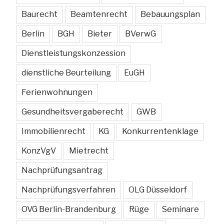
Baurecht
Beamtenrecht
Bebauungsplan
Berlin
BGH
Bieter
BVerwG
Dienstleistungskonzession
dienstliche Beurteilung
EuGH
Ferienwohnungen
Gesundheitsvergaberecht
GWB
Immobilienrecht
KG
Konkurrentenklage
KonzVgV
Mietrecht
Nachprüfungsantrag
Nachprüfungsverfahren
OLG Düsseldorf
OVG Berlin-Brandenburg
Rüge
Seminare