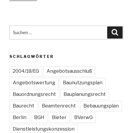
Berlin-
Brandenburg
zur
Wahrung
Suchen
Suche
der
nach:
Abstandsflächen
bei
der
SCHLAGWÖRTER
Errichtung
einer
2004/18/EG
Angebotsausschluß
Pergola
Angebotswertung
Baunutzungsplan
und
einer
Bauordnungsrecht
Bauplanungsrecht
Dachterrasse“
Baurecht
Beamtenrecht
Bebauungsplan
Berlin
BGH
Bieter
BVerwG
Dienstleistungskonzession