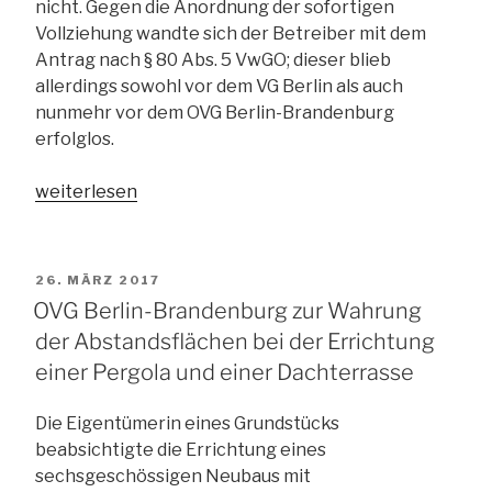
nicht. Gegen die Anordnung der sofortigen
Vollziehung wandte sich der Betreiber mit dem
Antrag nach § 80 Abs. 5 VwGO; dieser blieb
allerdings sowohl vor dem VG Berlin als auch
nunmehr vor dem OVG Berlin-Brandenburg
erfolglos.
„OVG
weiterlesen
Berlin-
Brandenburg
zur
VERÖFFENTLICHT
26. MÄRZ 2017
Genehmigungsfähigkeit
AM
OVG Berlin-Brandenburg zur Wahrung
von
der Abstandsflächen bei der Errichtung
Beherbergungsbetrieben
einer Pergola und einer Dachterrasse
im
allgemeinen
Die Eigentümerin eines Grundstücks
Wohngebiet
beabsichtigte die Errichtung eines
(oder:
sechsgeschössigen Neubaus mit
ein