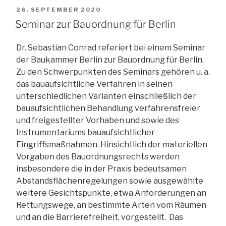
VERÖFFENTLICHT
26. SEPTEMBER 2020
AM
Seminar zur Bauordnung für Berlin
Dr. Sebastian Conrad referiert bei einem Seminar
der Baukammer Berlin zur Bauordnung für Berlin.
Zu den Schwerpunkten des Seminars gehören u. a.
das bauaufsichtliche Verfahren in seinen
unterschiedlichen Varianten einschließlich der
bauaufsichtlichen Behandlung verfahrensfreier
und freigestellter Vorhaben und sowie des
Instrumentariums bauaufsichtlicher
Eingriffsmaßnahmen. Hinsichtlich der materiellen
Vorgaben des Bauordnungsrechts werden
insbesondere die in der Praxis bedeutsamen
Abstandsflächenregelungen sowie ausgewählte
weitere Gesichtspunkte, etwa Anforderungen an
Rettungswege, an bestimmte Arten vom Räumen
und an die Barrierefreiheit, vorgestellt. Das