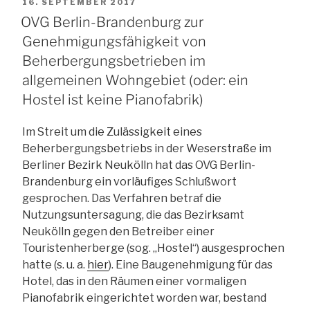
VERÖFFENTLICHT
16. SEPTEMBER 2017
die
AM
OVG Berlin-Brandenburg zur
Abstandsflächen
Genehmigungsfähigkeit von
nicht
Beherbergungsbetrieben im
einhält,
allgemeinen Wohngebiet (oder: ein
verdient
keinen
Hostel ist keine Pianofabrik)
Schutz“
Im Streit um die Zulässigkeit eines
Beherbergungsbetriebs in der Weserstraße im
Berliner Bezirk Neukölln hat das OVG Berlin-
Brandenburg ein vorläufiges Schlußwort
gesprochen. Das Verfahren betraf die
Nutzungsuntersagung, die das Bezirksamt
Neukölln gegen den Betreiber einer
Touristenherberge (sog. „Hostel“) ausgesprochen
hatte (s. u. a.
hier
). Eine Baugenehmigung für das
Hotel, das in den Räumen einer vormaligen
Pianofabrik eingerichtet worden war, bestand