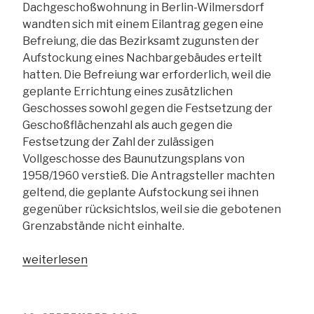
Dachgeschoßwohnung in Berlin-Wilmersdorf
wandten sich mit einem Eilantrag gegen eine
Befreiung, die das Bezirksamt zugunsten der
Aufstockung eines Nachbargebäudes erteilt
hatten. Die Befreiung war erforderlich, weil die
geplante Errichtung eines zusätzlichen
Geschosses sowohl gegen die Festsetzung der
Geschoßflächenzahl als auch gegen die
Festsetzung der Zahl der zulässigen
Vollgeschosse des Baunutzungsplans von
1958/1960 verstieß. Die Antragsteller machten
geltend, die geplante Aufstockung sei ihnen
gegenüber rücksichtslos, weil sie die gebotenen
Grenzabstände nicht einhalte.
„Wieder
weiterlesen
einmal:
Wer
selbst