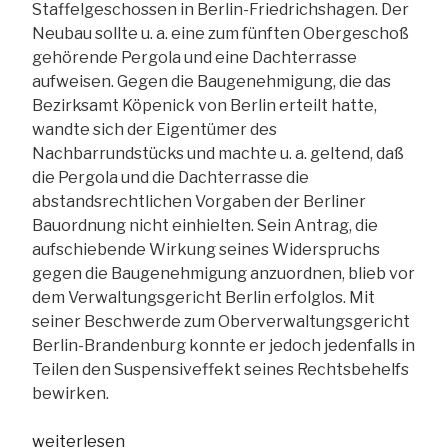
Staffelgeschossen in Berlin-Friedrichshagen. Der
Hostel
Neubau sollte u. a. eine zum fünften Obergeschoß
ist
gehörende Pergola und eine Dachterrasse
keine
aufweisen. Gegen die Baugenehmigung, die das
Pianofabrik)“
Bezirksamt Köpenick von Berlin erteilt hatte,
wandte sich der Eigentümer des
Nachbarrundstücks und machte u. a. geltend, daß
die Pergola und die Dachterrasse die
abstandsrechtlichen Vorgaben der Berliner
Bauordnung nicht einhielten. Sein Antrag, die
aufschiebende Wirkung seines Widerspruchs
gegen die Baugenehmigung anzuordnen, blieb vor
dem Verwaltungsgericht Berlin erfolglos. Mit
seiner Beschwerde zum Oberverwaltungsgericht
Berlin-Brandenburg konnte er jedoch jedenfalls in
Teilen den Suspensiveffekt seines Rechtsbehelfs
bewirken.
„OVG
weiterlesen