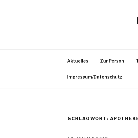
Zum
Inhalt
springen
Aktuelles
Zur Person
Impressum/Datenschutz
SCHLAGWORT:
APOTHEK
VERÖFFENTLICHT