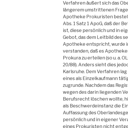
Verfahren äußert sich das Obe
längerem umstrittenen Frage,
Apotheke Prokuristen bestelle
Abs. 1 Satz 1 ApoG, daß der B
ist, diese persönlich und in e
Gebot, das dem Leitbild des s
Apotheke entspricht, wurde i
verstanden, daß es Apotheke
Prokura zu erteilen (so u. a. O
20/88). Anders sieht dies jed
Karlsruhe. Dem Verfahren lag
eines als Einzelkaufmann tät
zugrunde. Nachdem das Regist
wegen des darin liegenden V
Berufsrecht löschen wollte, h
als Beschwerdeinstanz die Ei
Auffassung des Oberlandesger
persönlich und in eigener Ver
eines Prokuristen nicht entg