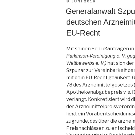
VERÖFFENTLICHT
8. JUNI 2016
Recht“
AM
Generalanwalt Szpun
deutschen Arzneimit
EU-Recht
Mit seinen Schlußanträgen i
Parkinson-Vereinigung e. V. ge
hat sich de
Wettbewerbs e. V.)
Szpunar zur Vereinbarkeit de
mit dem EU-Recht geäußert. G
78 des Arzneimittelgesetzes (
Apothekenabgabepreis v. a. f
verlangt. Konkretisiert wird
der Arzneimittelpreisverord
liegt ein Vorabentscheidung
zugrunde, das über die arznei
Preisnachlässen zu entscheide