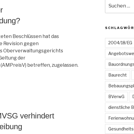
Suchen
r
nach:
ndung?
SCHLAGWÖR
teten Beschlüssen hat das
2004/18/EG
e Revision gegen
s Oberverwaltungsgerichts
Angebotswe
Geltung der
Bauordnungs
(AMPreisV) betreffen, zugelassen.
Baurecht
Bebauungsp
BVerwG
dienstliche 
MVSG verhindert
Ferienwohn
reibung
Gesundheits