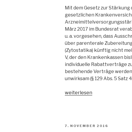
Mit dem Gesetz zur Stärkung 
gesetzlichen Krankenversich
Arzneimittelversorgungsstär
März 2017 im Bundesrat vera
u. a. vorgesehen, dass Aussc
über parenterale Zubereitun
(Zytostatika) künftig nicht me
V, der den Krankenkassen bisl
individuelle Rabattverträge z
bestehende Verträge werden m
unwirksam (§ 129 Abs. 5 Satz 4 
„OLG
weiterlesen
Düsseldorf:
AMVSG
verhindert
Zytostatika-
VERÖFFENTLICHT
7. NOVEMBER 2016
Ausschreibung“