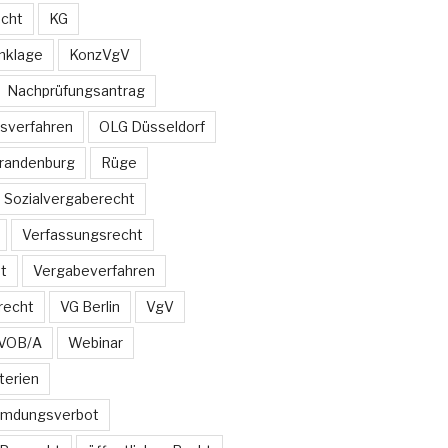
echt
KG
nklage
KonzVgV
Nachprüfungsantrag
sverfahren
OLG Düsseldorf
Brandenburg
Rüge
Sozialvergaberecht
Verfassungsrecht
t
Vergabeverfahren
recht
VG Berlin
VgV
VOB/A
Webinar
terien
emdungsverbot