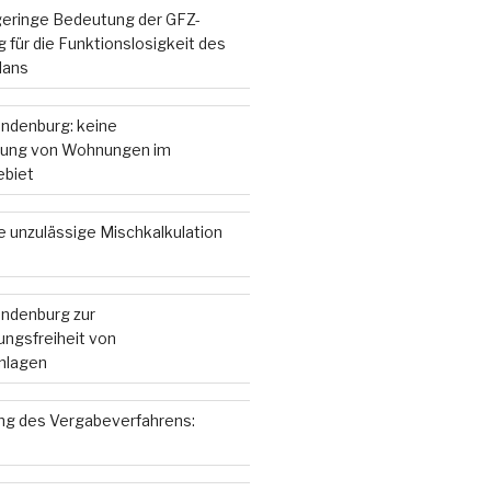
 geringe Bedeutung der GFZ-
 für die Funktionslosigkeit des
lans
andenburg: keine
ung von Wohnungen im
ebiet
e unzulässige Mischkalkulation
andenburg zur
ngsfreiheit von
nlagen
g des Vergabeverfahrens: