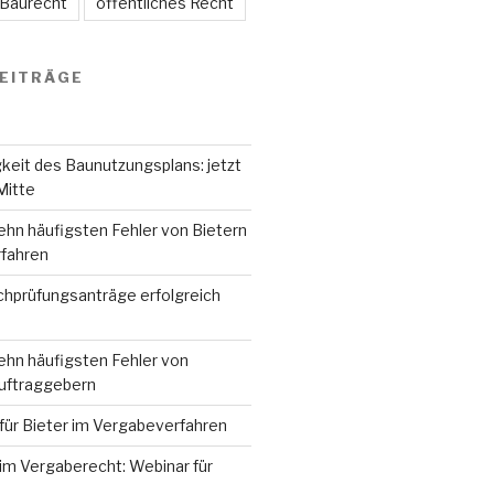
 Baurecht
öffentliches Recht
EITRÄGE
keit des Baunutzungsplans: jetzt
Mitte
ehn häufigsten Fehler von Bietern
fahren
hprüfungsanträge erfolgreich
ehn häufigsten Fehler von
Auftraggebern
für Bieter im Vergabeverfahren
im Vergaberecht: Webinar für