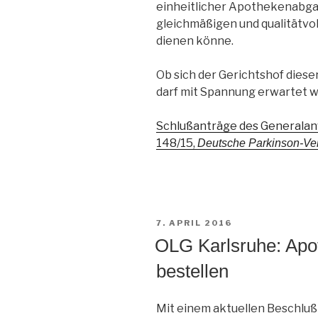
einheitlicher Apothekenabgab
gleichmäßigen und qualitätvo
dienen könne.
Ob sich der Gerichtshof diese
darf mit Spannung erwartet 
Schlußanträge des Generalanwa
148/15,
Deutsche Parkinson-Ver
VERÖFFENTLICHT
7. APRIL 2016
AM
OLG Karlsruhe: Apot
bestellen
Mit einem aktuellen Beschluß