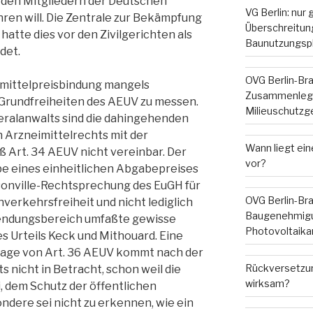
den Mitgliedern der Deutschen
VG Berlin: nur
en will. Die Zentrale zur Bekämpfung
Überschreitung
hatte dies vor den Zivilgerichten als
Baunutzungsp
det.
OVG Berlin-Br
eimittelpreisbindung mangels
Zusammenleg
 Grundfreiheiten des AEUV zu messen.
Milieuschutzg
eralanwalts sind die dahingehenden
Arzneimittelrechts mit der
Wann liegt ein
Art. 34 AEUV nicht vereinbar. Der
vor?
be eines einheitlichen Abgabepreises
onville-Rechtsprechung des EuGH für
OVG Berlin-Br
erkehrsfreiheit und nicht lediglich
Baugenehmigu
wendungsbereich umfaßte gewisse
Photovoltaika
s Urteils Keck und Mithouard. Eine
lage von Art. 36 AEUV kommt nach der
Rückversetzun
 nicht in Betracht, schon weil die
wirksam?
 dem Schutz der öffentlichen
ndere sei nicht zu erkennen, wie ein