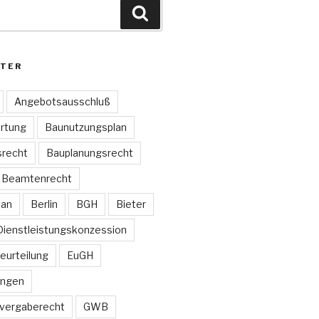
Suchen
TER
Angebotsausschluß
rtung
Baunutzungsplan
recht
Bauplanungsrecht
Beamtenrecht
lan
Berlin
BGH
Bieter
Dienstleistungskonzession
Beurteilung
EuGH
ungen
vergaberecht
GWB