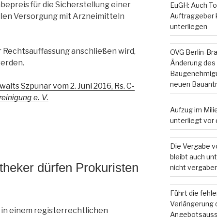
epreis für die Sicherstellung einer
EuGH: Auch To
llen Versorgung mit Arzneimitteln
Auftraggeber
unterliegen
r Rechtsauffassung anschließen wird,
OVG Berlin-Br
werden.
Änderung des
Baugenehmigun
neuen Bauant
lts Szpunar vom 2. Juni 2016, Rs. C-
einigung e. V.
Aufzug im Mil
unterliegt vo
Die Vergabe v
bleibt auch u
heker dürfen Prokuristen
nicht vergaber
Führt die fehl
Verlängerung d
 in einem registerrechtlichen
Angebotsauss