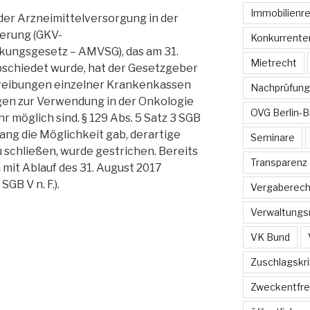
Immobilienr
der Arzneimittelversorgung in der
erung (GKV-
Konkurrente
kungsgesetz – AMVSG), das am 31.
Mietrecht
bschiedet wurde, hat der Gesetzgeber
hreibungen einzelner Krankenkassen
Nachprüfung
gen zur Verwendung in der Onkologie
OVG Berlin-
hr möglich sind. § 129 Abs. 5 Satz 3 SGB
ang die Möglichkeit gab, derartige
Seminare
u schließen, wurde gestrichen. Bereits
Transparenz
it Ablauf des 31. August 2017
SGB V n. F.).
Vergaberech
Verwaltungs
VK Bund
Zuschlagskri
Zweckentfr