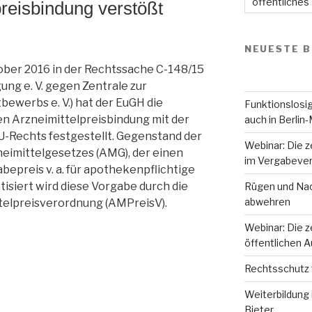
öffentliches
reisbindung verstößt
NEUESTE B
tober 2016 in der Rechtssache C-148/15
ng e. V. gegen Zentrale zur
werbs e. V.) hat der EuGH die
Funktionslosig
n Arzneimittelpreisbindung mit der
auch in Berlin-
-Rechts festgestellt. Gegenstand der
Webinar: Die z
neimittelgesetzes (AMG), der einen
im Vergabever
epreis v. a. für apothekenpflichtige
tisiert wird diese Vorgabe durch die
Rügen und Nac
abwehren
elpreisverordnung (AMPreisV).
Webinar: Die z
öffentlichen 
Rechtsschutz 
Weiterbildung 
Bieter