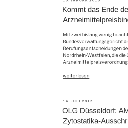
19. JANUAR 2019
AM
Kommt das Ende de
Arzneimittelpreisbi
Mit zwei bislang wenig beach
Bundesverwaltungsgericht di
Berufungsentscheidungen de
Nordrhein-Westfalen, die die 
Arzneimittelpreisverordnung 
„Kommt
weiterlesen
das
Ende
der
VERÖFFENTLICHT
14. JULI 2017
Arzneimittelpreisbindung?“
AM
OLG Düsseldorf: A
Zytostatika-Aussch