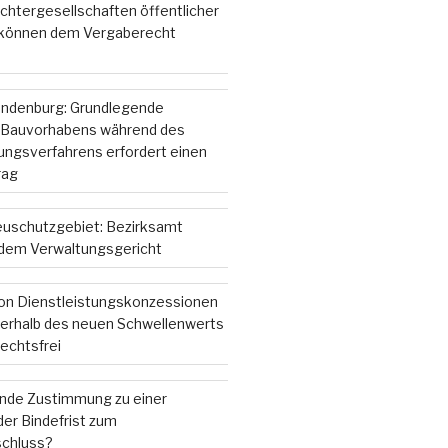
chtergesellschaften öffentlicher
 können dem Vergaberecht
andenburg: Grundlegende
 Bauvorhabens während des
gsverfahrens erfordert einen
rag
ieuschutzgebiet: Bezirksamt
r dem Verwaltungsgericht
on Dienstleistungskonzessionen
nterhalb des neuen Schwellenwerts
echtsfrei
ende Zustimmung zu einer
er Bindefrist zum
chluss?