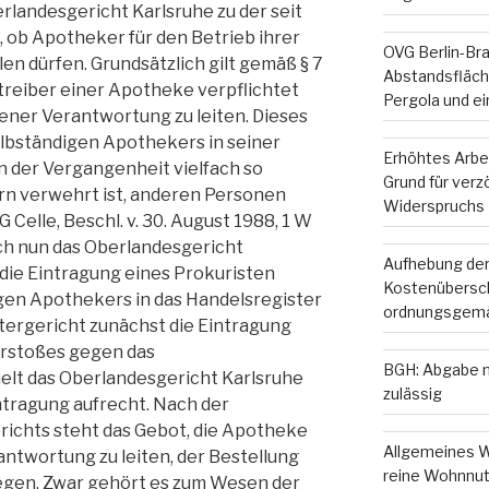
rlandesgericht Karlsruhe zu der seit
 ob Apotheker für den Betrieb ihrer
OVG Berlin-Br
n dürfen. Grundsätzlich gilt gemäß § 7
Abstandsfläche
etreiber einer Apotheke verpflichtet
Pergola und e
igener Verantwortung zu leiten. Dieses
elbständigen Apothekers in seiner
Erhöhtes Arbe
n der Vergangenheit vielfach so
Grund für ver
rn verwehrt ist, anderen Personen
Widerspruchs
LG Celle, Beschl. v. 30. August 1988, 1 W
och nun das Oberlandesgericht
Aufhebung der
 die Eintragung eines Prokuristen
Kostenübersc
igen Apothekers in das Handelsregister
ordnungsgemä
ergericht zunächst die Eintragung
erstoßes gegen das
BGH: Abgabe m
ielt das Oberlandesgericht Karlsruhe
zulässig
ntragung aufrecht. Nach der
ichts steht das Gebot, die Apotheke
Allgemeines W
antwortung zu leiten, der Bestellung
reine Wohnnut
egen. Zwar gehört es zum Wesen der