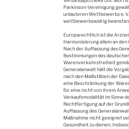
Versandapotheke Doc Morris 
Parkinson-Vereinigung gewähr
unlauteren Wettbewerbs e. V. 
wettbewerbswidrig beanstan
Europarechtlich ist die Arzn
Harmonisierung allein an den
Nach der Auffassung des Gen
Bestimmungen des deutschen 
Warenverkehrsfreiheit gemäß 
Generalanwalt hält die Vorga
nach den Maßstäben der Dass
eine Beschränkung der Warenv
für eine nicht von ihrem An
Verkaufsmodalität im Sinne de
Rechtfertigung auf der Grund
Auffassung des Generalanwalts
Maßnahme nicht geeignet sei,
Gesundheit zu dienen. Insbeso