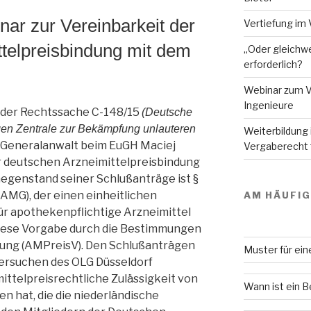
ar zur Vereinbarkeit der
Vertiefung im 
telpreisbindung mit dem
„Oder gleichwe
erforderlich?
Webinar zum V
Ingenieure
n der Rechtssache C-148/15
(Deutsche
gen Zentrale zur Bekämpfung unlauteren
Weiterbildung
r Generalanwalt beim EuGH Maciej
Vergaberecht f
r deutschen Arzneimittelpreisbindung
egenstand seiner Schlußanträge ist §
AMG), der einen einheitlichen
AM HÄUFI
ür apothekenpflichtige Arzneimittel
 diese Vorgabe durch die Bestimmungen
nung (AMPreisV). Den Schlußanträgen
Muster für ei
sersuchen des OLG Düsseldorf
mittelpreisrechtliche Zulässigkeit von
Wann ist ein 
n hat, die die niederländische