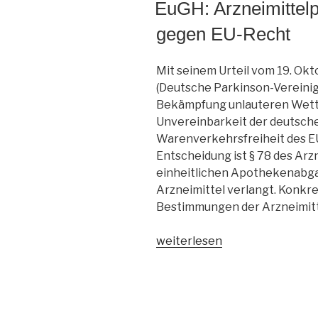
AM
EuGH: Arzneimittelp
gegen EU-Recht
Mit seinem Urteil vom 19. Ok
(Deutsche Parkinson-Vereinigu
Bekämpfung unlauteren Wettbe
Unvereinbarkeit der deutsche
Warenverkehrsfreiheit des EU
Entscheidung ist § 78 des Arz
einheitlichen Apothekenabgab
Arzneimittel verlangt. Konkre
Bestimmungen der Arzneimitt
„EuGH:
weiterlesen
Arzneimittelpreisbindung
verstößt
gegen
EU-