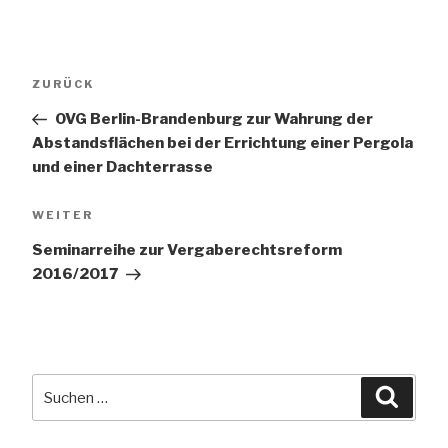
Beitragsnavigation
Vorheriger
ZURÜCK
Beitrag
OVG Berlin-Brandenburg zur Wahrung der
Abstandsflächen bei der Errichtung einer Pergola
und einer Dachterrasse
Nächster
WEITER
Beitrag
Seminarreihe zur Vergaberechtsreform
2016/2017
Suchen
Suche
nach: