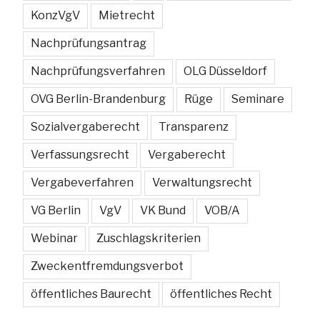
KonzVgV
Mietrecht
Nachprüfungsantrag
Nachprüfungsverfahren
OLG Düsseldorf
OVG Berlin-Brandenburg
Rüge
Seminare
Sozialvergaberecht
Transparenz
Verfassungsrecht
Vergaberecht
Vergabeverfahren
Verwaltungsrecht
VG Berlin
VgV
VK Bund
VOB/A
Webinar
Zuschlagskriterien
Zweckentfremdungsverbot
öffentliches Baurecht
öffentliches Recht