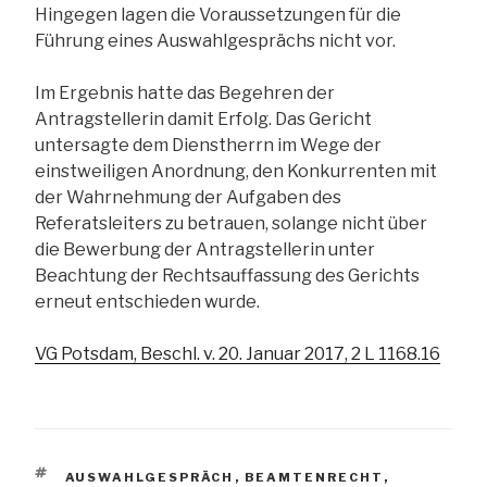
Hingegen lagen die Voraussetzungen für die
Führung eines Auswahlgesprächs nicht vor.
Im Ergebnis hatte das Begehren der
Antragstellerin damit Erfolg. Das Gericht
untersagte dem Dienstherrn im Wege der
einstweiligen Anordnung, den Konkurrenten mit
der Wahrnehmung der Aufgaben des
Referatsleiters zu betrauen, solange nicht über
die Bewerbung der Antragstellerin unter
Beachtung der Rechtsauffassung des Gerichts
erneut entschieden wurde.
VG Potsdam, Beschl. v. 20. Januar 2017, 2 L 1168.16
SCHLAGWÖRTER
AUSWAHLGESPRÄCH
,
BEAMTENRECHT
,