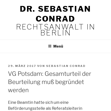
Zum
DR. SEBASTIAN
Inhalt
springen
CONRAD
RECHTSANWALT IN
BERLIN
Menü
VERÖFFENTLICHT
29. MÄRZ 2017
VON
SEBASTIAN CONRAD
AM
VG Potsdam: Gesamturteil der
Beurteilung muß begründet
werden
Eine Beamtin hatte sich um eine
Beförderungsstelle als Referatsleiterin