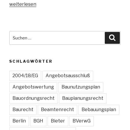
„Wettbewerbsregister:
weiterlesen
Abfragepflicht
für
öffentliche
Auftraggeber
Suchen
Suche
ab
nach:
Juni
2022“
SCHLAGWÖRTER
2004/18/EG
Angebotsausschluß
Angebotswertung
Baunutzungsplan
Bauordnungsrecht
Bauplanungsrecht
Baurecht
Beamtenrecht
Bebauungsplan
Berlin
BGH
Bieter
BVerwG