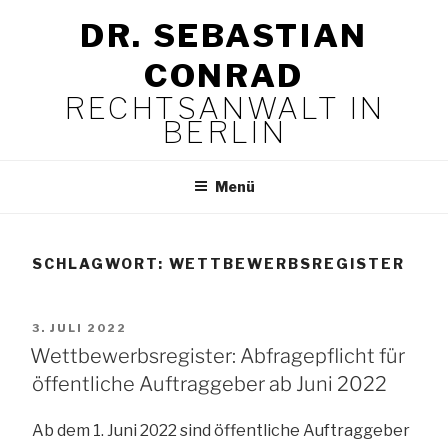
Zum
DR. SEBASTIAN
Inhalt
springen
CONRAD
RECHTSANWALT IN
BERLIN
Menü
SCHLAGWORT:
WETTBEWERBSREGISTER
VERÖFFENTLICHT
3. JULI 2022
AM
Wettbewerbsregister: Abfragepflicht für
öffentliche Auftraggeber ab Juni 2022
Ab dem 1. Juni 2022 sind öffentliche Auftraggeber