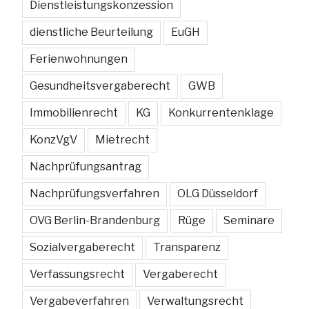
Dienstleistungskonzession
dienstliche Beurteilung
EuGH
Ferienwohnungen
Gesundheitsvergaberecht
GWB
Immobilienrecht
KG
Konkurrentenklage
KonzVgV
Mietrecht
Nachprüfungsantrag
Nachprüfungsverfahren
OLG Düsseldorf
OVG Berlin-Brandenburg
Rüge
Seminare
Sozialvergaberecht
Transparenz
Verfassungsrecht
Vergaberecht
Vergabeverfahren
Verwaltungsrecht