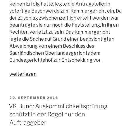
keinen Erfolg hatte, legte die Antragstellerin
sofortige Beschwerde zum Kammergericht ein. Da
der Zuschlag zwischenzeitlich erteilt worden war,
beantragte sie nur noch die Feststellung, in ihren
Rechten verletzt zu sein. Das Kammergericht
legte die Sache auf Grund einer beabsichtigten
Abweichung von einem Beschluss des
Saarländischen Oberlandesgerichts dem
Bundesgerichtshof zur Entscheidung vor.
„BGH:
weiterlesen
Konkurrenten
haben
einen
VERÖFFENTLICHT
20. SEPTEMBER 2016
Anspruch
AM
VK Bund: Auskömmlichkeitsprüfung
auf
schützt in der Regel nur den
Durchführung
Auftraggeber
der
Auskömmlichkeitsprüfung“