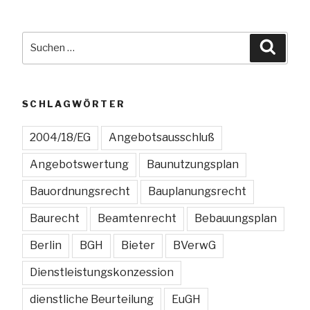
Auskömmlichkeitsprüfung
schützt
in
Suchen
Suche
der
nach:
Regel
nur
den
SCHLAGWÖRTER
Auftraggeber“
2004/18/EG
Angebotsausschluß
Angebotswertung
Baunutzungsplan
Bauordnungsrecht
Bauplanungsrecht
Baurecht
Beamtenrecht
Bebauungsplan
Berlin
BGH
Bieter
BVerwG
Dienstleistungskonzession
dienstliche Beurteilung
EuGH