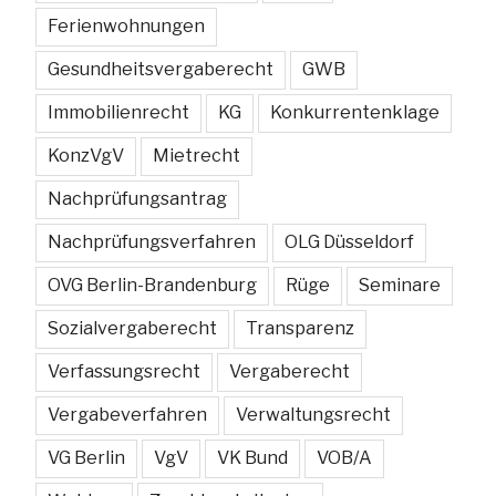
Ferienwohnungen
Gesundheitsvergaberecht
GWB
Immobilienrecht
KG
Konkurrentenklage
KonzVgV
Mietrecht
Nachprüfungsantrag
Nachprüfungsverfahren
OLG Düsseldorf
OVG Berlin-Brandenburg
Rüge
Seminare
Sozialvergaberecht
Transparenz
Verfassungsrecht
Vergaberecht
Vergabeverfahren
Verwaltungsrecht
VG Berlin
VgV
VK Bund
VOB/A