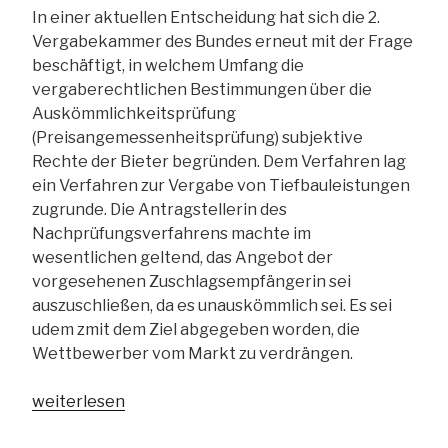
In einer aktuellen Entscheidung hat sich die 2.
Vergabekammer des Bundes erneut mit der Frage
beschäftigt, in welchem Umfang die
vergaberechtlichen Bestimmungen über die
Auskömmlichkeitsprüfung
(Preisangemessenheitsprüfung) subjektive
Rechte der Bieter begründen. Dem Verfahren lag
ein Verfahren zur Vergabe von Tiefbauleistungen
zugrunde. Die Antragstellerin des
Nachprüfungsverfahrens machte im
wesentlichen geltend, das Angebot der
vorgesehenen Zuschlagsempfängerin sei
auszuschließen, da es unauskömmlich sei. Es sei
udem zmit dem Ziel abgegeben worden, die
Wettbewerber vom Markt zu verdrängen.
„VK
weiterlesen
Bund: