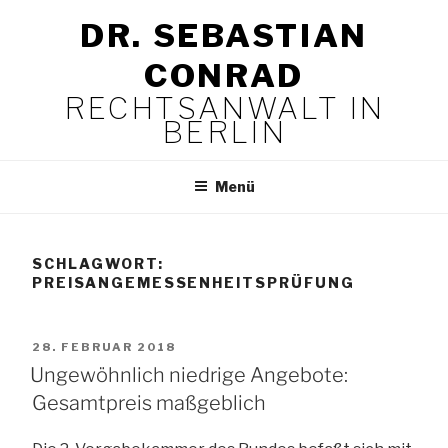
Zum
DR. SEBASTIAN
Inhalt
springen
CONRAD
RECHTSANWALT IN
BERLIN
Menü
SCHLAGWORT:
PREISANGEMESSENHEITSPRÜFUNG
VERÖFFENTLICHT
28. FEBRUAR 2018
AM
Ungewöhnlich niedrige Angebote:
Gesamtpreis maßgeblich