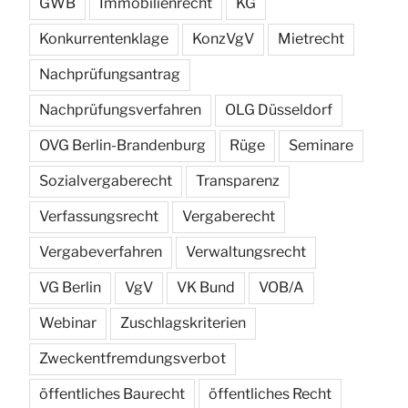
GWB
Immobilienrecht
KG
Konkurrentenklage
KonzVgV
Mietrecht
Nachprüfungsantrag
Nachprüfungsverfahren
OLG Düsseldorf
OVG Berlin-Brandenburg
Rüge
Seminare
Sozialvergaberecht
Transparenz
Verfassungsrecht
Vergaberecht
Vergabeverfahren
Verwaltungsrecht
VG Berlin
VgV
VK Bund
VOB/A
Webinar
Zuschlagskriterien
Zweckentfremdungsverbot
öffentliches Baurecht
öffentliches Recht