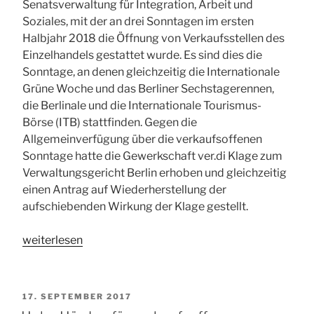
Senatsverwaltung für Integration, Arbeit und
Soziales, mit der an drei Sonntagen im ersten
Halbjahr 2018 die Öffnung von Verkaufsstellen des
Einzelhandels gestattet wurde. Es sind dies die
Sonntage, an denen gleichzeitig die Internationale
Grüne Woche und das Berliner Sechstagerennen,
die Berlinale und die Internationale Tourismus-
Börse (ITB) stattfinden. Gegen die
Allgemeinverfügung über die verkaufsoffenen
Sonntage hatte die Gewerkschaft ver.di Klage zum
Verwaltungsgericht Berlin erhoben und gleichzeitig
einen Antrag auf Wiederherstellung der
aufschiebenden Wirkung der Klage gestellt.
„VG
weiterlesen
Berlin:
Praxis
der
VERÖFFENTLICHT
17. SEPTEMBER 2017
Sonntagsöffnung
AM