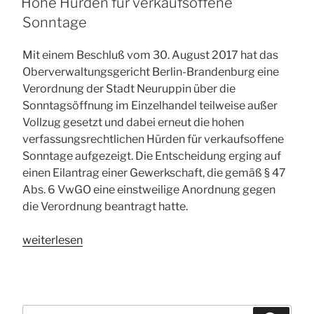
Hohe Hürden für verkaufsoffene
in
Sonntage
Berlin
rechtswidrig“
Mit einem Beschluß vom 30. August 2017 hat das
Oberverwaltungsgericht Berlin-Brandenburg eine
Verordnung der Stadt Neuruppin über die
Sonntagsöffnung im Einzelhandel teilweise außer
Vollzug gesetzt und dabei erneut die hohen
verfassungsrechtlichen Hürden für verkaufsoffene
Sonntage aufgezeigt. Die Entscheidung erging auf
einen Eilantrag einer Gewerkschaft, die gemäß § 47
Abs. 6 VwGO eine einstweilige Anordnung gegen
die Verordnung beantragt hatte.
„Hohe
weiterlesen
Hürden
für
verkaufsoffene
Sonntage“
Suchen