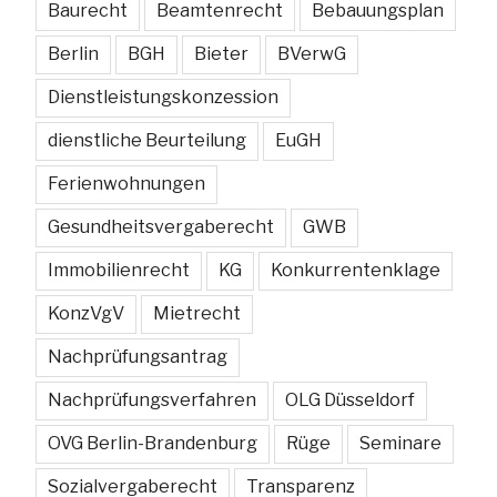
Baurecht
Beamtenrecht
Bebauungsplan
Berlin
BGH
Bieter
BVerwG
Dienstleistungskonzession
dienstliche Beurteilung
EuGH
Ferienwohnungen
Gesundheitsvergaberecht
GWB
Immobilienrecht
KG
Konkurrentenklage
KonzVgV
Mietrecht
Nachprüfungsantrag
Nachprüfungsverfahren
OLG Düsseldorf
OVG Berlin-Brandenburg
Rüge
Seminare
Sozialvergaberecht
Transparenz