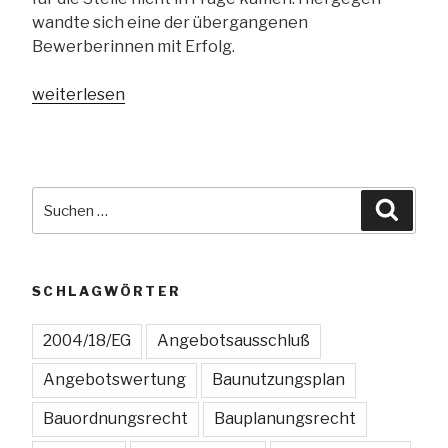
wandte sich eine der übergangenen
Bewerberinnen mit Erfolg.
„VG
weiterlesen
Berlin:
Referent
eines
Bezirksstadtrats
Suchen
Suche
darf
nach:
nicht
auf
Grund
SCHLAGWÖRTER
persönlicher
Präferenzen
2004/18/EG
Angebotsausschluß
ausgewählt
Angebotswertung
Baunutzungsplan
werden“
Bauordnungsrecht
Bauplanungsrecht