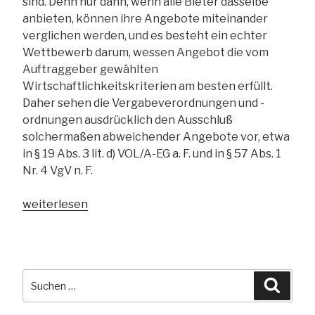
sind. Denn nur dann, wenn alle Bieter dasselbe
anbieten, können ihre Angebote miteinander
verglichen werden, und es besteht ein echter
Wettbewerb darum, wessen Angebot die vom
Auftraggeber gewählten
Wirtschaftlichkeitskriterien am besten erfüllt.
Daher sehen die Vergabeverordnungen und -
ordnungen ausdrücklich den Ausschluß
solchermaßen abweichender Angebote vor, etwa
in § 19 Abs. 3 lit. d) VOL/A-EG a. F. und in § 57 Abs. 1
Nr. 4 VgV n. F.
„VK
weiterlesen
Bund
zum
Angebotsausschluß
wegen
Suchen
Suche
Abweichungen
nach:
von