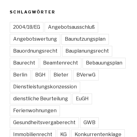
den
Vergabeunterlagen“
SCHLAGWÖRTER
2004/18/EG
Angebotsausschluß
Angebotswertung
Baunutzungsplan
Bauordnungsrecht
Bauplanungsrecht
Baurecht
Beamtenrecht
Bebauungsplan
Berlin
BGH
Bieter
BVerwG
Dienstleistungskonzession
dienstliche Beurteilung
EuGH
Ferienwohnungen
Gesundheitsvergaberecht
GWB
Immobilienrecht
KG
Konkurrentenklage