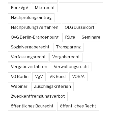
KonzVgV
Mietrecht
Nachprüfungsantrag
Nachprüfungsverfahren
OLG Düsseldorf
OVG Berlin-Brandenburg
Rüge
Seminare
Sozialvergaberecht
Transparenz
Verfassungsrecht
Vergaberecht
Vergabeverfahren
Verwaltungsrecht
VG Berlin
VgV
VK Bund
VOB/A
Webinar
Zuschlagskriterien
Zweckentfremdungsverbot
öffentliches Baurecht
öffentliches Recht