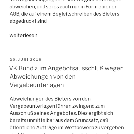
abweichen, und sei es auch nur in Form eigener
AGB, die auf einem Begleitschreiben des Bieters
abgedruckt sind.
„BGH:
weiterlesen
Beifügung
eigener
Vertragsbedingungen
VERÖFFENTLICHT
20. JUNI 2016
des
AM
VK Bund zum Angebotsausschluß wegen
Bieters
Abweichungen von den
führt
Vergabeunterlagen
nicht
zwingend
Abweichungen des Bieters von den
zum
Vergabeunterlagen führen zwingend zum
Ausschluss
Ausschluß seines Angebotes. Dies ergibt sich
des
bereits unmittelbar aus dem Grundsatz, daß
Angebots“
öffentliche Aufträge im Wettbewerb zu vergeben