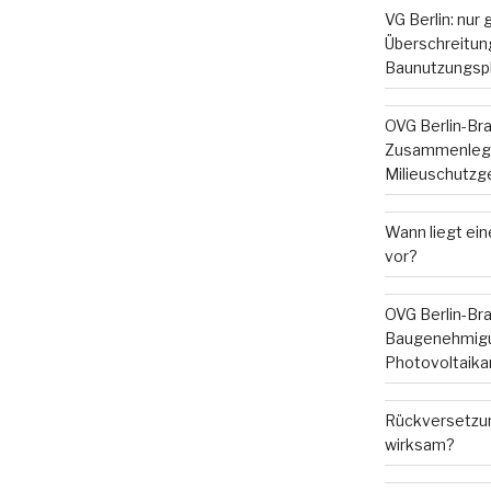
VG Berlin: nur
Überschreitung
Baunutzungsp
OVG Berlin-Br
Zusammenleg
Milieuschutzg
Wann liegt ein
vor?
OVG Berlin-Br
Baugenehmigu
Photovoltaika
Rückversetzun
wirksam?