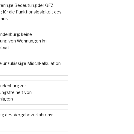
 geringe Bedeutung der GFZ-
 für die Funktionslosigkeit des
lans
andenburg: keine
ung von Wohnungen im
ebiet
e unzulässige Mischkalkulation
andenburg zur
ngsfreiheit von
nlagen
g des Vergabeverfahrens: