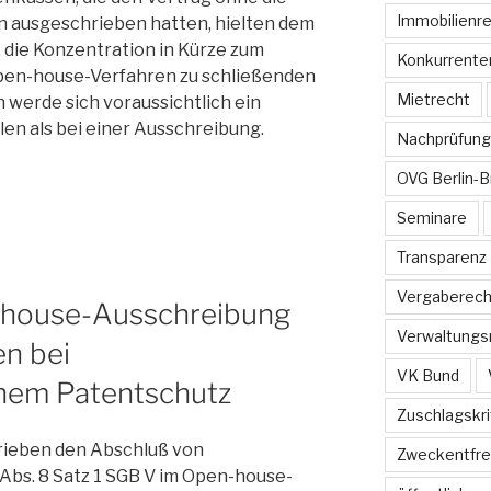
Immobilienr
 ausgeschrieben hatten, hielten dem
 die Konzentration in Kürze zum
Konkurrente
pen-house-Verfahren zu schließenden
Mietrecht
 werde sich voraussichtlich ein
en als bei einer Ausschreibung.
Nachprüfung
OVG Berlin-
Seminare
Transparenz
Vergaberech
-house-Ausschreibung
Verwaltungs
en bei
VK Bund
nem Patentschutz
Zuschlagskri
g“
ieben den Abschluß von
Zweckentfr
Abs. 8 Satz 1 SGB V im Open-house-