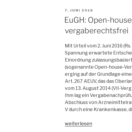
house-
VERÖFFENTLICHT
7. JUNI 2016
Ausschreibung
AM
EuGH: Open-house-
von
Rabattverträgen
vergaberechtsfrei
bei
indikationsbezogenem
Mit Urteil vom 2. Juni 2016 (Rs
Patentschutz“
Spannung erwartete Entschei
Einordnung zulassungsbasier
(sogenannte Open-house-Vert
erging auf der Grundlage ei
Art. 267 AEUV, das das Oberla
vom 13. August 2014 (VII-Verg
Ihm lag ein Vergabenachprüf
Abschluss von Arzneimittelra
V durch eine Krankenkasse, d
„EuGH:
weiterlesen
Open-