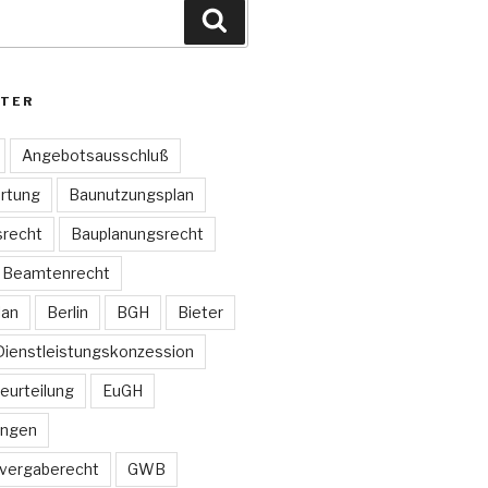
Suchen
TER
Angebotsausschluß
rtung
Baunutzungsplan
recht
Bauplanungsrecht
Beamtenrecht
lan
Berlin
BGH
Bieter
Dienstleistungskonzession
Beurteilung
EuGH
ungen
vergaberecht
GWB