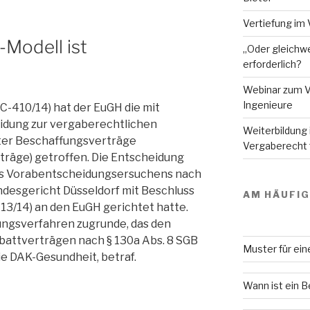
Vertiefung im 
Modell ist
„Oder gleichwe
erforderlich?
Webinar zum V
Ingenieure
. C-410/14) hat der EuGH die mit
dung zur vergaberechtlichen
Weiterbildung
ter Beschaffungsverträge
Vergaberecht f
räge) getroffen. Die Entscheidung
nes Vorabentscheidungsersuchens nach
ndesgericht Düsseldorf mit Beschluss
AM HÄUFI
 13/14) an den EuGH gerichtet hatte.
ungsverfahren zugrunde, das den
battverträgen nach § 130a Abs. 8 SGB
Muster für ei
ie DAK-Gesundheit, betraf.
Wann ist ein 