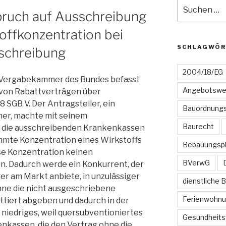
Suchen
pruch auf Ausschreibung
nach:
offkonzentration bei
SCHLAGWÖR
schreibung
2004/18/EG
2. Vergabekammer des Bundes befasst
Angebotswe
 von Rabattverträgen über
8 SGB V. Der Antragsteller, ein
Bauordnungs
er, machte mit seinem
Baurecht
 die ausschreibenden Krankenkassen
mmte Konzentration eines Wirkstoffs
Bebauungsp
ese Konzentration keinen
BVerwG
. Dadurch werde ein Konkurrent, der
ger am Markt anbiete, in unzulässiger
dienstliche 
nne die nicht ausgeschriebene
Ferienwohn
ttiert abgeben und dadurch in der
niedriges, weil quersubventioniertes
Gesundheits
nkassen, die den Vertrag ohne die