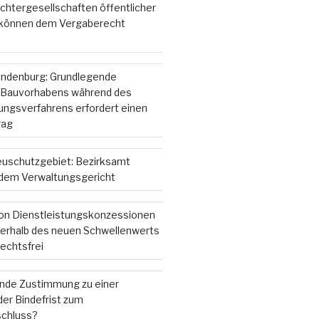
chtergesellschaften öffentlicher
 können dem Vergaberecht
andenburg: Grundlegende
 Bauvorhabens während des
gsverfahrens erfordert einen
rag
ieuschutzgebiet: Bezirksamt
r dem Verwaltungsgericht
on Dienstleistungskonzessionen
nterhalb des neuen Schwellenwerts
echtsfrei
ende Zustimmung zu einer
er Bindefrist zum
chluss?