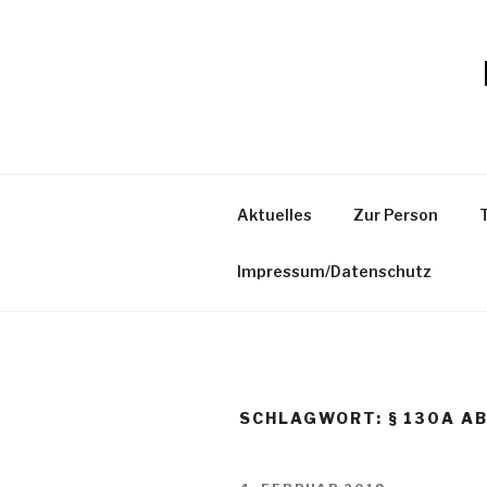
Zum
Inhalt
springen
Aktuelles
Zur Person
Impressum/Datenschutz
SCHLAGWORT:
§ 130A AB
VERÖFFENTLICHT