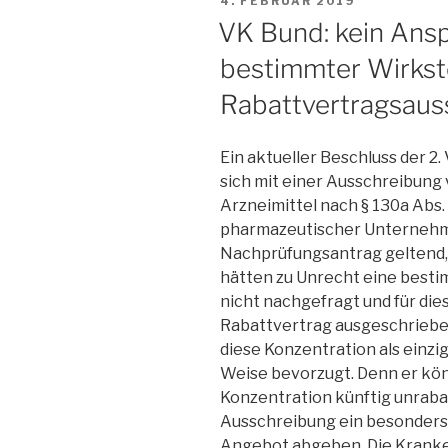
4. FEBRUAR 2019
AM
VK Bund: kein Ans
bestimmter Wirkst
Rabattvertragsaus
Ein aktueller Beschluss der 
sich mit einer Ausschreibung
Arzneimittel nach § 130a Abs. 
pharmazeutischer Unternehm
Nachprüfungsantrag geltend,
hätten zu Unrecht eine besti
nicht nachgefragt und für di
Rabattvertrag ausgeschrieben
diese Konzentration als einzi
Weise bevorzugt. Denn er kö
Konzentration künftig unraba
Ausschreibung ein besonders 
Angebot abgeben. Die Kranke