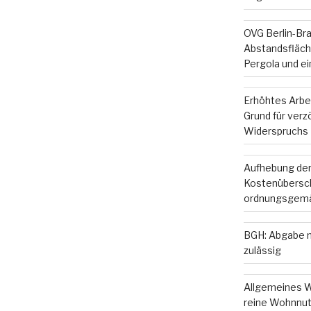
OVG Berlin-Br
Abstandsfläche
Pergola und e
Erhöhtes Arbe
Grund für ver
Widerspruchs
Aufhebung der
Kostenübersc
ordnungsgemä
BGH: Abgabe m
zulässig
Allgemeines W
reine Wohnnut