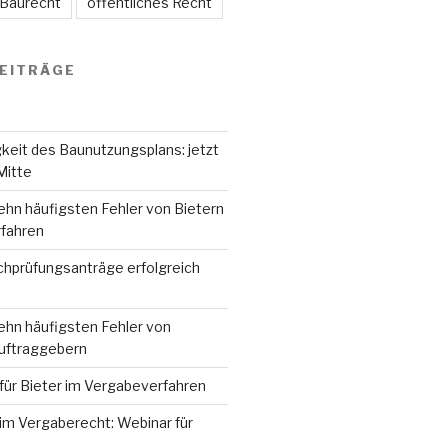
 Baurecht
öffentliches Recht
EITRÄGE
keit des Baunutzungsplans: jetzt
Mitte
ehn häufigsten Fehler von Bietern
fahren
hprüfungsanträge erfolgreich
ehn häufigsten Fehler von
Auftraggebern
für Bieter im Vergabeverfahren
im Vergaberecht: Webinar für