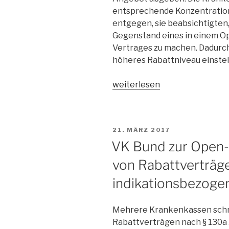
entsprechende Konzentration
entgegen, sie beabsichtigten,
Gegenstand eines in einem O
Vertrages zu machen. Dadurch
höheres Rabattniveau einstell
„VK
weiterlesen
Bund:
kein
Anspruch
VERÖFFENTLICHT
21. MÄRZ 2017
auf
AM
VK Bund zur Open
Ausschreibung
bestimmter
von Rabattverträg
Wirkstoffkonzentration
indikationsbezoge
bei
Rabattvertragsausschreibun
Mehrere Krankenkassen schr
Rabattverträgen nach § 130a 