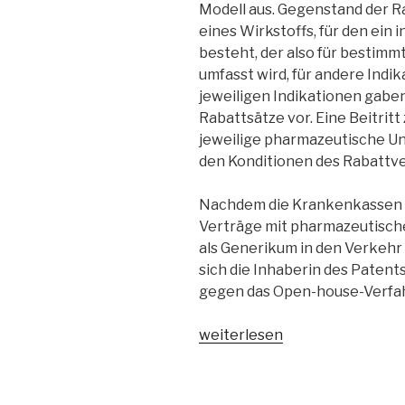
Modell aus. Gegenstand der R
eines Wirkstoffs, für den ein
besteht, der also für bestim
umfasst wird, für andere Indik
jeweiligen Indikationen gabe
Rabattsätze vor. Eine Beitrit
jeweilige pharmazeutische U
den Konditionen des Rabattve
Nachdem die Krankenkassen 
Verträge mit pharmazeutisch
als Generikum in den Verkehr
sich die Inhaberin des Paten
gegen das Open-house-Verfa
„VK
weiterlesen
Bund
zur
Open-