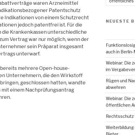
öffentliches
abattverträge waren Arzneimittel
 indikationsbezogener Patentschutz
mte Indikationen von einem Schutzrecht
NEUESTE B
ationen jedoch patentfrei ist. Für die
n die Krankenkassen unterschiedliche
t zum Vertrag war nur möglich, wenn der
Funktionslosig
nternehmer sein Präparat insgesamt
auch in Berlin-
rtrags unterwarf.
Webinar: Die z
bereits mehrere Open-house-
im Vergabever
en Unternehmern, die den Wirkstoff
Rügen und Nac
 bringen, geschlossen hatten, wandte
abwehren
ts mit einem Nachprüfungsantrag
hren.
Webinar: Die z
öffentlichen 
Rechtsschutz 
Weiterbildung 
Bieter