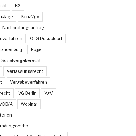
echt
KG
nklage
KonzVgV
Nachprüfungsantrag
sverfahren
OLG Düsseldorf
Brandenburg
Rüge
Sozialvergaberecht
Verfassungsrecht
t
Vergabeverfahren
recht
VG Berlin
VgV
VOB/A
Webinar
terien
emdungsverbot