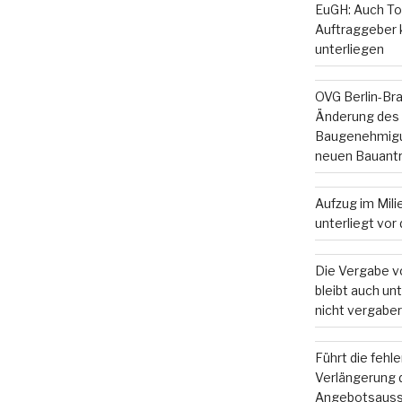
EuGH: Auch To
Auftraggeber
unterliegen
OVG Berlin-Br
Änderung des
Baugenehmigun
neuen Bauant
Aufzug im Mil
unterliegt vo
Die Vergabe v
bleibt auch u
nicht vergaber
Führt die fehl
Verlängerung d
Angebotsauss