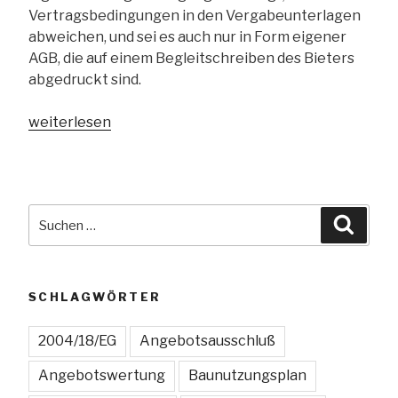
Vertragsbedingungen in den Vergabeunterlagen
abweichen, und sei es auch nur in Form eigener
AGB, die auf einem Begleitschreiben des Bieters
abgedruckt sind.
„BGH:
weiterlesen
Beifügung
eigener
Vertragsbedingungen
des
Suchen
Suche
Bieters
nach:
führt
nicht
zwingend
SCHLAGWÖRTER
zum
Ausschluss
2004/18/EG
Angebotsausschluß
des
Angebotswertung
Baunutzungsplan
Angebots“