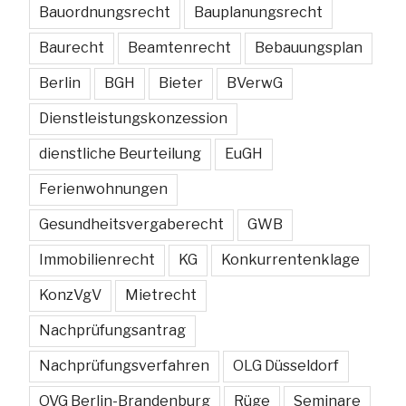
Bauordnungsrecht
Bauplanungsrecht
Baurecht
Beamtenrecht
Bebauungsplan
Berlin
BGH
Bieter
BVerwG
Dienstleistungskonzession
dienstliche Beurteilung
EuGH
Ferienwohnungen
Gesundheitsvergaberecht
GWB
Immobilienrecht
KG
Konkurrentenklage
KonzVgV
Mietrecht
Nachprüfungsantrag
Nachprüfungsverfahren
OLG Düsseldorf
OVG Berlin-Brandenburg
Rüge
Seminare