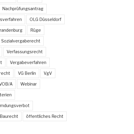
Nachprüfungsantrag
sverfahren
OLG Düsseldorf
Brandenburg
Rüge
Sozialvergaberecht
Verfassungsrecht
t
Vergabeverfahren
recht
VG Berlin
VgV
VOB/A
Webinar
terien
emdungsverbot
 Baurecht
öffentliches Recht