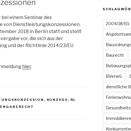
nzessionen
SCHLAGWÖR
t bei einem Seminar des
2004/18/EG
e von Dienstleistungskonzessionen.
ember 2018 in Berlin statt und stellt
Angebotswe
vergabe vor, die sich aus der
Bauordnungs
g und der Richtlinie 2014/23/EU
Baurecht
Bebauungsp
Anmeldung
hier
.
BVerwG
dienstliche 
Ferienwohn
STUNGSKONZESSION
,
KONZVGV
,
RL
VERGABERECHT
Gesundheits
Immobilienr
Konkurrente