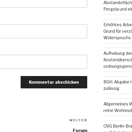
Abstandsfläche
Pergola und e
Erhöhtes Arbe
Grund für ver
Widerspruchs
Aufhebung der
Kostenübersc
ordnungsgemä
BGH: Abgabe m
zulässig
Allgemeines W
reine Wohnnut
Nächster
WEITER
OVG Berlin-Br
Beitrag
Forum