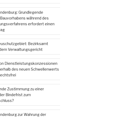
andenburg: Grundlegende
 Bauvorhabens während des
gsverfahrens erfordert einen
rag
ieuschutzgebiet: Bezirksamt
r dem Verwaltungsgericht
on Dienstleistungskonzessionen
nterhalb des neuen Schwellenwerts
echtsfrei
ende Zustimmung zu einer
er Bindefrist zum
chluss?
andenburg zur Wahrung der