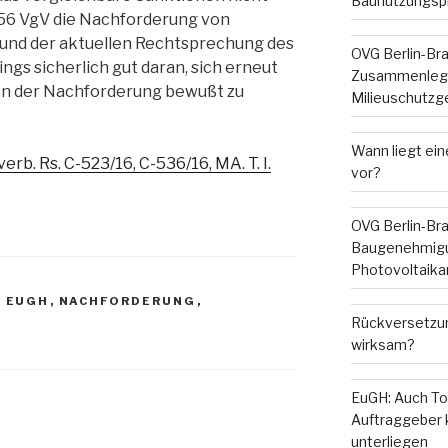
Baunutzungsp
 56 VgV die Nachforderung von
rund der aktuellen Rechtsprechung des
OVG Berlin-Br
ngs sicherlich gut daran, sich erneut
Zusammenleg
en der Nachforderung bewußt zu
Milieuschutzg
Wann liegt ein
verb. Rs. C-523/16, C-536/16, MA. T. I.
vor?
OVG Berlin-Br
Baugenehmigu
Photovoltaika
,
EUGH
,
NACHFORDERUNG
,
Rückversetzun
V
wirksam?
EuGH: Auch To
Auftraggeber
unterliegen