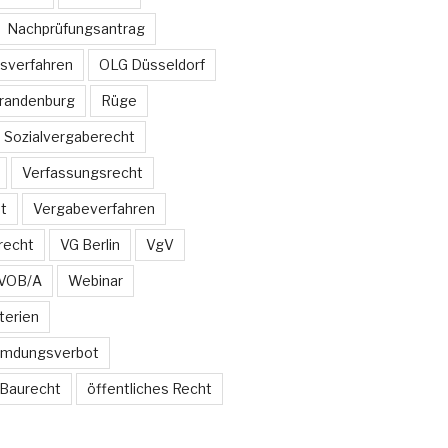
Nachprüfungsantrag
sverfahren
OLG Düsseldorf
Brandenburg
Rüge
Sozialvergaberecht
Verfassungsrecht
t
Vergabeverfahren
recht
VG Berlin
VgV
VOB/A
Webinar
terien
emdungsverbot
 Baurecht
öffentliches Recht