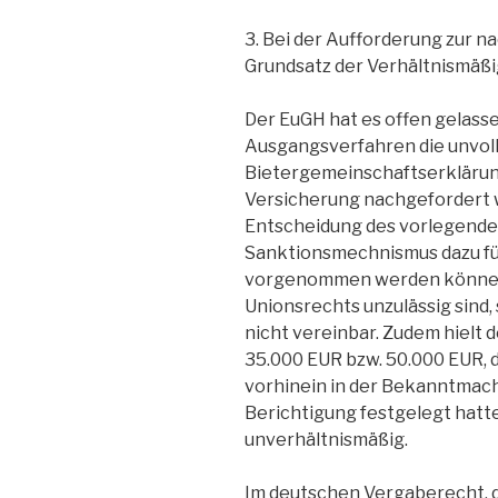
3. Bei der Aufforderung zur n
Grundsatz der Verhältnismäßi
Der EuGH hat es offen gelasse
Ausgangsverfahren die unvol
Bietergemeinschaftserklärung
Versicherung nachgefordert w
Entscheidung des vorlegenden
Sanktionsmechnismus dazu fü
vorgenommen werden können
Unionsrechts unzulässig sind, 
nicht vereinbar. Zudem hielt
35.000 EUR bzw. 50.000 EUR, d
vorhinein in der Bekanntmach
Berichtigung festgelegt hatt
unverhältnismäßig.
Im deutschen Vergaberecht, d