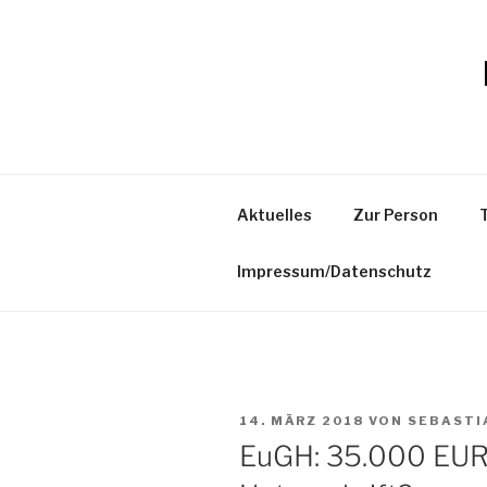
Zum
Inhalt
springen
Aktuelles
Zur Person
Impressum/Datenschutz
VERÖFFENTLICHT
14. MÄRZ 2018
VON
SEBASTI
AM
EuGH: 35.000 EUR 