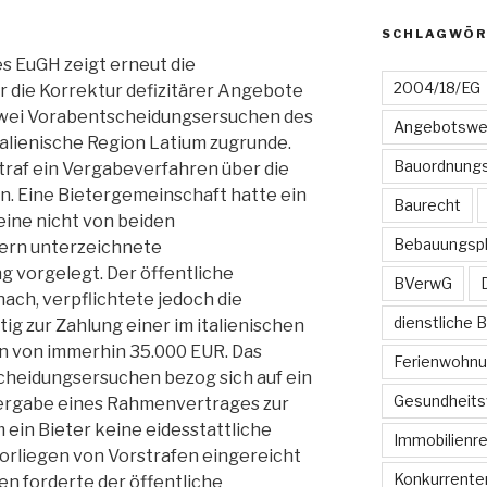
SCHLAGWÖR
s EuGH zeigt erneut die
2004/18/EG
r die Korrektur defizitärer Angebote
 zwei Vorabentscheidungsersuchen des
Angebotswe
talienische Region Latium zugrunde.
Bauordnungs
traf ein Vergabeverfahren über die
. Eine Bietergemeinschaft hatte ein
Baurecht
eine nicht von beiden
Bebauungsp
ern unterzeichnete
 vorgelegt. Der öffentliche
BVerwG
ach, verpflichtete jedoch die
dienstliche 
ig zur Zahlung einer im italienischen
 von immerhin 35.000 EUR. Das
Ferienwohn
cheidungsersuchen bezog sich auf ein
Gesundheits
ergabe eines Rahmenvertrages zur
ein Bieter keine eidesstattliche
Immobilienr
orliegen von Vorstrafen eingereicht
Konkurrente
en forderte der öffentliche