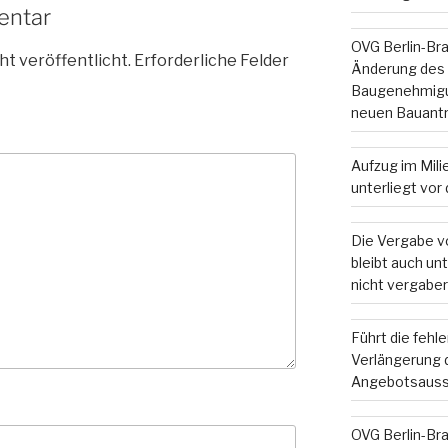
entar
OVG Berlin-Br
ht veröffentlicht.
Erforderliche Felder
Änderung des
Baugenehmigun
neuen Bauant
Aufzug im Mil
unterliegt vo
Die Vergabe v
bleibt auch u
nicht vergaber
Führt die fehl
Verlängerung d
Angebotsauss
OVG Berlin-Br