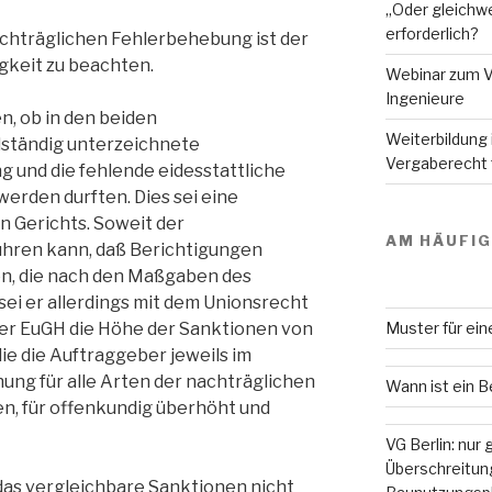
„Oder gleichwe
erforderlich?
achträglichen Fehlerbehebung ist der
gkeit zu beachten.
Webinar zum V
Ingenieure
n, ob in den beiden
Weiterbildung
lständig unterzeichnete
Vergaberecht f
 und die fehlende eidesstattliche
erden durften. Dies sei eine
 Gerichts. Soweit der
AM HÄUFI
hren kann, daß Berichtigungen
, die nach den Maßgaben des
sei er allerdings mit dem Unionsrecht
Muster für ei
 der EuGH die Höhe der Sanktionen von
ie die Auftraggeber jeweils im
ung für alle Arten der nachträglichen
Wann ist ein 
en, für offenkundig überhöht und
VG Berlin: nur
Überschreitung
as vergleichbare Sanktionen nicht