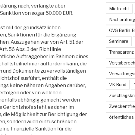
klärung nach, verlangte aber
Mietrecht
r Sanktion von sogar 50.000 EUR.
Nachprüfung
st mit der grundsätzlichen
OVG Berlin-
ten, Sanktionen für die Ergänzung
Seminare
hen. Auszugehen war von Art. 51 der
Art. 56 Abs. 3 der Richtlinie
Transparenz
ntliche Auftraggeber im Rahmen eines
Vergaberech
haftsteilnehmer auffordern kann, die
 und Dokumente zu vervollständigen
Verwaltungs
ichtshof ausführt, enthält die
VK Bund
ings keine näheren Angaben darüber,
 erfolgen oder von welchen
Zuschlagskri
nenfalls abhängig gemacht werden
Zweckentfr
s Gerichtshofs steht es daher im
 die Möglichkeit zur Berichtigung der
öffentliches
en, sondern auch einzuschränken.
eine finanzielle Sanktion für die