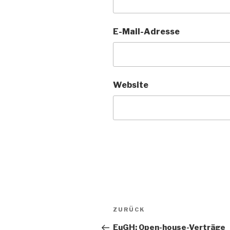
E-Mail-Adresse
Website
Beitragsnavigation
Vorheriger
ZURÜCK
Beitrag
EuGH: Open-house-Verträge