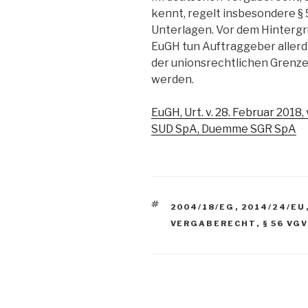
kennt, regelt insbesondere §
Unterlagen. Vor dem Hinterg
EuGH tun Auftraggeber allerdi
der unionsrechtlichen Grenz
werden.
EuGH, Urt. v. 28. Februar 2018, 
SUD SpA, Duemme SGR SpA
SCHLAGWÖRTER
2004/18/EG
,
2014/24/EU
VERGABERECHT
,
§ 56 VG