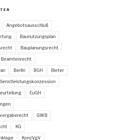
TER
Angebotsausschluß
rtung
Baunutzungsplan
recht
Bauplanungsrecht
Beamtenrecht
lan
Berlin
BGH
Bieter
Dienstleistungskonzession
Beurteilung
EuGH
ungen
vergaberecht
GWB
echt
KG
nklage
KonzVgV