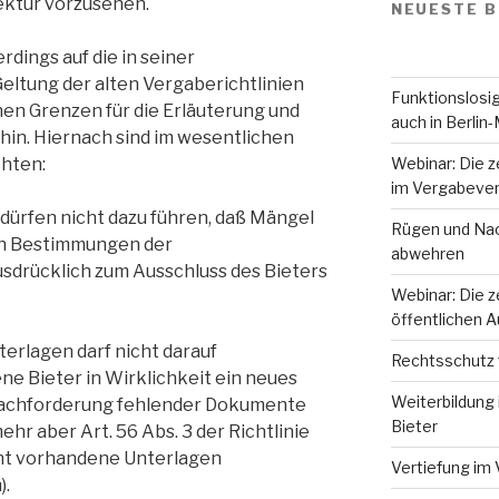
ktur vorzusehen.
NEUESTE B
rdings auf die in seiner
ltung der alten Vergaberichtlinien
Funktionslosig
hen Grenzen für die Erläuterung und
auch in Berlin-
in. Hiernach sind im wesentlichen
Webinar: Die z
chten:
im Vergabever
dürfen nicht dazu führen, daß Mängel
Rügen und Nac
en Bestimmungen der
abwehren
sdrücklich zum Ausschluss des Bieters
Webinar: Die z
öffentlichen 
erlagen darf nicht darauf
Rechtsschutz 
ene Bieter in Wirklichkeit ein neues
Weiterbildung 
Nachforderung fehlender Dokumente
Bieter
ehr aber Art. 56 Abs. 3 der Richtlinie
ht vorhandene Unterlagen
Vertiefung im 
).