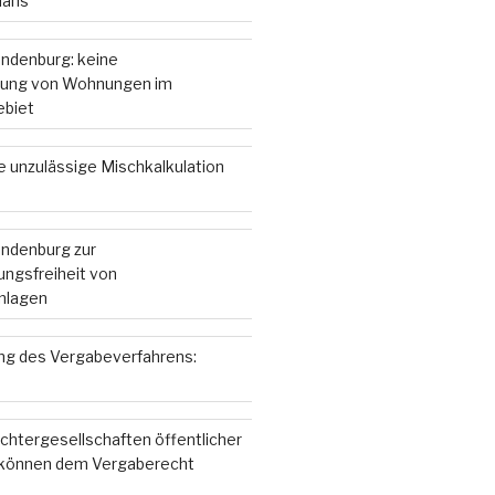
lans
andenburg: keine
ung von Wohnungen im
ebiet
e unzulässige Mischkalkulation
andenburg zur
ngsfreiheit von
nlagen
g des Vergabeverfahrens:
chtergesellschaften öffentlicher
 können dem Vergaberecht