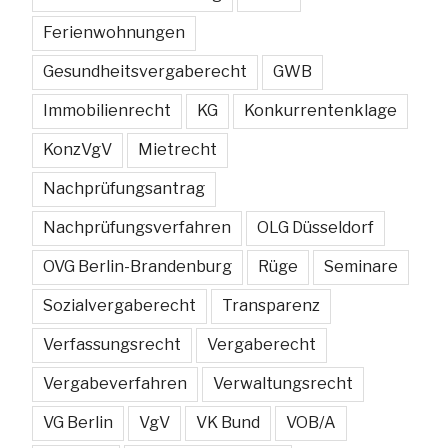
Ferienwohnungen
Gesundheitsvergaberecht
GWB
Immobilienrecht
KG
Konkurrentenklage
KonzVgV
Mietrecht
Nachprüfungsantrag
Nachprüfungsverfahren
OLG Düsseldorf
OVG Berlin-Brandenburg
Rüge
Seminare
Sozialvergaberecht
Transparenz
Verfassungsrecht
Vergaberecht
Vergabeverfahren
Verwaltungsrecht
VG Berlin
VgV
VK Bund
VOB/A