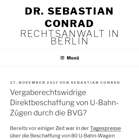
Zum
DR. SEBASTIAN
Inhalt
springen
CONRAD
RECHTSANWALT IN
BERLIN
Menü
VERÖFFENTLICHT
27. NOVEMBER 2017
VON
SEBASTIAN CONRAD
AM
Vergaberechtswidrige
Direktbeschaffung von U-Bahn-
Zügen durch die BVG?
Bereits vor einiger Zeit war in der
Tagespresse
über die Beschaffung von 80 U-Bahn-Wagen