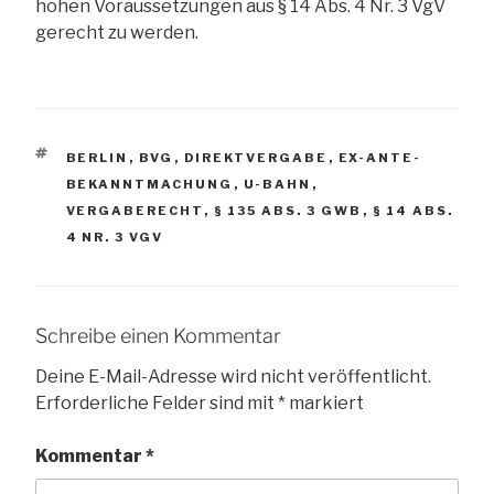
hohen Voraussetzungen aus § 14 Abs. 4 Nr. 3 VgV
gerecht zu werden.
SCHLAGWÖRTER
BERLIN
,
BVG
,
DIREKTVERGABE
,
EX-ANTE-
BEKANNTMACHUNG
,
U-BAHN
,
VERGABERECHT
,
§ 135 ABS. 3 GWB
,
§ 14 ABS.
4 NR. 3 VGV
Schreibe einen Kommentar
Deine E-Mail-Adresse wird nicht veröffentlicht.
Erforderliche Felder sind mit
*
markiert
Kommentar
*