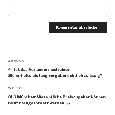
Beitragsnavigation
Vorheriger
ZURÜCK
Beitrag
Ist das Verlangen nach einer
Sicherheitsleistung vergaberechtlich zulässig?
Nächster
WEITER
Beitrag
OLG München: Wesentliche Preisangaben können
nicht nachgefordert werden