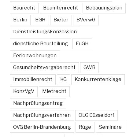
Baurecht
Beamtenrecht
Bebauungsplan
Berlin
BGH
Bieter
BVerwG
Dienstleistungskonzession
dienstliche Beurteilung
EuGH
Ferienwohnungen
Gesundheitsvergaberecht
GWB
Immobilienrecht
KG
Konkurrentenklage
KonzVgV
Mietrecht
Nachprüfungsantrag
Nachprüfungsverfahren
OLG Düsseldorf
OVG Berlin-Brandenburg
Rüge
Seminare