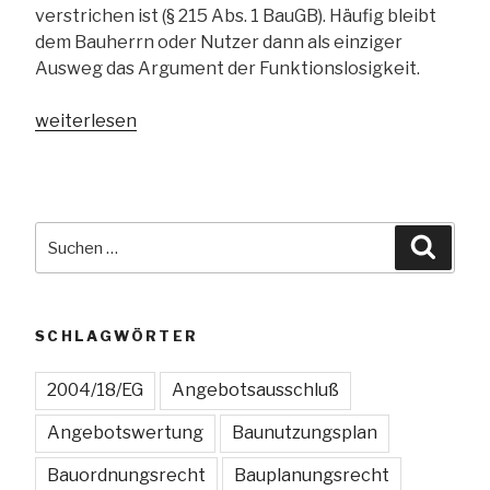
verstrichen ist (§ 215 Abs. 1 BauGB). Häufig bleibt
dem Bauherrn oder Nutzer dann als einziger
Ausweg das Argument der Funktionslosigkeit.
„Wann
weiterlesen
ist
ein
Bebauungsplan
funktionslos?“
Suchen
Suche
nach:
SCHLAGWÖRTER
2004/18/EG
Angebotsausschluß
Angebotswertung
Baunutzungsplan
Bauordnungsrecht
Bauplanungsrecht