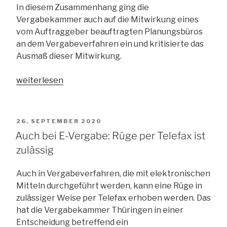
In diesem Zusammenhang ging die
Vergabekammer auch auf die Mitwirkung eines
vom Auftraggeber beauftragten Planungsbüros
an dem Vergabeverfahren ein und kritisierte das
Ausmaß dieser Mitwirkung.
„Welche
weiterlesen
Aufgaben
darf
der
VERÖFFENTLICHT
26. SEPTEMBER 2020
Auftraggeber
AM
Auch bei E-Vergabe: Rüge per Telefax ist
auf
zulässig
externe
Berater
Auch in Vergabeverfahren, die mit elektronischen
übertragen?“
Mitteln durchgeführt werden, kann eine Rüge in
zulässiger Weise per Telefax erhoben werden. Das
hat die Vergabekammer Thüringen in einer
Entscheidung betreffend ein