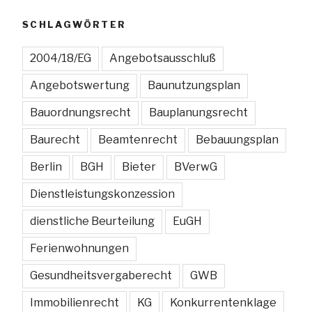
Nachprüfungsantrag
erledigt?“
SCHLAGWÖRTER
2004/18/EG
Angebotsausschluß
Angebotswertung
Baunutzungsplan
Bauordnungsrecht
Bauplanungsrecht
Baurecht
Beamtenrecht
Bebauungsplan
Berlin
BGH
Bieter
BVerwG
Dienstleistungskonzession
dienstliche Beurteilung
EuGH
Ferienwohnungen
Gesundheitsvergaberecht
GWB
Immobilienrecht
KG
Konkurrentenklage