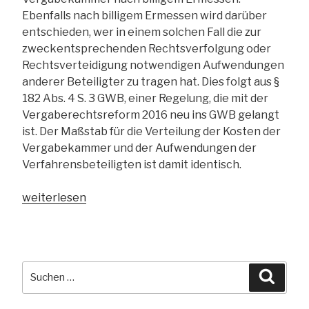
Ebenfalls nach billigem Ermessen wird darüber
entschieden, wer in einem solchen Fall die zur
zweckentsprechenden Rechtsverfolgung oder
Rechtsverteidigung notwendigen Aufwendungen
anderer Beteiligter zu tragen hat. Dies folgt aus §
182 Abs. 4 S. 3 GWB, einer Regelung, die mit der
Vergaberechtsreform 2016 neu ins GWB gelangt
ist. Der Maßstab für die Verteilung der Kosten der
Vergabekammer und der Aufwendungen der
Verfahrensbeteiligten ist damit identisch.
„Wer
weiterlesen
trägt
die
Kosten,
wenn
Suchen
Suche
sich
nach:
der