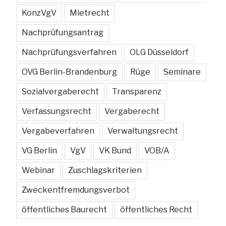
KonzVgV
Mietrecht
Nachprüfungsantrag
Nachprüfungsverfahren
OLG Düsseldorf
OVG Berlin-Brandenburg
Rüge
Seminare
Sozialvergaberecht
Transparenz
Verfassungsrecht
Vergaberecht
Vergabeverfahren
Verwaltungsrecht
VG Berlin
VgV
VK Bund
VOB/A
Webinar
Zuschlagskriterien
Zweckentfremdungsverbot
öffentliches Baurecht
öffentliches Recht