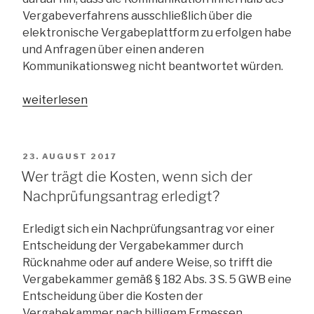
Vergabeverfahrens ausschließlich über die
elektronische Vergabeplattform zu erfolgen habe
und Anfragen über einen anderen
Kommunikationsweg nicht beantwortet würden.
„Auch
weiterlesen
bei
E-
Vergabe:
VERÖFFENTLICHT
23. AUGUST 2017
Rüge
AM
Wer trägt die Kosten, wenn sich der
per
Nachprüfungsantrag erledigt?
Telefax
ist
Erledigt sich ein Nachprüfungsantrag vor einer
zulässig“
Entscheidung der Vergabekammer durch
Rücknahme oder auf andere Weise, so trifft die
Vergabekammer gemäß § 182 Abs. 3 S. 5 GWB eine
Entscheidung über die Kosten der
Vergabekammer nach billigem Ermessen.