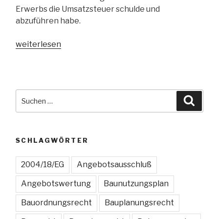
Erwerbs die Umsatzsteuer schulde und
abzuführen habe.
„Welche
weiterlesen
Auswirkungen
hat
das
Bestimmungslandprinzip
Suchen
Suche
auf
nach:
die
Angebotswertung?“
SCHLAGWÖRTER
2004/18/EG
Angebotsausschluß
Angebotswertung
Baunutzungsplan
Bauordnungsrecht
Bauplanungsrecht