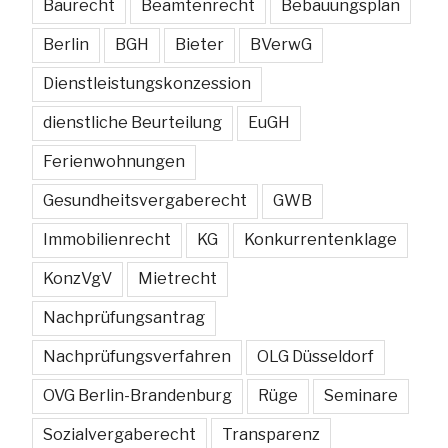
Baurecht
Beamtenrecht
Bebauungsplan
Berlin
BGH
Bieter
BVerwG
Dienstleistungskonzession
dienstliche Beurteilung
EuGH
Ferienwohnungen
Gesundheitsvergaberecht
GWB
Immobilienrecht
KG
Konkurrentenklage
KonzVgV
Mietrecht
Nachprüfungsantrag
Nachprüfungsverfahren
OLG Düsseldorf
OVG Berlin-Brandenburg
Rüge
Seminare
Sozialvergaberecht
Transparenz