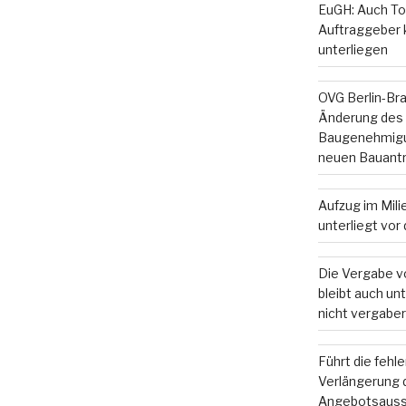
EuGH: Auch To
Auftraggeber
unterliegen
OVG Berlin-Br
Änderung des
Baugenehmigun
neuen Bauant
Aufzug im Mil
unterliegt vo
Die Vergabe v
bleibt auch u
nicht vergaber
Führt die fehl
Verlängerung d
Angebotsauss