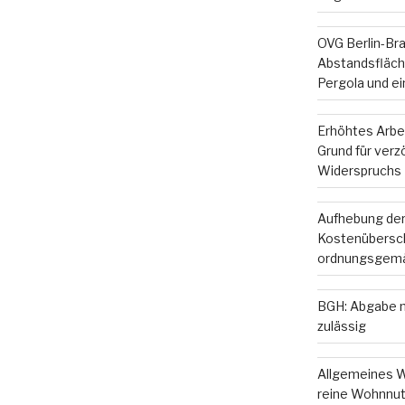
OVG Berlin-Br
Abstandsfläche
Pergola und e
Erhöhtes Arbe
Grund für ver
Widerspruchs
Aufhebung der
Kostenübersc
ordnungsgemä
BGH: Abgabe m
zulässig
Allgemeines W
reine Wohnnut