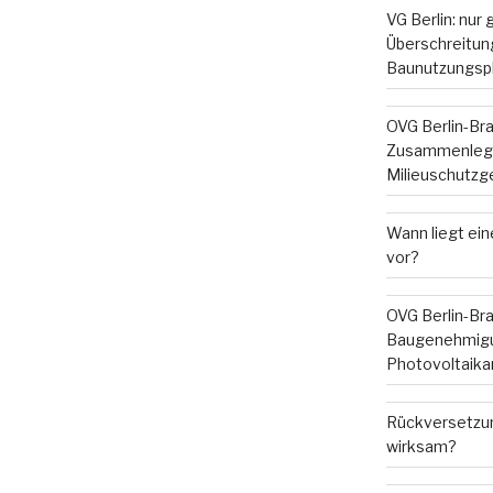
VG Berlin: nur
Überschreitung
Baunutzungsp
OVG Berlin-Br
Zusammenleg
Milieuschutzg
Wann liegt ein
vor?
OVG Berlin-Br
Baugenehmigu
Photovoltaika
Rückversetzun
wirksam?