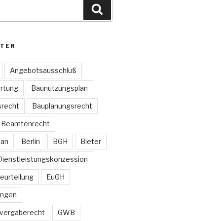
Suchen
TER
Angebotsausschluß
rtung
Baunutzungsplan
recht
Bauplanungsrecht
Beamtenrecht
lan
Berlin
BGH
Bieter
Dienstleistungskonzession
Beurteilung
EuGH
ungen
vergaberecht
GWB