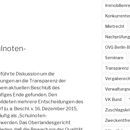
Immobilienr
Konkurrente
Mietrecht
Nachprüfung
ulnoten-
OVG Berlin-
Seminare
Transparenz
geführte Diskussion um die
Vergaberech
ungen an die Transparenz der
inem aktuellen Beschluß des
Verwaltungs
ufiges Ende gefunden. Den
VK Bund
ildeten mehrere Entscheidungen des
(u. a. Beschl. v. 16. Dezember 2015,
Zuschlagskri
häufig als „Schulnoten-
Zweckentfr
werden. Das Oberlandesgericht
ieden, daß die Bewertung der Qualität