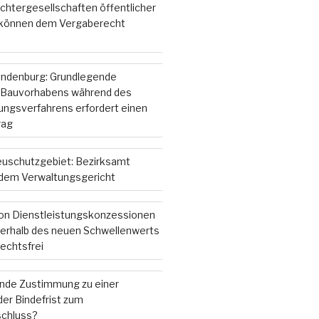
chtergesellschaften öffentlicher
 können dem Vergaberecht
andenburg: Grundlegende
 Bauvorhabens während des
gsverfahrens erfordert einen
rag
ieuschutzgebiet: Bezirksamt
r dem Verwaltungsgericht
on Dienstleistungskonzessionen
nterhalb des neuen Schwellenwerts
echtsfrei
ende Zustimmung zu einer
er Bindefrist zum
chluss?