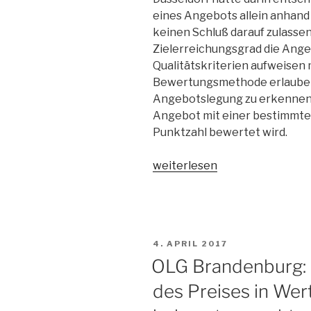
eines Angebots allein anhand 
keinen Schluß darauf zulassen
Zielerreichungsgrad die Ange
Qualitätskriterien aufweisen 
Bewertungsmethode erlaube es
Angebotslegung zu erkennen,
Angebot mit einer bestimmte
Punktzahl bewertet wird.
„BGH
weiterlesen
verwirft
„Schulnoten-
Rechtsprechung““
VERÖFFENTLICHT
4. APRIL 2017
AM
OLG Brandenburg: 
des Preises in We