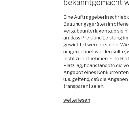
bekanntgemacht 
Eine Auftraggeberin schrieb 
Beatmungsgeräten im offenen
Vergabeunterlagen gab sie hins
an, dass Preis und Leistung i
gewichtet werden sollen. Wie
umgerechnet werden sollte, 
nicht zu entnehmen. Eine Bie
Platz lag, beanstandete die 
Angebot eines Konkurrenten 
u. a. geltend, daß die Angaben
transparent seien.
„OLG
weiterlesen
Brandenburg:
Formel
für
Umrechnung