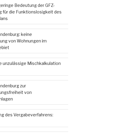
 geringe Bedeutung der GFZ-
 für die Funktionslosigkeit des
lans
andenburg: keine
ung von Wohnungen im
ebiet
e unzulässige Mischkalkulation
andenburg zur
ngsfreiheit von
nlagen
g des Vergabeverfahrens: