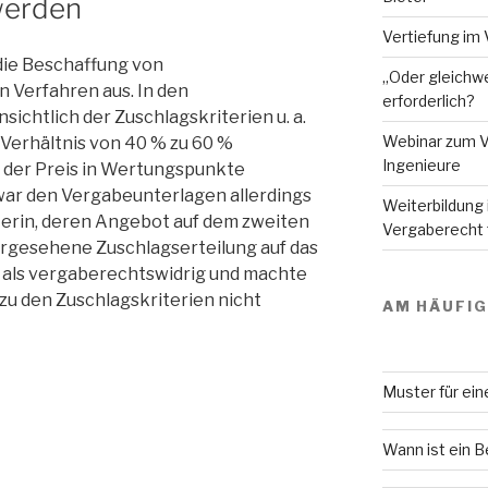
werden
Vertiefung im 
die Beschaffung von
„Oder gleichwe
 Verfahren aus. In den
erforderlich?
ichtlich der Zuschlagskriterien u. a.
Webinar zum V
m Verhältnis von 40 % zu 60 %
Ingenieure
 der Preis in Wertungspunkte
war den Vergabeunterlagen allerdings
Weiterbildung
terin, deren Angebot auf dem zweiten
Vergaberecht f
vorgesehene Zuschlagserteilung auf das
als vergaberechtswidrig und machte
 zu den Zuschlagskriterien nicht
AM HÄUFI
Muster für ei
Wann ist ein 