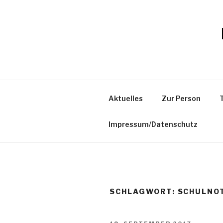
Zum
Inhalt
springen
Aktuelles
Zur Person
Impressum/Datenschutz
SCHLAGWORT:
SCHULNO
VERÖFFENTLICHT