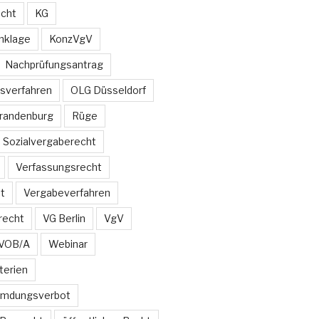
echt
KG
nklage
KonzVgV
Nachprüfungsantrag
sverfahren
OLG Düsseldorf
Brandenburg
Rüge
Sozialvergaberecht
Verfassungsrecht
t
Vergabeverfahren
recht
VG Berlin
VgV
VOB/A
Webinar
terien
emdungsverbot