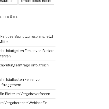
 Baurecht
öffentliches Recht
EITRÄGE
keit des Baunutzungsplans: jetzt
Mitte
ehn häufigsten Fehler von Bietern
fahren
hprüfungsanträge erfolgreich
ehn häufigsten Fehler von
Auftraggebern
für Bieter im Vergabeverfahren
im Vergaberecht: Webinar für