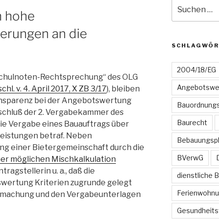
Suchen
n hohe
nach:
erungen an die
SCHLAGWÖR
2004/18/EG
Schulnoten-Rechtsprechung“ des OLG
Angebotswe
chl. v. 4. April 2017, X ZB 3/17
), bleiben
ansparenz bei der Angebotswertung
Bauordnungs
eschluß der 2. Vergabekammer des
Baurecht
 die Vergabe eines Bauauftrags über
eistungen betraf. Neben
Bebauungsp
ung einer Bietergemeinschaft durch die
BVerwG
ner möglichen Mischkalkulation
ragstellerin u. a., daß die
dienstliche 
wertung Kriterien zugrunde gelegt
Ferienwohn
nntmachung und den Vergabeunterlagen
Gesundheits