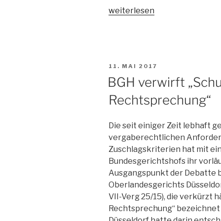
„VK
weiterlesen
Bund:
Weiterhin
hohe
Transparenzanforderungen
VERÖFFENTLICHT
11. MAI 2017
an
AM
BGH verwirft „Sch
die
Angebotswertung“
Rechtsprechung“
Die seit einiger Zeit lebhaft 
vergaberechtlichen Anforder
Zuschlagskriterien hat mit e
Bundesgerichtshofs ihr vorlä
Ausgangspunkt der Debatte b
Oberlandesgerichts Düsseldorf 
VII-Verg 25/15), die verkürzt 
Rechtsprechung“ bezeichnet 
Düsseldorf hatte darin entsch