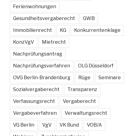
Ferienwohnungen
Gesundheitsvergaberecht
GWB
Immobilienrecht
KG
Konkurrentenklage
KonzVgV
Mietrecht
Nachprüfungsantrag
Nachprüfungsverfahren
OLG Düsseldorf
OVG Berlin-Brandenburg
Rüge
Seminare
Sozialvergaberecht
Transparenz
Verfassungsrecht
Vergaberecht
Vergabeverfahren
Verwaltungsrecht
VG Berlin
VgV
VK Bund
VOB/A