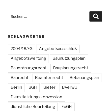
für
Umrechnung
Suchen
Suche
des
nach:
Preises
in
Wertungspunkte
SCHLAGWÖRTER
muß
bekanntgemacht
2004/18/EG
Angebotsausschluß
werden“
Angebotswertung
Baunutzungsplan
Bauordnungsrecht
Bauplanungsrecht
Baurecht
Beamtenrecht
Bebauungsplan
Berlin
BGH
Bieter
BVerwG
Dienstleistungskonzession
dienstliche Beurteilung
EuGH