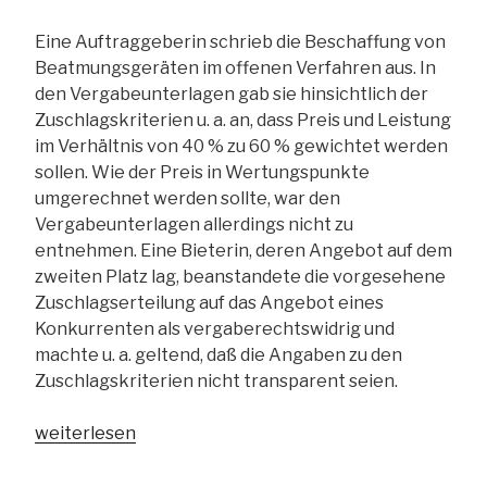
Eine Auftraggeberin schrieb die Beschaffung von
Beatmungsgeräten im offenen Verfahren aus. In
den Vergabeunterlagen gab sie hinsichtlich der
Zuschlagskriterien u. a. an, dass Preis und Leistung
im Verhältnis von 40 % zu 60 % gewichtet werden
sollen. Wie der Preis in Wertungspunkte
umgerechnet werden sollte, war den
Vergabeunterlagen allerdings nicht zu
entnehmen. Eine Bieterin, deren Angebot auf dem
zweiten Platz lag, beanstandete die vorgesehene
Zuschlagserteilung auf das Angebot eines
Konkurrenten als vergaberechtswidrig und
machte u. a. geltend, daß die Angaben zu den
Zuschlagskriterien nicht transparent seien.
„OLG
weiterlesen
Brandenburg:
Formel