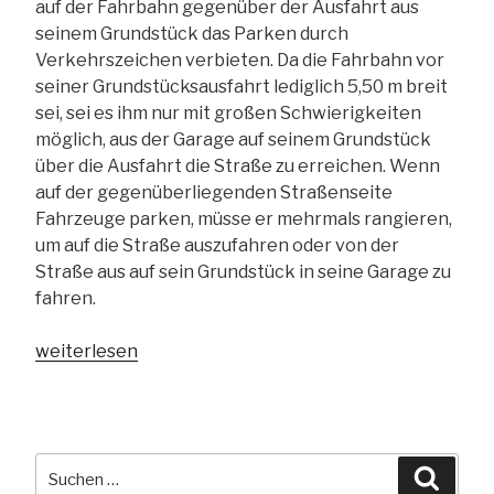
auf der Fahrbahn gegenüber der Ausfahrt aus
teilweise
seinem Grundstück das Parken durch
unwirksam“
Verkehrszeichen verbieten. Da die Fahrbahn vor
seiner Grundstücksausfahrt lediglich 5,50 m breit
sei, sei es ihm nur mit großen Schwierigkeiten
möglich, aus der Garage auf seinem Grundstück
über die Ausfahrt die Straße zu erreichen. Wenn
auf der gegenüberliegenden Straßenseite
Fahrzeuge parken, müsse er mehrmals rangieren,
um auf die Straße auszufahren oder von der
Straße aus auf sein Grundstück in seine Garage zu
fahren.
„§
weiterlesen
12
Abs.
3
Nr.
Suchen
Suche
3
nach: