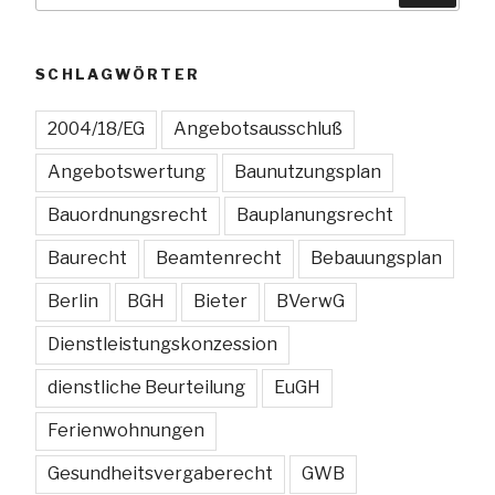
StVO
teilweise
unwirksam“
SCHLAGWÖRTER
2004/18/EG
Angebotsausschluß
Angebotswertung
Baunutzungsplan
Bauordnungsrecht
Bauplanungsrecht
Baurecht
Beamtenrecht
Bebauungsplan
Berlin
BGH
Bieter
BVerwG
Dienstleistungskonzession
dienstliche Beurteilung
EuGH
Ferienwohnungen
Gesundheitsvergaberecht
GWB