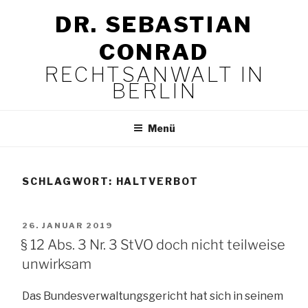
Zum
DR. SEBASTIAN
Inhalt
springen
CONRAD
RECHTSANWALT IN
BERLIN
Menü
SCHLAGWORT:
HALTVERBOT
VERÖFFENTLICHT
26. JANUAR 2019
AM
§ 12 Abs. 3 Nr. 3 StVO doch nicht teilweise
unwirksam
Das Bundesverwaltungsgericht hat sich in seinem