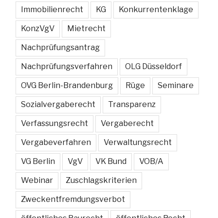
Immobilienrecht
KG
Konkurrentenklage
KonzVgV
Mietrecht
Nachprüfungsantrag
Nachprüfungsverfahren
OLG Düsseldorf
OVG Berlin-Brandenburg
Rüge
Seminare
Sozialvergaberecht
Transparenz
Verfassungsrecht
Vergaberecht
Vergabeverfahren
Verwaltungsrecht
VG Berlin
VgV
VK Bund
VOB/A
Webinar
Zuschlagskriterien
Zweckentfremdungsverbot