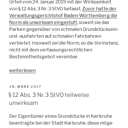
Urteil vom 24. Januar 2019 mit der Wirksamkeit
von § 12 Abs. 3 Nr. 3 StVO befasst.
Zuvor hatte der
Verwaltungsgerichtshof Baden-Württemberg die
Norm als unwirksam eingestuft
, soweit sie das
Parken gegenüber von schmalen Grundstücksein-
und -ausfahrten auf schmalen Fahrbahnen
verbietet. Insoweit sei die Norm, so die Vorinstanz,
nicht mit dem verfassungsrechtlichen
Bestimmtheitsgebot vereinbar.
„§
weiterlesen
12
Abs.
VERÖFFENTLICHT
18. MÄRZ 2017
3
AM
§ 12 Abs. 3 Nr. 3 StVO teilweise
Nr.
unwirksam
3
StVO
Der Eigentümer eines Grundstücks in Karlsruhe
doch
beantragte bei der Stadt Karlsruhe, diese möge
nicht