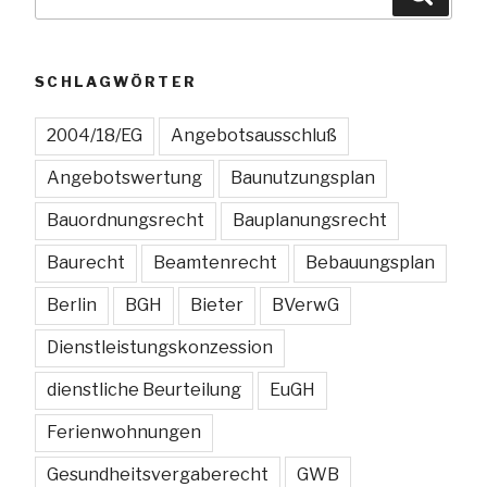
nach:
Unrecht“
SCHLAGWÖRTER
2004/18/EG
Angebotsausschluß
Angebotswertung
Baunutzungsplan
Bauordnungsrecht
Bauplanungsrecht
Baurecht
Beamtenrecht
Bebauungsplan
Berlin
BGH
Bieter
BVerwG
Dienstleistungskonzession
dienstliche Beurteilung
EuGH
Ferienwohnungen
Gesundheitsvergaberecht
GWB