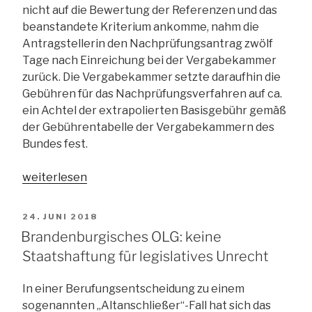
nicht auf die Bewertung der Referenzen und das
beanstandete Kriterium ankomme, nahm die
Antragstellerin den Nachprüfungsantrag zwölf
Tage nach Einreichung bei der Vergabekammer
zurück. Die Vergabekammer setzte daraufhin die
Gebühren für das Nachprüfungsverfahren auf ca.
ein Achtel der extrapolierten Basisgebühr gemäß
der Gebührentabelle der Vergabekammern des
Bundes fest.
„Auch
weiterlesen
ein
nur
VERÖFFENTLICHT
24. JUNI 2018
vorsorglich
AM
Brandenburgisches OLG: keine
eingeleitetes
Staatshaftung für legislatives Unrecht
Nachprüfungsverfahren
löst
In einer Berufungsentscheidung zu einem
Kosten
sogenannten „Altanschließer“-Fall hat sich das
aus“