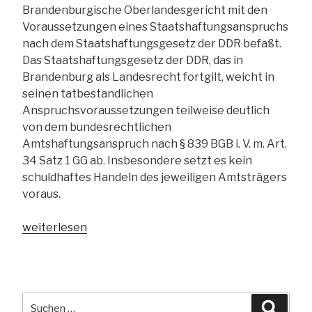
Brandenburgische Oberlandesgericht mit den
Voraussetzungen eines Staatshaftungsanspruchs
nach dem Staatshaftungsgesetz der DDR befaßt.
Das Staatshaftungsgesetz der DDR, das in
Brandenburg als Landesrecht fortgilt, weicht in
seinen tatbestandlichen
Anspruchsvoraussetzungen teilweise deutlich
von dem bundesrechtlichen
Amtshaftungsanspruch nach § 839 BGB i. V. m. Art.
34 Satz 1 GG ab. Insbesondere setzt es kein
schuldhaftes Handeln des jeweiligen Amtsträgers
voraus.
„Brandenburgisches
weiterlesen
OLG:
keine
Staatshaftung
für
Suchen
Suche
legislatives