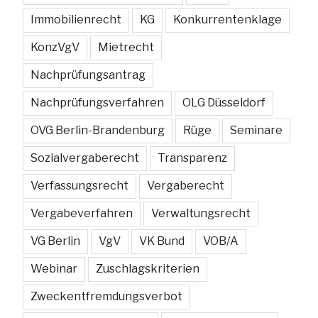
Immobilienrecht
KG
Konkurrentenklage
KonzVgV
Mietrecht
Nachprüfungsantrag
Nachprüfungsverfahren
OLG Düsseldorf
OVG Berlin-Brandenburg
Rüge
Seminare
Sozialvergaberecht
Transparenz
Verfassungsrecht
Vergaberecht
Vergabeverfahren
Verwaltungsrecht
VG Berlin
VgV
VK Bund
VOB/A
Webinar
Zuschlagskriterien
Zweckentfremdungsverbot