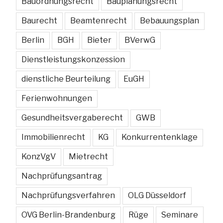
Bauordnungsrecht
Bauplanungsrecht
Baurecht
Beamtenrecht
Bebauungsplan
Berlin
BGH
Bieter
BVerwG
Dienstleistungskonzession
dienstliche Beurteilung
EuGH
Ferienwohnungen
Gesundheitsvergaberecht
GWB
Immobilienrecht
KG
Konkurrentenklage
KonzVgV
Mietrecht
Nachprüfungsantrag
Nachprüfungsverfahren
OLG Düsseldorf
OVG Berlin-Brandenburg
Rüge
Seminare