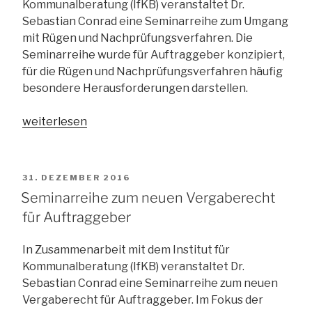
Kommunalberatung (IfKB) veranstaltet Dr.
Sebastian Conrad eine Seminarreihe zum Umgang
mit Rügen und Nachprüfungsverfahren. Die
Seminarreihe wurde für Auftraggeber konzipiert,
für die Rügen und Nachprüfungsverfahren häufig
besondere Herausforderungen darstellen.
„Seminarreihe
weiterlesen
zum
Umgang
mit
VERÖFFENTLICHT
31. DEZEMBER 2016
Rügen
AM
Seminarreihe zum neuen Vergaberecht
und
für Auftraggeber
Nachprüfungsverfahren“
In Zusammenarbeit mit dem Institut für
Kommunalberatung (IfKB) veranstaltet Dr.
Sebastian Conrad eine Seminarreihe zum neuen
Vergaberecht für Auftraggeber. Im Fokus der