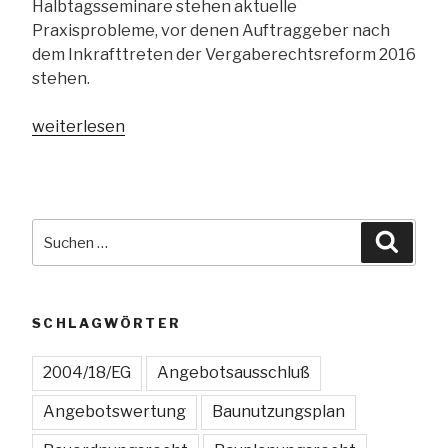
Halbtagsseminare stehen aktuelle
Praxisprobleme, vor denen Auftraggeber nach
dem Inkrafttreten der Vergaberechtsreform 2016
stehen.
„Seminarreihe
weiterlesen
zum
neuen
Vergaberecht
für
Suchen
Suche
Auftraggeber“
nach:
SCHLAGWÖRTER
2004/18/EG
Angebotsausschluß
Angebotswertung
Baunutzungsplan