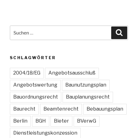
Bund:
Bewertung
einer
mündlichen
Suchen
Suche
Präsentation
nach:
ist
zulässig“
SCHLAGWÖRTER
2004/18/EG
Angebotsausschluß
Angebotswertung
Baunutzungsplan
Bauordnungsrecht
Bauplanungsrecht
Baurecht
Beamtenrecht
Bebauungsplan
Berlin
BGH
Bieter
BVerwG
Dienstleistungskonzession