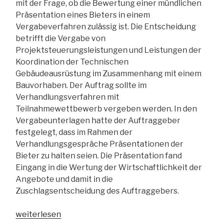
mit der Frage, ob die Bewertung einer mündlichen
Präsentation eines Bieters in einem
Vergabeverfahren zulässig ist. Die Entscheidung
betrifft die Vergabe von
Projektsteuerungsleistungen und Leistungen der
Koordination der Technischen
Gebäudeausrüstung im Zusammenhang mit einem
Bauvorhaben. Der Auftrag sollte im
Verhandlungsverfahren mit
Teilnahmewettbewerb vergeben werden. In den
Vergabeunterlagen hatte der Auftraggeber
festgelegt, dass im Rahmen der
Verhandlungsgespräche Präsentationen der
Bieter zu halten seien. Die Präsentation fand
Eingang in die Wertung der Wirtschaftlichkeit der
Angebote und damit in die
Zuschlagsentscheidung des Auftraggebers.
„VK
weiterlesen