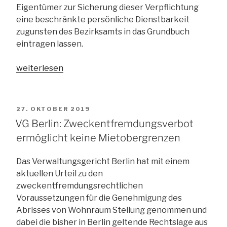
Eigentümer zur Sicherung dieser Verpflichtung
eine beschränkte persönliche Dienstbarkeit
zugunsten des Bezirksamts in das Grundbuch
eintragen lassen.
„VG
weiterlesen
Berlin:
Abrissgenehmigung
darf
VERÖFFENTLICHT
27. OKTOBER 2019
keine
AM
VG Berlin: Zweckentfremdungsverbot
Mietobergrenzen
ermöglicht keine Mietobergrenzen
enthalten“
Das Verwaltungsgericht Berlin hat mit einem
aktuellen Urteil zu den
zweckentfremdungsrechtlichen
Voraussetzungen für die Genehmigung des
Abrisses von Wohnraum Stellung genommen und
dabei die bisher in Berlin geltende Rechtslage aus