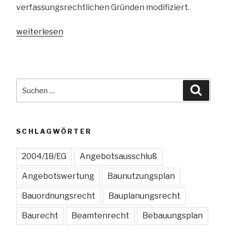
verfassungsrechtlichen Gründen modifiziert.
„VG
weiterlesen
Berlin:
Zweckentfremdungsverbot
ermöglicht
keine
Suchen
Suche
Mietobergrenzen“
nach:
SCHLAGWÖRTER
2004/18/EG
Angebotsausschluß
Angebotswertung
Baunutzungsplan
Bauordnungsrecht
Bauplanungsrecht
Baurecht
Beamtenrecht
Bebauungsplan