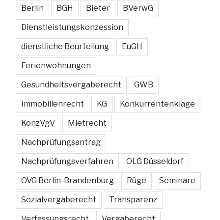
Berlin
BGH
Bieter
BVerwG
Dienstleistungskonzession
dienstliche Beurteilung
EuGH
Ferienwohnungen
Gesundheitsvergaberecht
GWB
Immobilienrecht
KG
Konkurrentenklage
KonzVgV
Mietrecht
Nachprüfungsantrag
Nachprüfungsverfahren
OLG Düsseldorf
OVG Berlin-Brandenburg
Rüge
Seminare
Sozialvergaberecht
Transparenz
Verfassungsrecht
Vergaberecht