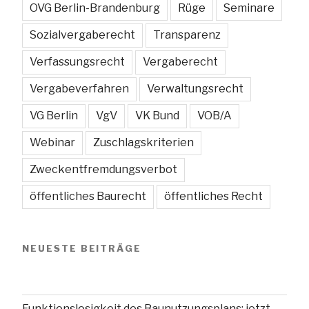
OVG Berlin-Brandenburg
Rüge
Seminare
Sozialvergaberecht
Transparenz
Verfassungsrecht
Vergaberecht
Vergabeverfahren
Verwaltungsrecht
VG Berlin
VgV
VK Bund
VOB/A
Webinar
Zuschlagskriterien
Zweckentfremdungsverbot
öffentliches Baurecht
öffentliches Recht
NEUESTE BEITRÄGE
Funktionslosigkeit des Baunutzungsplans: jetzt