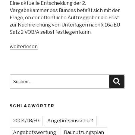
Eine aktuelle Entscheidung der 2.
Vergabekammer des Bundes befaßt sich mit der
Frage, ob der öffentliche Auftraggeber die Frist
zur Nachreichung von Unterlagen nach § 16a EU
Satz 2 VOB/A selbst festlegen kann.
„Kann
weiterlesen
der
öffentliche
Auftraggeber
die
Suchen
Suche
Frist
nach:
zur
Nachreichung
von
SCHLAGWÖRTER
Unterlagen
selbst
2004/18/EG
Angebotsausschluß
festlegen?“
Angebotswertung
Baunutzungsplan