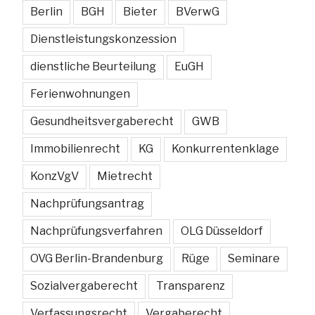
Berlin
BGH
Bieter
BVerwG
Dienstleistungskonzession
dienstliche Beurteilung
EuGH
Ferienwohnungen
Gesundheitsvergaberecht
GWB
Immobilienrecht
KG
Konkurrentenklage
KonzVgV
Mietrecht
Nachprüfungsantrag
Nachprüfungsverfahren
OLG Düsseldorf
OVG Berlin-Brandenburg
Rüge
Seminare
Sozialvergaberecht
Transparenz
Verfassungsrecht
Vergaberecht