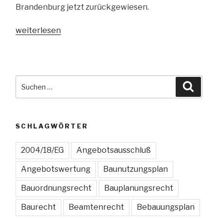
Brandenburg jetzt zurückgewiesen.
„Wann
weiterlesen
ist
ein
Schankvorgarten
in
Suchen
Suche
einem
nach:
Wohngebiet
zulässig?“
SCHLAGWÖRTER
2004/18/EG
Angebotsausschluß
Angebotswertung
Baunutzungsplan
Bauordnungsrecht
Bauplanungsrecht
Baurecht
Beamtenrecht
Bebauungsplan