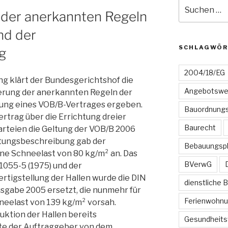
Suchen
der anerkannten Regeln
nach:
nd der
SCHLAGWÖR
g
2004/18/EG
ng klärt der Bundesgerichtshof die
Angebotswe
nderung der anerkannten Regeln der
ung eines VOB/B-Vertrages ergeben.
Bauordnungs
rtrag über die Errichtung dreier
Baurecht
Parteien die Geltung der VOB/B 2006
istungsbeschreibung gab der
Bebauungsp
ine Schneelast von 80 kg/m² an. Das
BVerwG
1055-5 (1975) und der
tigstellung der Hallen wurde die DIN
dienstliche 
usgabe 2005 ersetzt, die nunmehr für
Ferienwohn
neelast von 139 kg/m² vorsah.
ktion der Hallen bereits
Gesundheits
te der Auftraggeber von dem