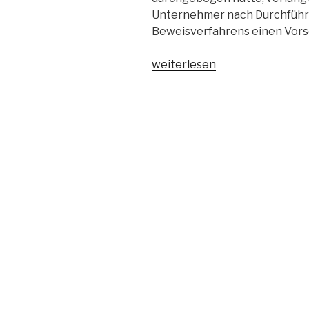
Unternehmer nach Durchführ
Beweisverfahrens einen Vorsc
„BGH
weiterlesen
zur
Änderung
der
anerkannten
Regeln
der
Technik
während
der
Vertragsausführung“