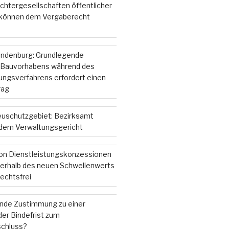
chtergesellschaften öffentlicher
 können dem Vergaberecht
andenburg: Grundlegende
 Bauvorhabens während des
gsverfahrens erfordert einen
rag
ieuschutzgebiet: Bezirksamt
r dem Verwaltungsgericht
on Dienstleistungskonzessionen
nterhalb des neuen Schwellenwerts
echtsfrei
ende Zustimmung zu einer
er Bindefrist zum
chluss?