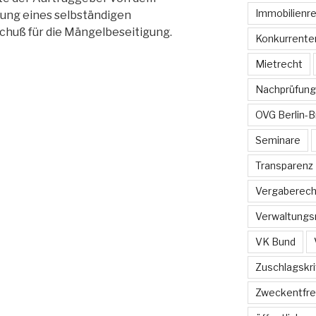
Immobilienr
ung eines selbständigen
huß für die Mängelbeseitigung.
Konkurrente
Mietrecht
Nachprüfung
OVG Berlin-
Seminare
Transparenz
Vergaberech
Verwaltungs
VK Bund
Zuschlagskri
Zweckentfr