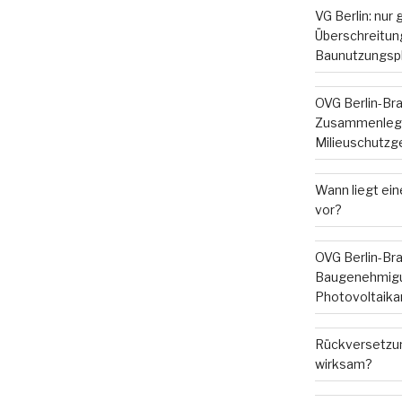
VG Berlin: nur
Überschreitung
Baunutzungsp
OVG Berlin-Br
Zusammenleg
Milieuschutzg
Wann liegt ein
vor?
OVG Berlin-Br
Baugenehmigu
Photovoltaika
Rückversetzun
wirksam?