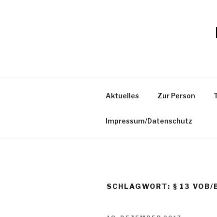
Zum
Inhalt
springen
Aktuelles
Zur Person
Impressum/Datenschutz
SCHLAGWORT:
§ 13 VOB/
VERÖFFENTLICHT