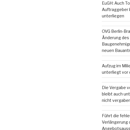
EuGH: Auch To
Auftraggeber
unterliegen
OVG Berlin-Br
Änderung des
Baugenehmigun
neuen Bauant
Aufzug im Mil
unterliegt vo
Die Vergabe v
bleibt auch u
nicht vergaber
Führt die fehl
Verlängerung d
Angebotsauss