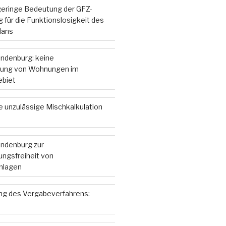
 geringe Bedeutung der GFZ-
 für die Funktionslosigkeit des
lans
andenburg: keine
ung von Wohnungen im
ebiet
e unzulässige Mischkalkulation
andenburg zur
ngsfreiheit von
nlagen
g des Vergabeverfahrens: