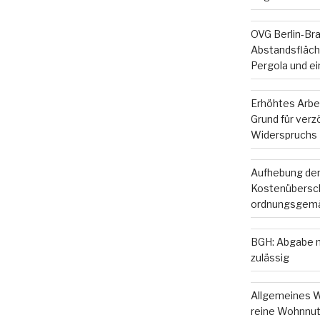
OVG Berlin-Br
Abstandsfläche
Pergola und e
Erhöhtes Arbe
Grund für ver
Widerspruchs
Aufhebung der
Kostenübersc
ordnungsgemä
BGH: Abgabe m
zulässig
Allgemeines W
reine Wohnnut