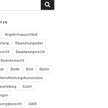
Suchen
TER
Angebotsausschluß
rtung
Baunutzungsplan
recht
Bauplanungsrecht
Beamtenrecht
lan
Berlin
BGH
Bieter
Dienstleistungskonzession
Beurteilung
EuGH
ungen
vergaberecht
GWB