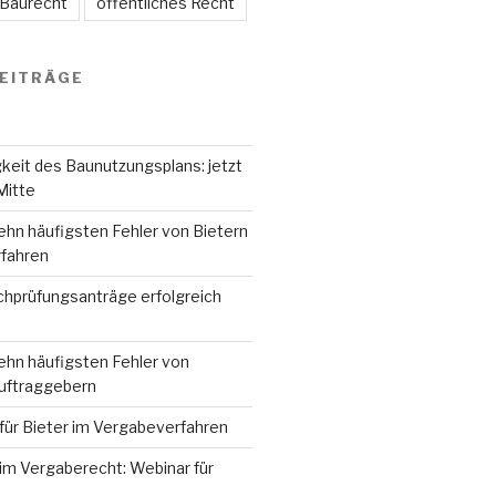
 Baurecht
öffentliches Recht
EITRÄGE
keit des Baunutzungsplans: jetzt
Mitte
ehn häufigsten Fehler von Bietern
fahren
hprüfungsanträge erfolgreich
ehn häufigsten Fehler von
Auftraggebern
für Bieter im Vergabeverfahren
im Vergaberecht: Webinar für