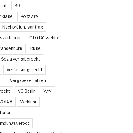
echt
KG
nklage
KonzVgV
Nachprüfungsantrag
sverfahren
OLG Düsseldorf
Brandenburg
Rüge
Sozialvergaberecht
Verfassungsrecht
t
Vergabeverfahren
recht
VG Berlin
VgV
VOB/A
Webinar
terien
emdungsverbot