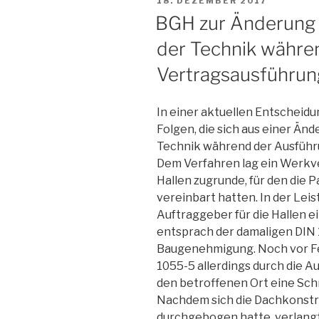
18. DEZEMBER 2017
AM
BGH zur Änderung 
der Technik währe
Vertragsausführun
In einer aktuellen Entscheidu
Folgen, die sich aus einer Ä
Technik während der Ausführ
Dem Verfahren lag ein Werkve
Hallen zugrunde, für den die 
vereinbart hatten. In der Le
Auftraggeber für die Hallen e
entsprach der damaligen DIN 
Baugenehmigung. Noch vor Fer
1055-5 allerdings durch die A
den betroffenen Ort eine Sch
Nachdem sich die Dachkonstru
durchgebogen hatte, verlang