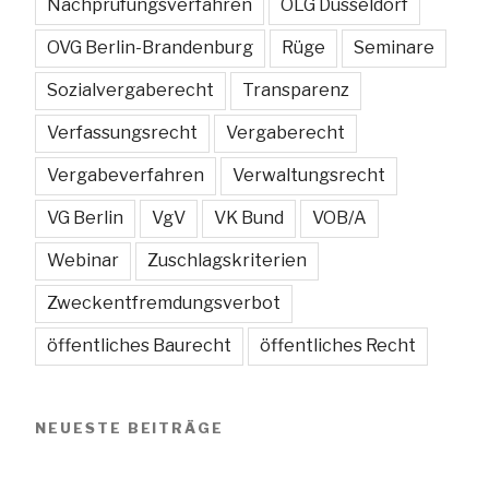
Nachprüfungsverfahren
OLG Düsseldorf
OVG Berlin-Brandenburg
Rüge
Seminare
Sozialvergaberecht
Transparenz
Verfassungsrecht
Vergaberecht
Vergabeverfahren
Verwaltungsrecht
VG Berlin
VgV
VK Bund
VOB/A
Webinar
Zuschlagskriterien
Zweckentfremdungsverbot
öffentliches Baurecht
öffentliches Recht
NEUESTE BEITRÄGE