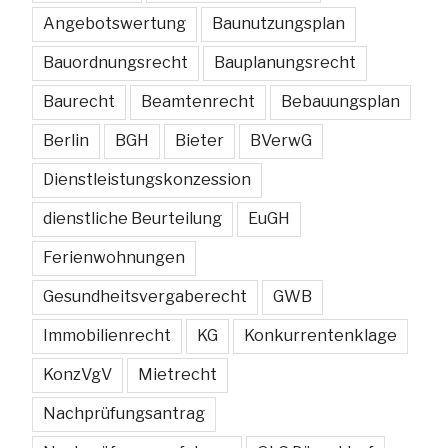
werden“
Angebotswertung
Baunutzungsplan
Bauordnungsrecht
Bauplanungsrecht
Baurecht
Beamtenrecht
Bebauungsplan
Berlin
BGH
Bieter
BVerwG
Dienstleistungskonzession
dienstliche Beurteilung
EuGH
Ferienwohnungen
Gesundheitsvergaberecht
GWB
Immobilienrecht
KG
Konkurrentenklage
KonzVgV
Mietrecht
Nachprüfungsantrag