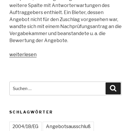
weitere Spalte mit Antworterwartungen des
Auftraggebers enthielt. Ein Bieter, dessen
Angebot nicht für den Zuschlag vorgesehen war,
wandte sich mit einem Nachprüfungsantrag an die
Vergabekammer und beanstandete u. a. die
Bewertung der Angebote.
„VK
weiterlesen
Berlin:
Bewertungskriterien
im
Vergabeverfahren
Suchen
Suche
müssen
nach:
vor
Öffnung
der
SCHLAGWÖRTER
Angebote
festgelegt
2004/18/EG
Angebotsausschluß