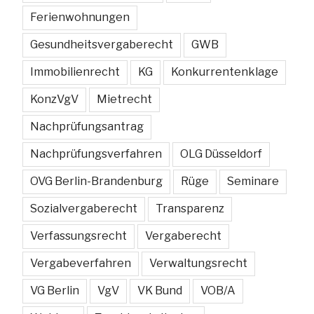
Ferienwohnungen
Gesundheitsvergaberecht
GWB
Immobilienrecht
KG
Konkurrentenklage
KonzVgV
Mietrecht
Nachprüfungsantrag
Nachprüfungsverfahren
OLG Düsseldorf
OVG Berlin-Brandenburg
Rüge
Seminare
Sozialvergaberecht
Transparenz
Verfassungsrecht
Vergaberecht
Vergabeverfahren
Verwaltungsrecht
VG Berlin
VgV
VK Bund
VOB/A