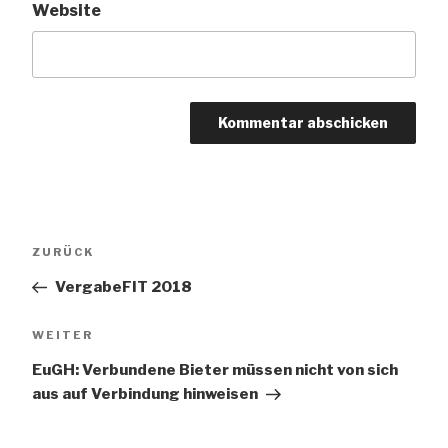
Website
Beitragsnavigation
Vorheriger
ZURÜCK
Beitrag
VergabeFIT 2018
Nächster
WEITER
Beitrag
EuGH: Verbundene Bieter müssen nicht von sich
aus auf Verbindung hinweisen