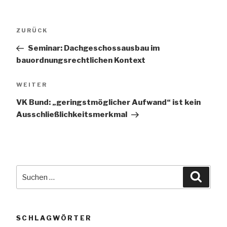
Beitragsnavigation
Vorheriger
ZURÜCK
Beitrag
Seminar: Dachgeschossausbau im
bauordnungsrechtlichen Kontext
Nächster
WEITER
Beitrag
VK Bund: „geringstmöglicher Aufwand“ ist kein
Ausschließlichkeitsmerkmal
Suchen
Suche
nach:
SCHLAGWÖRTER