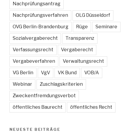
Nachprüfungsantrag
Nachprüfungsverfahren
OLG Düsseldorf
OVG Berlin-Brandenburg
Rüge
Seminare
Sozialvergaberecht
Transparenz
Verfassungsrecht
Vergaberecht
Vergabeverfahren
Verwaltungsrecht
VG Berlin
VgV
VK Bund
VOB/A
Webinar
Zuschlagskriterien
Zweckentfremdungsverbot
öffentliches Baurecht
öffentliches Recht
NEUESTE BEITRÄGE