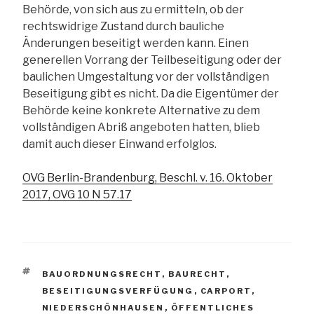
Behörde, von sich aus zu ermitteln, ob der
rechtswidrige Zustand durch bauliche
Änderungen beseitigt werden kann. Einen
generellen Vorrang der Teilbeseitigung oder der
baulichen Umgestaltung vor der vollständigen
Beseitigung gibt es nicht. Da die Eigentümer der
Behörde keine konkrete Alternative zu dem
vollständigen Abriß angeboten hatten, blieb
damit auch dieser Einwand erfolglos.
OVG Berlin-Brandenburg, Beschl. v. 16. Oktober
2017, OVG 10 N 57.17
SCHLAGWÖRTER
BAUORDNUNGSRECHT
,
BAURECHT
,
BESEITIGUNGSVERFÜGUNG
,
CARPORT
,
NIEDERSCHÖNHAUSEN
,
ÖFFENTLICHES