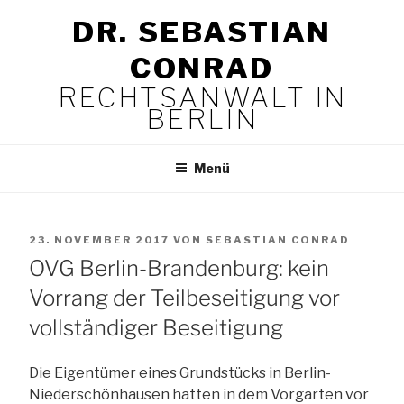
Zum
DR. SEBASTIAN
Inhalt
springen
CONRAD
RECHTSANWALT IN
BERLIN
Menü
VERÖFFENTLICHT
23. NOVEMBER 2017
VON
SEBASTIAN CONRAD
AM
OVG Berlin-Brandenburg: kein
Vorrang der Teilbeseitigung vor
vollständiger Beseitigung
Die Eigentümer eines Grundstücks in Berlin-
Niederschönhausen hatten in dem Vorgarten vor