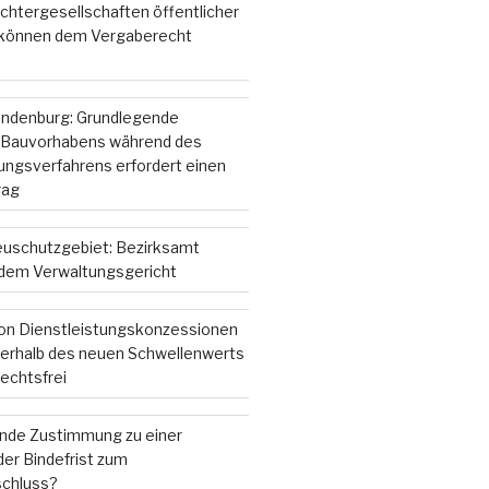
chtergesellschaften öffentlicher
 können dem Vergaberecht
andenburg: Grundlegende
 Bauvorhabens während des
gsverfahrens erfordert einen
rag
ieuschutzgebiet: Bezirksamt
r dem Verwaltungsgericht
on Dienstleistungskonzessionen
nterhalb des neuen Schwellenwerts
echtsfrei
ende Zustimmung zu einer
er Bindefrist zum
chluss?