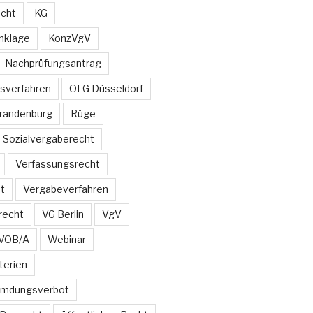
echt
KG
nklage
KonzVgV
Nachprüfungsantrag
sverfahren
OLG Düsseldorf
Brandenburg
Rüge
Sozialvergaberecht
Verfassungsrecht
t
Vergabeverfahren
recht
VG Berlin
VgV
VOB/A
Webinar
terien
emdungsverbot