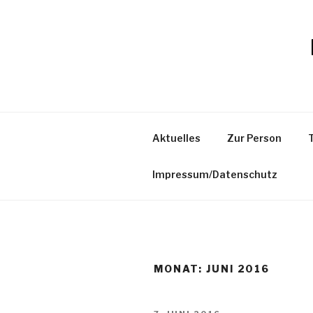
Zum
Inhalt
springen
Aktuelles
Zur Person
Impressum/Datenschutz
MONAT:
JUNI 2016
VERÖFFENTLICHT