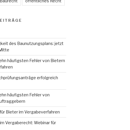
 Baurecht
öffentliches Recht
EITRÄGE
keit des Baunutzungsplans: jetzt
Mitte
ehn häufigsten Fehler von Bietern
fahren
hprüfungsanträge erfolgreich
ehn häufigsten Fehler von
Auftraggebern
für Bieter im Vergabeverfahren
im Vergaberecht: Webinar für