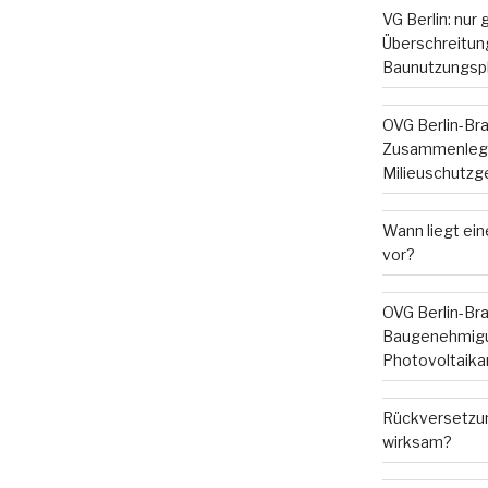
VG Berlin: nur
Überschreitung
Baunutzungsp
OVG Berlin-Br
Zusammenleg
Milieuschutzg
Wann liegt ein
vor?
OVG Berlin-Br
Baugenehmigu
Photovoltaika
Rückversetzun
wirksam?