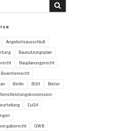
Suchen
TER
Angebotsausschluß
rtung
Baunutzungsplan
recht
Bauplanungsrecht
Beamtenrecht
lan
Berlin
BGH
Bieter
Dienstleistungskonzession
Beurteilung
EuGH
ungen
vergaberecht
GWB