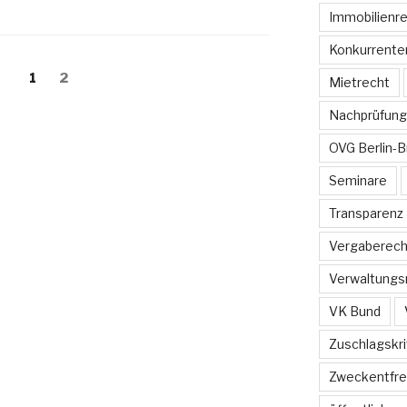
Immobilienr
Konkurrente
ng
Seite
Seite
1
2
Mietrecht
Nachprüfung
OVG Berlin-
Seminare
Transparenz
Vergaberech
Verwaltungs
VK Bund
Zuschlagskri
Zweckentfr