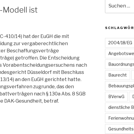
Suchen
Modell ist
nach:
SCHLAGWÖR
. C-410/14) hat der EuGH die mit
2004/18/EG
dung zur vergaberechtlichen
ter Beschaffungsverträge
Angebotswe
räge) getroffen. Die Entscheidung
Bauordnungs
nes Vorabentscheidungsersuchens nach
ndesgericht Düsseldorf mit Beschluss
Baurecht
 13/14) an den EuGH gerichtet hatte.
Bebauungsp
ungsverfahren zugrunde, das den
battverträgen nach § 130a Abs. 8 SGB
BVerwG
ie DAK-Gesundheit, betraf.
dienstliche 
Ferienwohn
Gesundheits