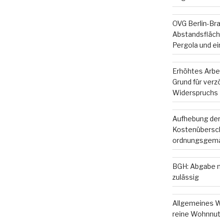
OVG Berlin-Br
Abstandsfläche
Pergola und e
Erhöhtes Arbe
Grund für ver
Widerspruchs
Aufhebung der
Kostenübersc
ordnungsgemä
BGH: Abgabe m
zulässig
Allgemeines W
reine Wohnnut