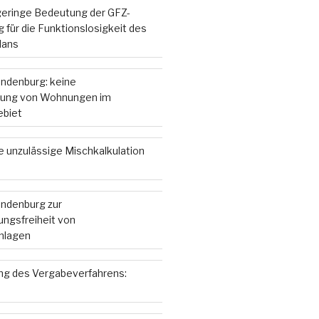
 geringe Bedeutung der GFZ-
 für die Funktionslosigkeit des
lans
andenburg: keine
ung von Wohnungen im
ebiet
e unzulässige Mischkalkulation
andenburg zur
ngsfreiheit von
nlagen
g des Vergabeverfahrens: