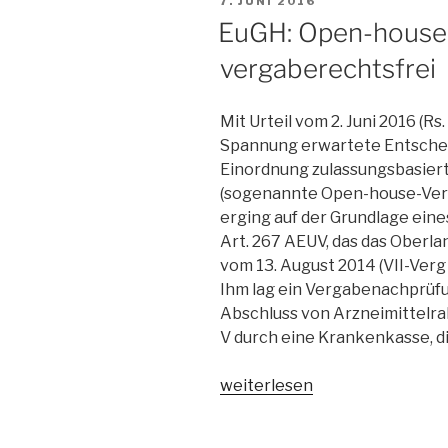
7. JUNI 2016
AM
EuGH: Open-house-
vergaberechtsfrei
Mit Urteil vom 2. Juni 2016 (Rs
Spannung erwartete Entschei
Einordnung zulassungsbasier
(sogenannte Open-house-Vert
erging auf der Grundlage ei
Art. 267 AEUV, das das Oberla
vom 13. August 2014 (VII-Verg
Ihm lag ein Vergabenachprüf
Abschluss von Arzneimittelra
V durch eine Krankenkasse, d
„EuGH:
weiterlesen
Open-
house-