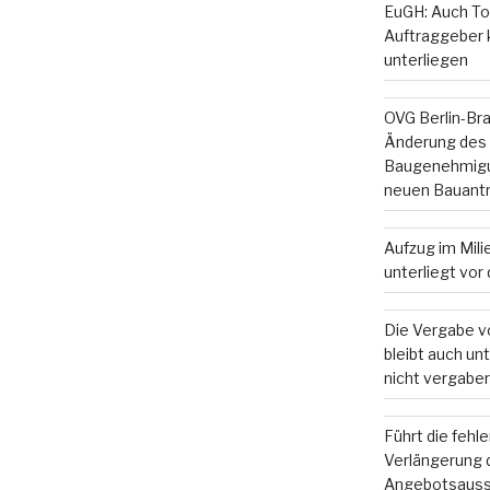
EuGH: Auch To
Auftraggeber
unterliegen
OVG Berlin-Br
Änderung des
Baugenehmigun
neuen Bauant
Aufzug im Mil
unterliegt vo
Die Vergabe v
bleibt auch u
nicht vergaber
Führt die fehl
Verlängerung d
Angebotsauss