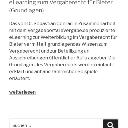
eLearning zum Vergaberecht für Bieter
(Grundlagen)
Das von Dr. Sebastian Conrad in Zusammenarbeit
mit dem Vergabeportal eVergabe.de produzierte
eLearning zur Weiterbildung im Vergaberecht für
Bieter vermittelt grundlegendes Wissen zum
Vergaberecht und zur Beteiligung an
Ausschreibungen öffentlicher Auftraggeber. Die
Grundlagen des Vergaberechts werden einfach
erklärt und anhand zahlreicher Beispiele
erläutert.
„Weiterbildung
weiterlesen
im
Vergaberecht:
eLearning
zum
Suchen
Suche
Vergaberecht