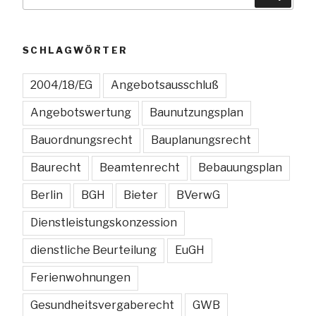
nach:
für
Bieter
(Grundlagen)“
SCHLAGWÖRTER
2004/18/EG
Angebotsausschluß
Angebotswertung
Baunutzungsplan
Bauordnungsrecht
Bauplanungsrecht
Baurecht
Beamtenrecht
Bebauungsplan
Berlin
BGH
Bieter
BVerwG
Dienstleistungskonzession
dienstliche Beurteilung
EuGH
Ferienwohnungen
Gesundheitsvergaberecht
GWB