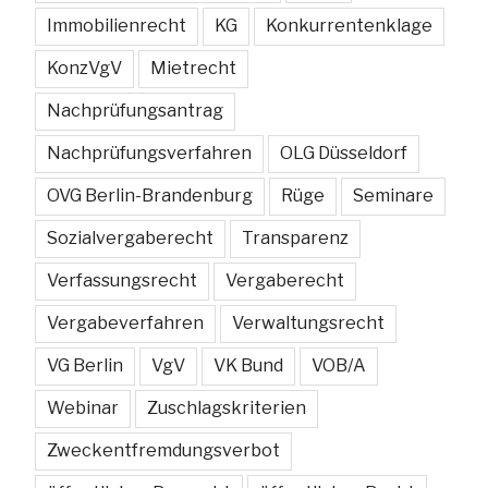
Immobilienrecht
KG
Konkurrentenklage
KonzVgV
Mietrecht
Nachprüfungsantrag
Nachprüfungsverfahren
OLG Düsseldorf
OVG Berlin-Brandenburg
Rüge
Seminare
Sozialvergaberecht
Transparenz
Verfassungsrecht
Vergaberecht
Vergabeverfahren
Verwaltungsrecht
VG Berlin
VgV
VK Bund
VOB/A
Webinar
Zuschlagskriterien
Zweckentfremdungsverbot