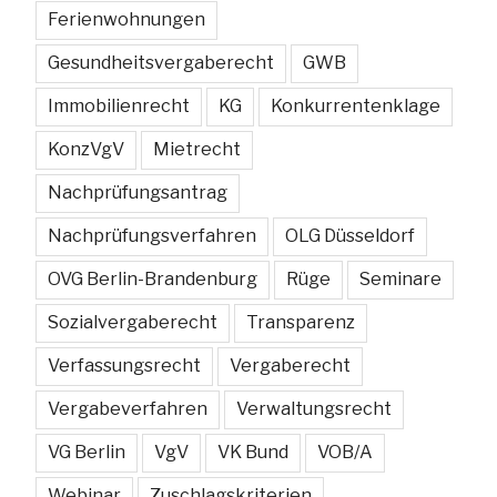
Ferienwohnungen
Gesundheitsvergaberecht
GWB
Immobilienrecht
KG
Konkurrentenklage
KonzVgV
Mietrecht
Nachprüfungsantrag
Nachprüfungsverfahren
OLG Düsseldorf
OVG Berlin-Brandenburg
Rüge
Seminare
Sozialvergaberecht
Transparenz
Verfassungsrecht
Vergaberecht
Vergabeverfahren
Verwaltungsrecht
VG Berlin
VgV
VK Bund
VOB/A
Webinar
Zuschlagskriterien