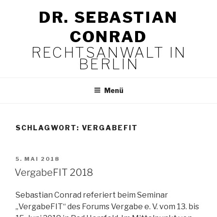
Zum
DR. SEBASTIAN
Inhalt
springen
CONRAD
RECHTSANWALT IN
BERLIN
Menü
SCHLAGWORT:
VERGABEFIT
VERÖFFENTLICHT
5. MAI 2018
AM
VergabeFIT 2018
Sebastian Conrad referiert beim Seminar
„VergabeFIT“ des Forums Vergabe e. V. vom 13. bis