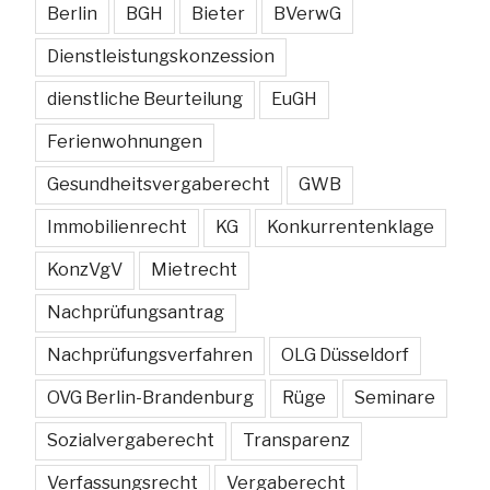
Berlin
BGH
Bieter
BVerwG
Dienstleistungskonzession
dienstliche Beurteilung
EuGH
Ferienwohnungen
Gesundheitsvergaberecht
GWB
Immobilienrecht
KG
Konkurrentenklage
KonzVgV
Mietrecht
Nachprüfungsantrag
Nachprüfungsverfahren
OLG Düsseldorf
OVG Berlin-Brandenburg
Rüge
Seminare
Sozialvergaberecht
Transparenz
Verfassungsrecht
Vergaberecht