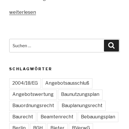
„Dürfen
weiterlesen
Klinikpackungen
als
Sprechstundenbedarf
angeboten
Suchen
Suche
werden?“
nach:
SCHLAGWÖRTER
2004/18/EG
Angebotsausschluß
Angebotswertung
Baunutzungsplan
Bauordnungsrecht
Bauplanungsrecht
Baurecht
Beamtenrecht
Bebauungsplan
Berlin
BGH
Bieter
BVerwG