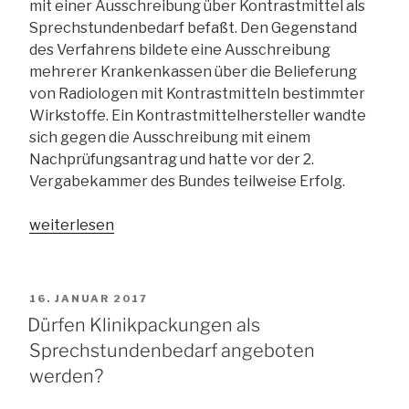
mit einer Ausschreibung über Kontrastmittel als
Sprechstundenbedarf befaßt. Den Gegenstand
des Verfahrens bildete eine Ausschreibung
mehrerer Krankenkassen über die Belieferung
von Radiologen mit Kontrastmitteln bestimmter
Wirkstoffe. Ein Kontrastmittelhersteller wandte
sich gegen die Ausschreibung mit einem
Nachprüfungsantrag und hatte vor der 2.
Vergabekammer des Bundes teilweise Erfolg.
„VK
weiterlesen
Bund:
Vorgabe
eines
VERÖFFENTLICHT
16. JANUAR 2017
Mindestrabatts
AM
Dürfen Klinikpackungen als
ist
Sprechstundenbedarf angeboten
unzulässig“
werden?