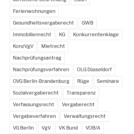
Ferienwohnungen
Gesundheitsvergaberecht
GWB
Immobilienrecht
KG
Konkurrentenklage
KonzVgV
Mietrecht
Nachprüfungsantrag
Nachprüfungsverfahren
OLG Düsseldorf
OVG Berlin-Brandenburg
Rüge
Seminare
Sozialvergaberecht
Transparenz
Verfassungsrecht
Vergaberecht
Vergabeverfahren
Verwaltungsrecht
VG Berlin
VgV
VK Bund
VOB/A