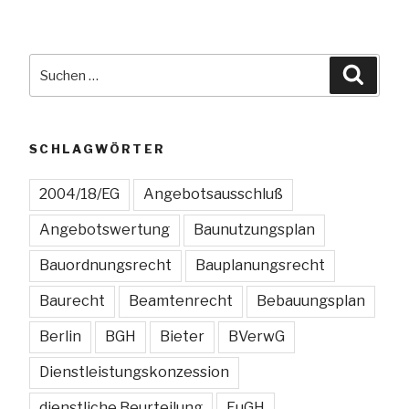
mehrerer
Hauptangebote
ist
Suchen
Suche
zulässig“
nach:
SCHLAGWÖRTER
2004/18/EG
Angebotsausschluß
Angebotswertung
Baunutzungsplan
Bauordnungsrecht
Bauplanungsrecht
Baurecht
Beamtenrecht
Bebauungsplan
Berlin
BGH
Bieter
BVerwG
Dienstleistungskonzession
dienstliche Beurteilung
EuGH