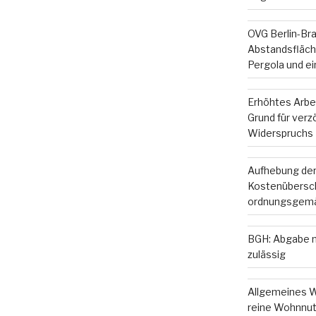
OVG Berlin-Br
Abstandsfläche
Pergola und e
Erhöhtes Arbe
Grund für ver
Widerspruchs
Aufhebung der
Kostenübersc
ordnungsgemä
BGH: Abgabe m
zulässig
Allgemeines W
reine Wohnnut