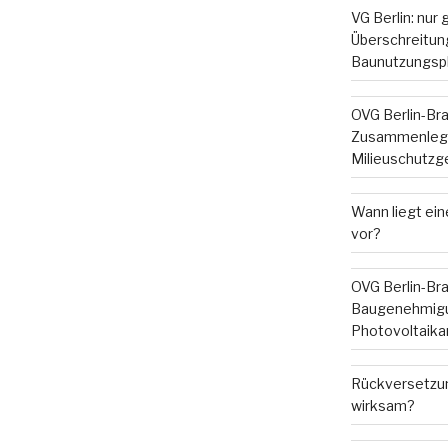
VG Berlin: nur
Überschreitung
Baunutzungsp
OVG Berlin-Br
Zusammenleg
Milieuschutzg
Wann liegt ein
vor?
OVG Berlin-Br
Baugenehmigu
Photovoltaika
Rückversetzun
wirksam?