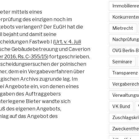
Immobilienr
eter mittels eines
Konkurrente
rprüfung des einzigen noch im
ebots verlangen? Der EuGH hat die
Mietrecht
l bejaht und damit seine
Nachprüfung
cheidungen Fastweb I (
Urt. v. 4. Juli
ische Gebäudebetreuung und Caverion
OVG Berlin-
er 2016, Rs. C-355/15
) fortgeschrieben.
Seminare
ntscheidungsersuchen der polnischen
r, dem ein Vergabeverfahren über
Transparenz
ogischen Archivs zugrunde lag. Im
Vergaberech
wei Angebote ein, von denen eines
rgaben des Auftraggebers
Verwaltungs
terlegene Bieter wandte sich
VK Bund
luß des eigenen Angebots,
lag auf das Angebot des
Zuschlagskri
Zweckentfr