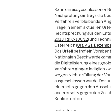
Antragsbefugnis“
Kann ein ausgeschlossener Bi
Nachprüfungsantrags die Übe
Verfahren verbleibenden Ang
Frage in einem aktuellen Urtei
Rechtsprechung aus den Ents
2013, Rs. C-100/12
) und Techn
Österreich (
Urt. v. 21. Dezemb
Das Urteil betraf ein Vorabe
Nationalen Beschwerdekamme
die Digitalisierung eines geol
Verfahren gingen lediglich z
wegen Nichterfüllung der Vo
ausgeschlossen wurde. Der un
einerseits gegen den Aussch
andererseits gegen den Zusch
Konkurrenten.
„EuGH
weiterlesen