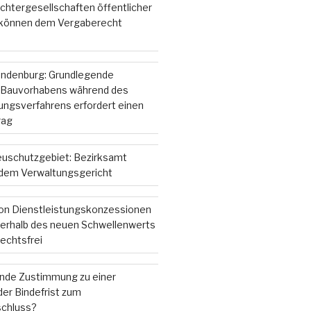
chtergesellschaften öffentlicher
 können dem Vergaberecht
andenburg: Grundlegende
 Bauvorhabens während des
gsverfahrens erfordert einen
rag
ieuschutzgebiet: Bezirksamt
r dem Verwaltungsgericht
on Dienstleistungskonzessionen
nterhalb des neuen Schwellenwerts
echtsfrei
ende Zustimmung zu einer
er Bindefrist zum
chluss?