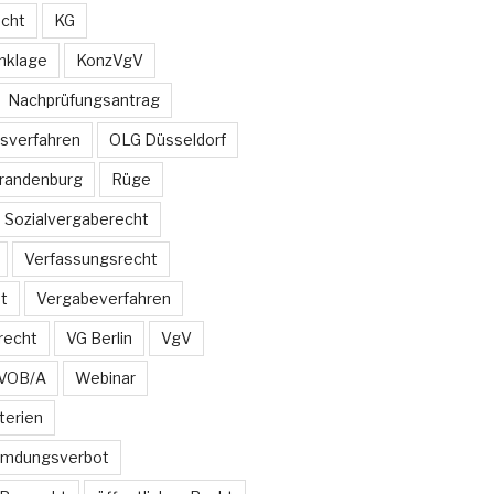
echt
KG
nklage
KonzVgV
Nachprüfungsantrag
sverfahren
OLG Düsseldorf
Brandenburg
Rüge
Sozialvergaberecht
Verfassungsrecht
t
Vergabeverfahren
recht
VG Berlin
VgV
VOB/A
Webinar
terien
emdungsverbot