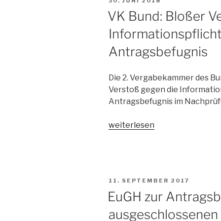
30. JUNI 2018
AM
VK Bund: Bloßer V
Informationspflich
Antragsbefugnis
Die 2. Vergabekammer des Bund
Verstoß gegen die Informatio
Antragsbefugnis im Nachprüf
„VK
weiterlesen
Bund:
Bloßer
Verstoß
gegen
VERÖFFENTLICHT
11. SEPTEMBER 2017
die
AM
EuGH zur Antragsb
Informationspflicht
begründet
ausgeschlossenen 
keine