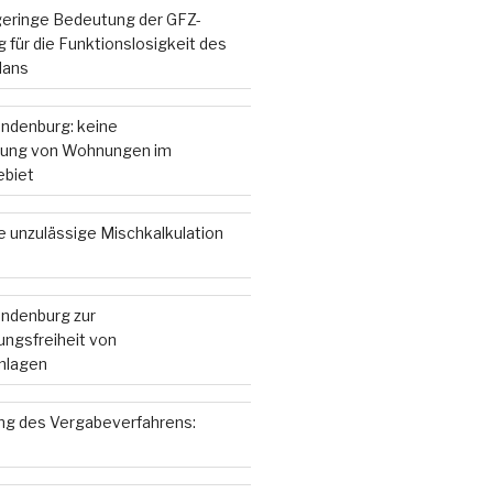
 geringe Bedeutung der GFZ-
 für die Funktionslosigkeit des
lans
andenburg: keine
ung von Wohnungen im
ebiet
e unzulässige Mischkalkulation
andenburg zur
ngsfreiheit von
nlagen
g des Vergabeverfahrens: