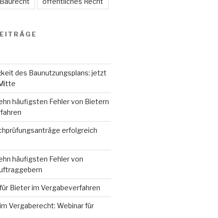
 Baurecht
öffentliches Recht
EITRÄGE
keit des Baunutzungsplans: jetzt
Mitte
ehn häufigsten Fehler von Bietern
fahren
hprüfungsanträge erfolgreich
ehn häufigsten Fehler von
Auftraggebern
für Bieter im Vergabeverfahren
im Vergaberecht: Webinar für