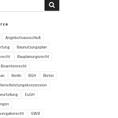
Suchen
TER
Angebotsausschluß
rtung
Baunutzungsplan
recht
Bauplanungsrecht
Beamtenrecht
lan
Berlin
BGH
Bieter
Dienstleistungskonzession
Beurteilung
EuGH
ungen
vergaberecht
GWB