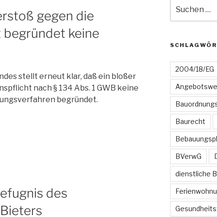
Suchen
erstoß gegen die
nach:
t begründet keine
SCHLAGWÖR
2004/18/EG
es stellt erneut klar, daß ein bloßer
Angebotswe
nspflicht nach § 134 Abs. 1 GWB keine
ungsverfahren begründet.
Bauordnungs
Baurecht
Bebauungsp
BVerwG
dienstliche 
efugnis des
Ferienwohn
Bieters
Gesundheits