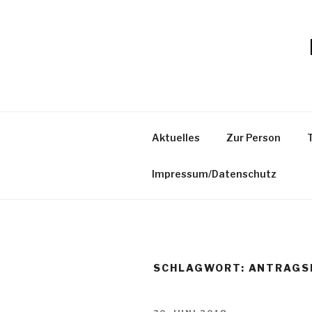
Zum
Inhalt
springen
Aktuelles
Zur Person
Impressum/Datenschutz
SCHLAGWORT:
ANTRAGS
VERÖFFENTLICHT