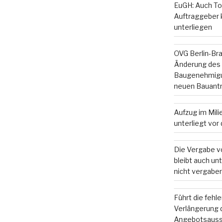
EuGH: Auch To
Auftraggeber
unterliegen
OVG Berlin-Br
Änderung des
Baugenehmigun
neuen Bauant
Aufzug im Mil
unterliegt vo
Die Vergabe v
bleibt auch u
nicht vergaber
Führt die fehl
Verlängerung d
Angebotsauss