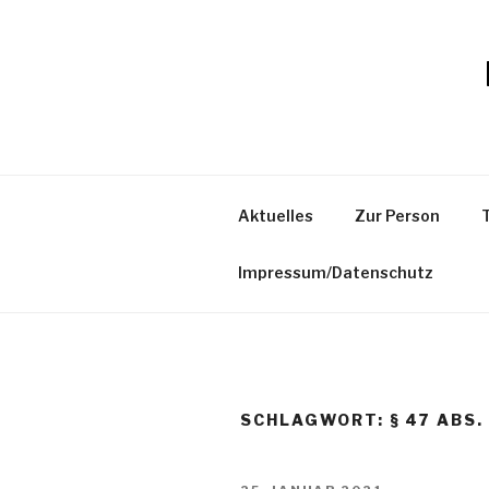
Zum
Inhalt
springen
Aktuelles
Zur Person
Impressum/Datenschutz
SCHLAGWORT:
§ 47 ABS.
VERÖFFENTLICHT