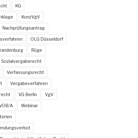
echt
KG
nklage
KonzVgV
Nachprüfungsantrag
sverfahren
OLG Düsseldorf
Brandenburg
Rüge
Sozialvergaberecht
Verfassungsrecht
t
Vergabeverfahren
recht
VG Berlin
VgV
VOB/A
Webinar
terien
emdungsverbot