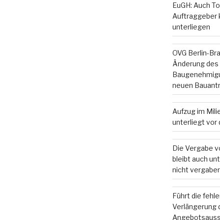
EuGH: Auch To
Auftraggeber
unterliegen
OVG Berlin-Br
Änderung des
Baugenehmigun
neuen Bauant
Aufzug im Mil
unterliegt vo
Die Vergabe v
bleibt auch u
nicht vergaber
Führt die fehl
Verlängerung d
Angebotsauss