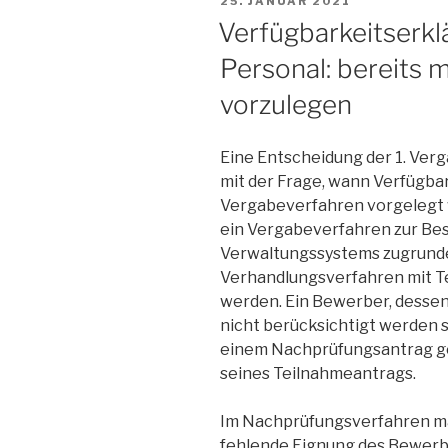
25. JANUAR 2021
AM
Verfügbarkeitserkl
Personal: bereits 
vorzulegen
Eine Entscheidung der 1. Ver
mit der Frage, wann Verfügba
Vergabeverfahren vorgelegt 
ein Vergabeverfahren zur Bes
Verwaltungssystems zugrunde.
Verhandlungsverfahren mit 
werden. Ein Bewerber, desse
nicht berücksichtigt werden s
einem Nachprüfungsantrag g
seines Teilnahmeantrags.
Im Nachprüfungsverfahren ma
fehlende Eignung des Bewerbe