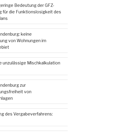
 geringe Bedeutung der GFZ-
 für die Funktionslosigkeit des
lans
andenburg: keine
ung von Wohnungen im
ebiet
e unzulässige Mischkalkulation
andenburg zur
ngsfreiheit von
nlagen
g des Vergabeverfahrens: