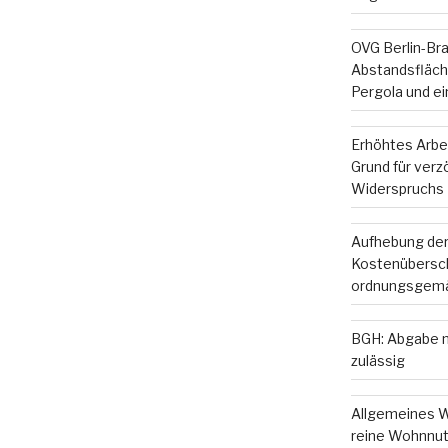
OVG Berlin-Br
Abstandsfläche
Pergola und e
Erhöhtes Arbe
Grund für ver
Widerspruchs
Aufhebung der
Kostenübersc
ordnungsgemä
BGH: Abgabe m
zulässig
Allgemeines W
reine Wohnnut