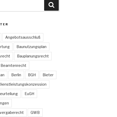
Suchen
TER
Angebotsausschluß
rtung
Baunutzungsplan
recht
Bauplanungsrecht
Beamtenrecht
lan
Berlin
BGH
Bieter
Dienstleistungskonzession
Beurteilung
EuGH
ungen
vergaberecht
GWB