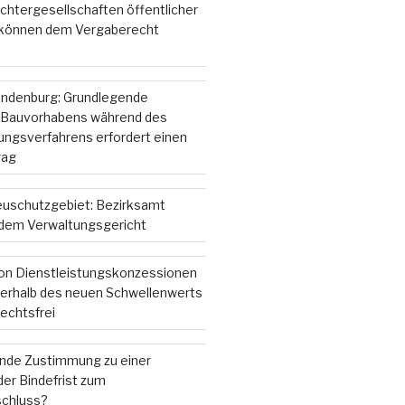
chtergesellschaften öffentlicher
 können dem Vergaberecht
andenburg: Grundlegende
 Bauvorhabens während des
gsverfahrens erfordert einen
rag
ieuschutzgebiet: Bezirksamt
r dem Verwaltungsgericht
on Dienstleistungskonzessionen
nterhalb des neuen Schwellenwerts
echtsfrei
ende Zustimmung zu einer
er Bindefrist zum
chluss?