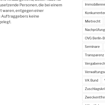
Immobilienr
zusetzende Personen, die bei einem
t waren, entgegen einer
Konkurrente
 Auftraggebers keine
Mietrecht
elegt.
Nachprüfung
OVG Berlin-
Seminare
Transparenz
Vergaberech
Verwaltungs
VK Bund
Zuschlagskri
Zweckentfr