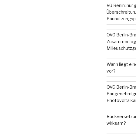
VG Berlin: nur
Überschreitung
Baunutzungsp
OVG Berlin-Br
Zusammenleg
Milieuschutzg
Wann liegt ein
vor?
OVG Berlin-Br
Baugenehmigu
Photovoltaika
Rückversetzun
wirksam?