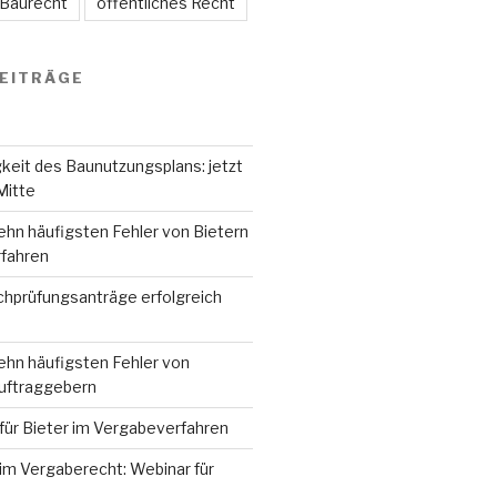
 Baurecht
öffentliches Recht
EITRÄGE
keit des Baunutzungsplans: jetzt
Mitte
ehn häufigsten Fehler von Bietern
fahren
hprüfungsanträge erfolgreich
ehn häufigsten Fehler von
Auftraggebern
für Bieter im Vergabeverfahren
im Vergaberecht: Webinar für