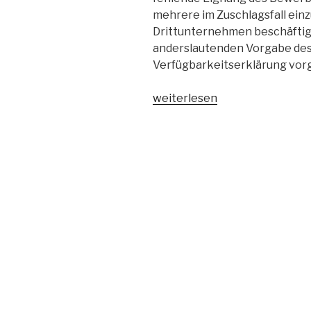
mehrere im Zuschlagsfall ein
Drittunternehmen beschäftig
anderslautenden Vorgabe des
Verfügbarkeitserklärung vorg
„Verfügbarkeitserklärung
weiterlesen
für
einzusetzendes
Personal:
bereits
mit
dem
Teilnahmeantrag
vorzulegen“