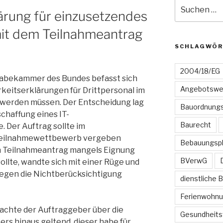
Suchen
ärung für einzusetzendes
nach:
mit dem Teilnahmeantrag
SCHLAGWÖR
2004/18/EG
gabekammer des Bundes befasst sich
Angebotswe
rkeitserklärungen für Drittpersonal im
werden müssen. Der Entscheidung lag
Bauordnungs
chaffung eines IT-
Baurecht
 Der Auftrag sollte im
Teilnahmewettbewerb vergeben
Bebauungsp
n Teilnahmeantrag mangels Eignung
BVerwG
ollte, wandte sich mit einer Rüge und
egen die Nichtberücksichtigung
dienstliche 
Ferienwohn
chte der Auftraggeber über die
Gesundheits
rs hinaus geltend, dieser habe für