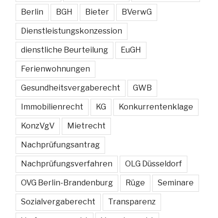
Berlin
BGH
Bieter
BVerwG
Dienstleistungskonzession
dienstliche Beurteilung
EuGH
Ferienwohnungen
Gesundheitsvergaberecht
GWB
Immobilienrecht
KG
Konkurrentenklage
KonzVgV
Mietrecht
Nachprüfungsantrag
Nachprüfungsverfahren
OLG Düsseldorf
OVG Berlin-Brandenburg
Rüge
Seminare
Sozialvergaberecht
Transparenz