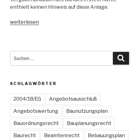
enthielt keinen Hinweis auf diese Anlage.
„Dürfen
weiterlesen
bei
der
Vergabe
von
Suchen
Suche
Bauaufträgen
nach:
Angaben
zur
beruflichen
SCHLAGWÖRTER
Qualifikation
der
2004/18/EG
Angebotsausschluß
verantwortlichen
Angebotswertung
Baunutzungsplan
Mitarbeiter
verlangt
Bauordnungsrecht
Bauplanungsrecht
werden?“
Baurecht
Beamtenrecht
Bebauungsplan