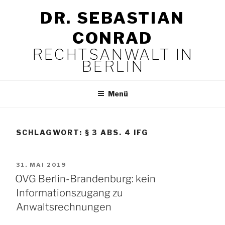
Zum
DR. SEBASTIAN
Inhalt
springen
CONRAD
RECHTSANWALT IN
BERLIN
Menü
SCHLAGWORT:
§ 3 ABS. 4 IFG
VERÖFFENTLICHT
31. MAI 2019
AM
OVG Berlin-Brandenburg: kein
Informationszugang zu
Anwaltsrechnungen