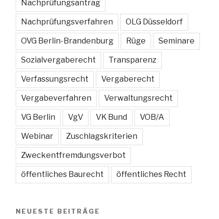
Nachprüfungsantrag
Nachprüfungsverfahren
OLG Düsseldorf
OVG Berlin-Brandenburg
Rüge
Seminare
Sozialvergaberecht
Transparenz
Verfassungsrecht
Vergaberecht
Vergabeverfahren
Verwaltungsrecht
VG Berlin
VgV
VK Bund
VOB/A
Webinar
Zuschlagskriterien
Zweckentfremdungsverbot
öffentliches Baurecht
öffentliches Recht
NEUESTE BEITRÄGE