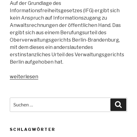
Auf der Grundlage des
Informationsfreiheitsgesetzes (IFG) ergibt sich
kein Anspruch auf Informationszugang zu
Anwaltsrechnungen der öffentlichen Hand. Das
ergibt sich aus einem Berufungsurteil des
Oberverwaltungsgerichts Berlin-Brandenburg,
mit dem dieses ein anderslautendes
erstinstanzliches Urteil des Verwaltungsgerichts
Berlin aufgehoben hat.
„OVG
weiterlesen
Berlin-
Brandenburg:
kein
Suchen
Suche
Informationszugang
nach:
zu
Anwaltsrechnungen“
SCHLAGWÖRTER