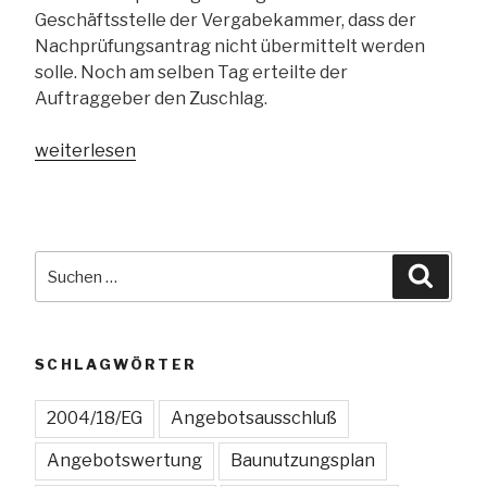
Geschäftsstelle der Vergabekammer, dass der
Nachprüfungsantrag nicht übermittelt werden
solle. Noch am selben Tag erteilte der
Auftraggeber den Zuschlag.
„Zuschlagsverbot
weiterlesen
im
Nachprüfungsverfahren
bereits
bei
Suchen
Suche
Kenntnis
nach:
von
dem
Nachprüfungsantrag?“
SCHLAGWÖRTER
2004/18/EG
Angebotsausschluß
Angebotswertung
Baunutzungsplan