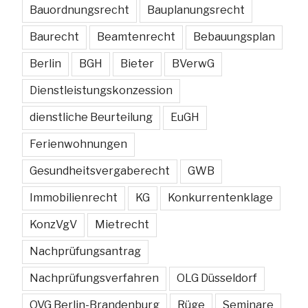
Bauordnungsrecht
Bauplanungsrecht
Baurecht
Beamtenrecht
Bebauungsplan
Berlin
BGH
Bieter
BVerwG
Dienstleistungskonzession
dienstliche Beurteilung
EuGH
Ferienwohnungen
Gesundheitsvergaberecht
GWB
Immobilienrecht
KG
Konkurrentenklage
KonzVgV
Mietrecht
Nachprüfungsantrag
Nachprüfungsverfahren
OLG Düsseldorf
OVG Berlin-Brandenburg
Rüge
Seminare